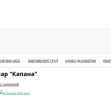
KAPANA LIKES
ЗАБРАВЕНИЯТ ГРАД
КАКВО ДА ИЗБЕРЕМ
КВА
ар "Капана"
 to comment!