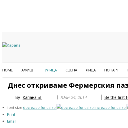
HOME
АФИШ
УЛИЦА
СЦЕНА
ЛИЦА
ПОПАРТ
Previous
Previous
Next
Next
Днес откриваме Фермерския паз
Year
Month
Year
Month
By
Капана.БГ
Юли 24, 2014
Be the first
font size
decrease font size
increase font size
Print
Email