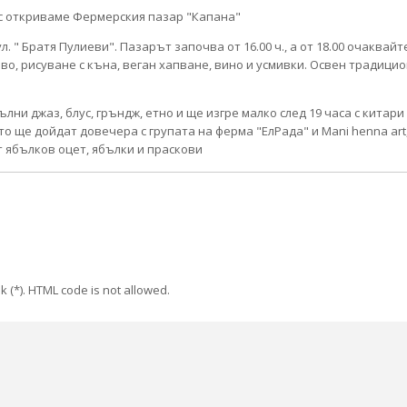
 " Братя Пулиеви". Пазарът започва от 16.00 ч., а от 18.00 очаквай
иво, рисуване с къна, веган хапване, вино и усмивки. Освен традици
лни джаз, блус, гръндж, етно и ще изгре малко след 19 часа с китар
о ще дойдат довечера с групата на ферма "ЕлРада" и Mani henna art,
 ябълков оцет, ябълки и праскови
k (*). HTML code is not allowed.