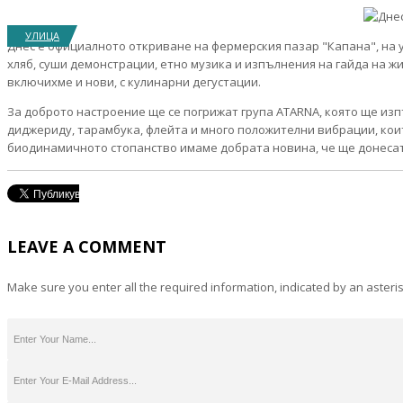
УЛИЦА
Днес е официалното откриване на фермерския пазар "Капана", на ул.
хляб, суши демонстрации, етно музика и изпълнения на гайда на ж
включихме и нови, с кулинарни дегустации.
За доброто настроение ще се погрижат група ATARNA, която ще изпъ
диджериду, тарамбука, флейта и много положителни вибрации, коит
биодинамичното стопанство имаме добрата новина, че ще донесат
LEAVE A COMMENT
Make sure you enter all the required information, indicated by an asteris