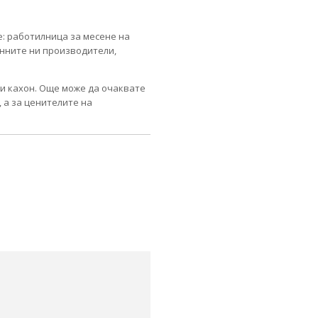
те: работилница за месене на
онните ни производители,
и и кахон. Още може да очаквате
 а за ценителите на