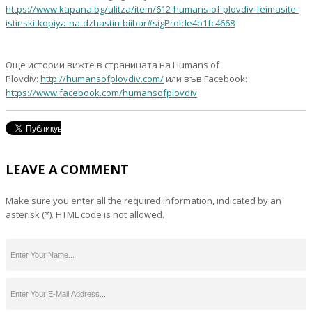
https://www.kapana.bg/ulitza/item/612-humans-of-plovdiv-feimasite-
istinski-kopiya-na-dzhastin-biibar#sigProIde4b1fc4668
Още истории вижте в страницата на Humans of
Plovdiv:
http://humansofplovdiv.com/
или във Facebook:
https://www.facebook.com/humansofplovdiv
LEAVE A COMMENT
Make sure you enter all the required information, indicated by an
asterisk (*). HTML code is not allowed.