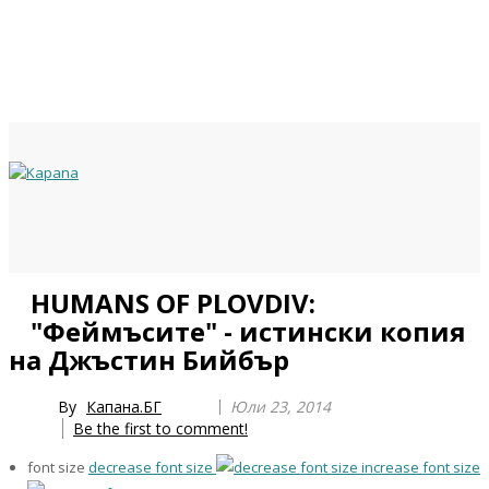
Previous
Previous
Next
Next
HUMANS OF PLOVDIV:
Year
Month
Year
Month
"Феймъсите" - истински копия
на Джъстин Бийбър
By
Капана.БГ
Юли 23, 2014
Be the first to comment!
font size
decrease font size
increase font size