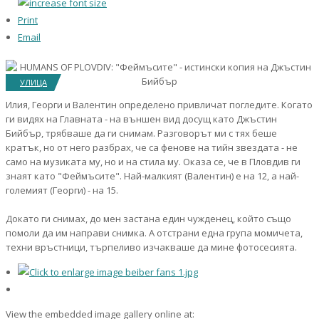
Print
Email
УЛИЦА
Илия, Георги и Валентин определено привличат погледите. Когато
ги видях на Главната - на външен вид досущ като Джъстин
Бийбър, трябваше да ги снимам. Разговорът ми с тях беше
кратък, но от него разбрах, че са фенове на тийн звездата - не
само на музиката му, но и на стила му. Оказа се, че в Пловдив ги
знаят като "Феймъсите". Най-малкият (Валентин) е на 12, а най-
големият (Георги) - на 15.
Докато ги снимах, до мен застана един чужденец, който също
помоли да им направи снимка. А отстрани една група момичета,
техни връстници, търпеливо изчакваше да мине фотосесията.
View the embedded image gallery online at: