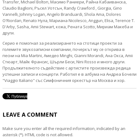
Transfer, Michael Bolton, Масимо Раниери, Райна Кабаиванска,
Claudio Baglioni, Ръсел Уотсън, Randy Crawford , Giorgia, Gino
Vannelli, Johnny Logan, Angelo Branduardi, Shola Ama, Dolores
O'Riordan, Renato Нула, Мариана Nicolesco, Anggun, Elisa, Terence T.
D'Arby, Sasha, Amii Stewart, кожа, Рената Scotto, Мириам Макеба и
други.
Серио е помогнал за реализирането на стотици проекти за
големите звукозаписни компании, почеркът му се открива в
песни на Mia Martini, Амедео Minghi, Gianni Morandi, Ана Окса, Amii
Стюарт, Майк Франсис, Шърли Беси, Nini Rosso и много други.
Продължителното съдействие с артистите произвежда редица
успешни записи и концерти. Работил е в албума на Андреа Бочели
"Viaggio Italiano" със Симфоничния оркестър на Москва и хор.
LEAVE A COMMENT
Make sure you enter all the required information, indicated by an
asterisk (*). HTML code is not allowed.