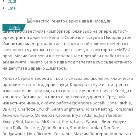
Print
Email
СЦЕНА
Световно известният композитор, режисьор на опери, артист-
оркестрант и диригент Ренато Серио ще гостува в Пловдив утре.
Именитият маестро, работил с някои от най-големите имена от
световната музикална сцена, ще се срещне с ректора на АМТИИ
проф. Милчо Василев и ще се запознае в детайли с работата на
академията. Ренато Серио идва под тепетата със съдействието
на депутата Здравко Димитров.
Ренато Серио е творецът, който смесва великолепно класически
аранжимент и по-модерни звуци Кариерата му е изпъстрена с
изключителни събития, като сред тях е участието му в "Коледа в
концерта Ватикана", където е аранжор и диригент. Сред най-
известните имена, с които работи са: Andrea Bocelli, Lionel Ritchie,
BB King, Charlotte Church, Sarah Brightman, Ronan Keating, Tom Jones,
Анжелик Киджо, Монсерат Кабайе, Bryan Adams, Josh Groban,
Simply Red, Loreena McKennitt, Corrs, Laura Pausini, Дион Уоруик,
Lucio Dalla, Des'ree, Джон Денвър, Sarah McLachlan, DeeDee
Bridgewater, Noa, Riccardo Cocciante, Максим Венгеров, Manhattan