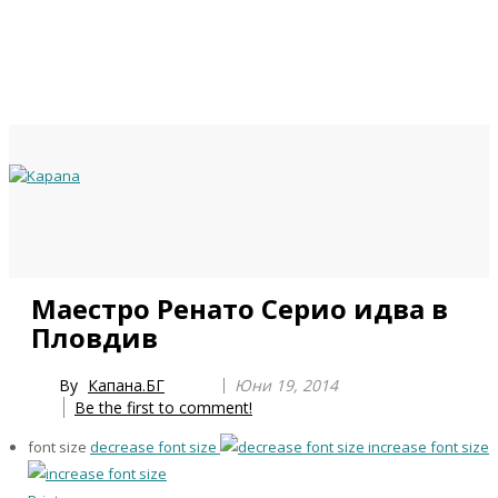
Previous
Previous
Next
Next
Маестро Ренато Серио идва в
Year
Month
Year
Month
Пловдив
By
Капана.БГ
Юни 19, 2014
Be the first to comment!
font size
decrease font size
increase font size