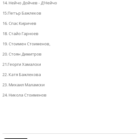
14. Нейчо Дойчев - Д'Нейчо
15.Петър Бажлеков
16. Спас Киричев
18. Стайо Гарноев
19. Стоимен Стоименов,
20. Стоян Димитров
21.Георги Хамалски
22. Катя Бажлекова
23. Михаил Маламски
24. Никола Стоименов