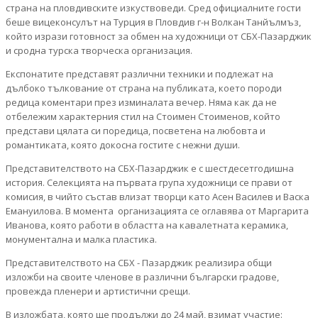
страна на пловдивските изкуствоведи. Сред официалните гости
беше вицеконсулът на Турция в Пловдив г-н Волкан Танйълмъз,
който изрази готовност за обмен на художници от СБХ-Пазарджик
и сродна турска творческа организация.
Експонатите представят различни техники и подлежат на
дълбоко тълкование от страна на публиката, което породи
редица коментари през изминалата вечер. Няма как да не
отбележим характерния стил на Стоимен Стоименов, който
представи цялата си поредица, посветена на любовта и
романтиката, която докосна гостите с нежни души.
Представителството на СБХ-Пазарджик е с шестдесетгодишна
история. Селекцията на първата група художници се прави от
комисия, в чийто състав влизат творци като Асен Василев и Васка
Емануилова. В момента организацията се оглавява от Маргарита
Иванова, която работи в областта на кавалетната керамика,
монументална и малка пластика.
Представителството на СБХ - Пазарджик реализира общи
изложби на своите членове в различни български градове,
провежда пленери и артистични срещи.
В изложбата, която ще продължи до 24 май, взимат участие: