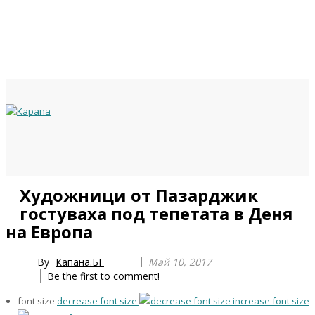
Previous
Previous
Next
Next
Художници от Пазарджик
Year
Month
Year
Month
гостуваха под тепетата в Деня
на Европа
By
Капана.БГ
Май 10, 2017
Be the first to comment!
font size
decrease font size
increase font size