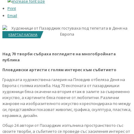
Print
Email
КВАРТАЛ КАПАНА
Над 70 творби събраха погледите на многобройната
публика
Пловдивски артисти с голям интерес към събитието
Градската художествена галерия на Пловдив отбеляза Деня на
Европа с голяма изложба. Над 70 експоната от пазарджишки
художници бяха окачени на втория етаж в залите за съвременно
изкуство, а картините бяха повече от любопитни. Различни
жанрове на изобразителното изкуство кореспондираха по между
си, представяйки показват живопис, графика, скулптура, пластика,
керамика, дизайн.
Общо 24 автори от Пазарджик изпълниха пространството със
своите творби, а събитието се проведе със засиления интерес от