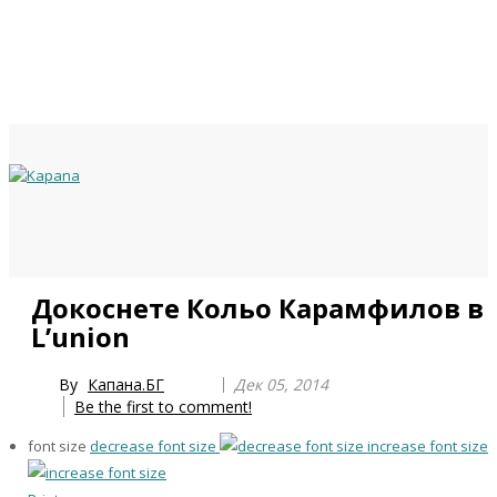
Previous
Previous
Next
Next
Докоснете Кольо Карамфилов в
Year
Month
Year
Month
L’union
By
Капана.БГ
Дек 05, 2014
Be the first to comment!
font size
decrease font size
increase font size