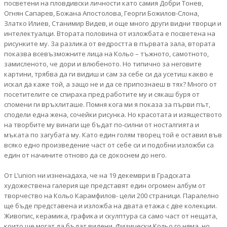
посветени на пловдивски личности като самия Добри Тонев,
Огнян Сапарев, Божана Апостолова, Георги Божилов-Слона,
Златко Илиев, Станимир Видев, и още много други видни творци и
интелектуалци. Втората половина от изложбата е посветена на
рисунките му. За разлика от ведростта в първата зала, втората
показва всевъзможните лица на Кольо – тъжното, самотното,
замисленото, че дори и влюбеното. Но типично за неговите
картини, трябва да ги видиш и сам за себе си да усетиш какво е
искал да каже той, а защо не и да се припознаеш в тях? Много от
посетителите се спираха пред работите му и сякаш буря от
спомени ги връхлиташе. Помня кога ми я показа за първи път,
сподели една жена, сочейки рисунка. Но красотата и изяществото
на творбите му винаги ще бъдат по-силни от носталгията и
мъката по загубата му. Като един голям творец той е оставил във
всяко едно произведение част от себе си и подобни изложби са
един от начините отново да се докоснем до него.
От L’union ни изненадаха, че на 19 декември в Градската
художествена галерия ще представят един огромен албум от
творчество на Кольо Карамфилов- цели 200 страници. Паралелно
ще бъде представена и изложба на двата етажа с две колекции.
Живопис, керамика, графика и скулптура са само част от нещата,
които ще могат да бъдат видени. Физически Кольо го няма, но