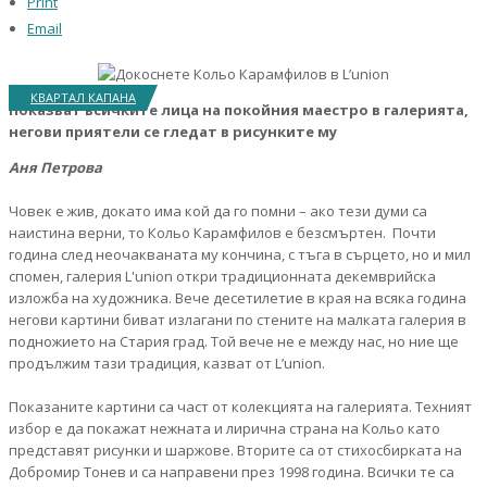
Print
Email
КВАРТАЛ КАПАНА
Показват всичките лица на покойния маестро в галерията,
негови приятели се гледат в рисунките му
Аня Петрова
Човек е жив, докато има кой да го помни – ако тези думи са
наистина верни, то Кольо Карамфилов е безсмъртен. Почти
година след неочакваната му кончина, с тъга в сърцето, но и мил
спомен, галерия L'union откри традиционната декемврийска
изложба на художника. Вече десетилетие в края на всяка година
негови картини биват излагани по стените на малката галерия в
подножието на Стария град. Той вече не е между нас, но ние ще
продължим тази традиция, казват от L’union.
Показаните картини са част от колекцията на галерията. Техният
избор е да покажат нежната и лирична страна на Кольо като
представят рисунки и шаржове. Вторите са от стихосбирката на
Добромир Тонев и са направени през 1998 година. Всички те са