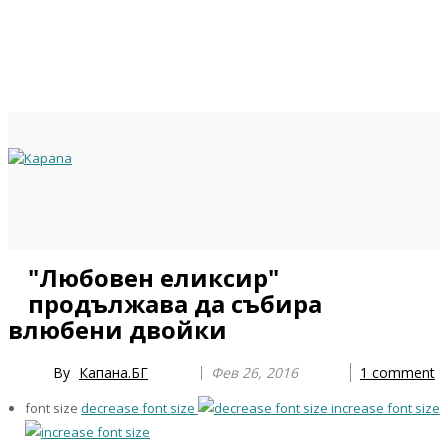
Previous
Previous
Next
Next
"Любовен еликсир"
Year
Month
Year
Month
продължава да събира
влюбени двойки
By
Капана.БГ
Фев 26, 2016
1
comment
font size
decrease font size
increase font size