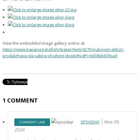
View the embedded image gallery online at:
https://www.kapana.bg/afish/teatar/item/4270-lyuboven-eliksir-
prodalzhava-da-sabira-vlyubeni-dvoiki#sigProId38eb63fead
1
COMMENT
Фев 09,
SPOODAY
COMMENT LINK
2024