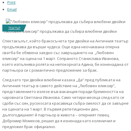
Print
Email
ТЕАТЪР
“Любовен еликсир” продължава да събира влюбени двойки
Спектакълът, който бракосъчета три двойки на Античния театър
продължава да върши чудеса. Още една неочаквана оперна
сватба бе обявена заедно със завръщането на „Любовен
еликсир” на сцена на 1 март. Сопраното Станислава Иванова,
която изпълнява ролята на непокорната Адина, бе изненадана от
партньора си с романтично предложение за брак.
След като три двойки влюбени казаха „Да” пред публиката на
Античния театър в самото действие на „Любовен еликсир”,
представлението излезе във ваканция поради бремеността на
чаровната Светлана Иванова. Само четири месеца след като се
сдоби със син, русокосата красавица събра смелост да се завърне
на сцената на 1 март. В първия репетиционен ден,
дългогодишният й партньор в живота – оперният певец
Добромир Момеков, решил да я изненада като коленичил и
предложил брак официално.