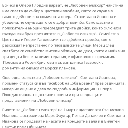
Всички в Опера Пловдив вярват, че „Любовен еликсир” наистина
има силата да събира щастливи влюбени, както се случва в
самото действие на комичната опера. Станислава Иванова е
убедена, че случващото се е добра поличба. Само щастие и
положителни емоции преследват трите двойки, които сключиха
граждански брак през лятото в „Любовен еликсир”. Семейство
Цветанка и Георги Гаголевичин се сдбобиха с рожба, която
разхождат непрестанно по пловдивските улици. Месец след
сватбата си семейство Митеви обявиха, че Деси, която е майка на
три деца и беше на химиотерапия, е официално е в ремисия.
Преслава и Росен Христови пък изпълниха facebook с
романтични снимки от морски плажове.
Още една солистка в „Любовен еликсир” - Светлана Иванова,
промени статуса си във facebook на „обвързана” през седмицата,
макар че още не е дала по-подробна информация. В Опера
Пловдив очакват щастливи новини и при следващите
представления на „Любовен еликсир”.
Билети за „Любовен еликсир” на 1 март с щастливата Станислава
Иванова, австралиеца Марк Фаулър, Петър Данаилов и Светлана
Иванова се продават на касата на Концертна зала и в Билетен
център пред Общината.