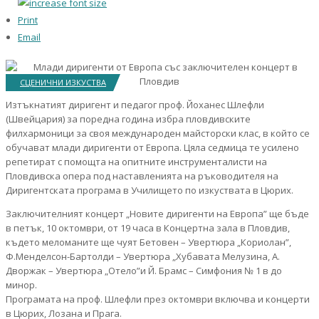
Print
Email
СЦЕНИЧНИ ИЗКУСТВА
Изтъкнатият диригент и педагог проф. Йоханес Шлефли
(Швейцария) за поредна година избра пловдивските
филхармоници за своя международен майсторски клас, в който се
обучават млади диригенти от Европа. Цяла седмица те усилено
репетират с помощта на опитните инструменталисти на
Пловдивска опера под наставленията на ръководителя на
Диригентската програма в Училището по изкуствата в Цюрих.
Заключителният концерт „Новите диригенти на Европа” ще бъде
в петък, 10 октомври, от 19 часа в Концертна зала в Пловдив,
където меломаните ще чуят Бетовен – Увертюра „Кориолан”,
Ф.Менделсон-Бартолди – Увертюра „Хубавата Мелузина, А.
Дворжак – Увертюра „Отело”и Й. Брамс – Симфония № 1 в до
минор.
Програмата на проф. Шлефли през октомври включва и концерти
в Цюрих, Лозана и Прага.