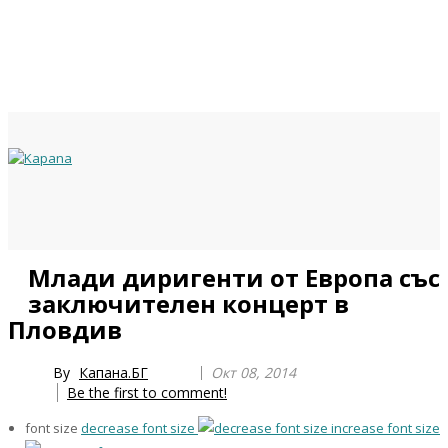
Previous
Previous
Next
Next
Млади диригенти от Европа със
Year
Month
Year
Month
заключителен концерт в
Пловдив
By
Капана.БГ
Окт 08, 2014
Be the first to comment!
font size
decrease font size
increase font size