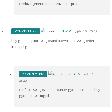
combivir generic order lamivudine pills
Дек 19, 2023
EIFWDC
COMMENT LINK
buy generic lipitor 10mg brand atorvastatin 20mg order
lisinopril generic
Дек 17,
KPFOFV
COMMENT LINK
2023
cenforce 50mg over the counter glycomet canada buy
glycomet 1000mg pill