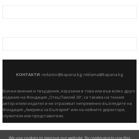
КОНТАКТИ
:
redactor@kapana.bg
;
reklama@kapana.bg
Всички мнения и твърдения, изразени в това или във всяко друго
издание на Фондация „Отец Паисий 36“, са такива на техния
автор и/или издател и не отразяват непременно възгледите на
Фондация „Америка за България“ или на нейните директори,
служители или представители.
We use cookies to improve our website. By continuing to use this