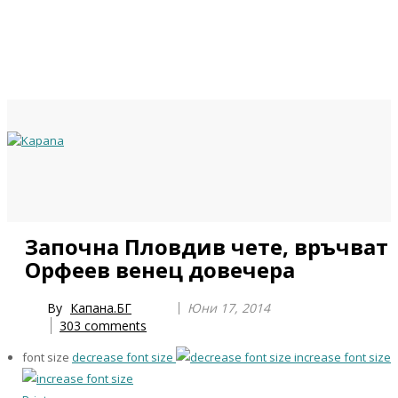
Previous
Previous
Next
Next
Започна Пловдив чете, връчват
Year
Month
Year
Month
Орфеев венец довечера
By
Капана.БГ
Юни 17, 2014
303
comments
font size
decrease font size
increase font size