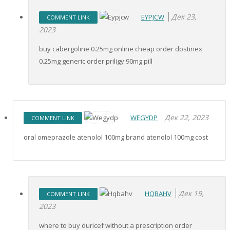
Дек 23,
EYPJCW
COMMENT LINK
2023
buy cabergoline 0.25mg online cheap order dostinex
0.25mg generic order priligy 90mg pill
Дек 22, 2023
WEGYDP
COMMENT LINK
oral omeprazole atenolol 100mg brand atenolol 100mg cost
Дек 19,
HQBAHV
COMMENT LINK
2023
where to buy duricef without a prescription order