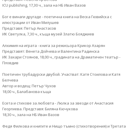
ICU publishing, 17,30 ч., зала на НБ Иван Вазов
Бог е винаги другаде - поетична книга на Веска Гювийска с
илюстрации от Иван Милушев
Представя: Петър Анастасов
ИК Светулка, 7,30 ч., къща музей Златю Бояджиев
Алхимия на играта - книга за режисьора Крикор Азарян
Представят: Венета Дойчева и Валентина Радинска
ИК Захари Стоянов, 18,00 ч., градината на Драматичен театър -
Пловдив
Поетичен трубадурски двубой. Участват: Катя Стоилова и Катя
Белчева
Автор и водещ: Петър Чухов
18,00 ч., Балабанова къща
Есета и стихове за любовта - Люлка за звезди от Анастасия
Георгиева. Представя: Биляна Кючукова
18,30 ч., зала на НБ Иван Вазов
Федя Филкова и книгите и Нищо тъмно (стихотворения) и Третата