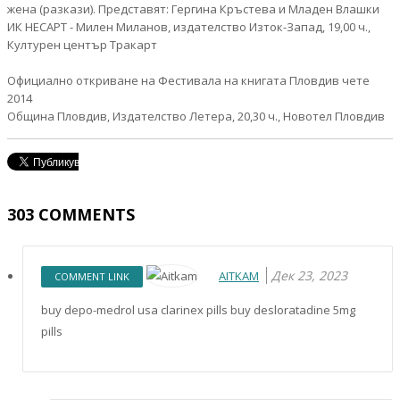
жена (разкази). Представят: Гергина Кръстева и Младен Влашки
ИК НЕСАРТ - Милен Миланов, издателство Изток-Запад, 19,00 ч.,
Културен център Тракарт
Официално откриване на Фестивала на книгата Пловдив чете
2014
Община Пловдив, Издателство Летера, 20,30 ч., Новотел Пловдив
303
COMMENTS
Дек 23, 2023
AITKAM
COMMENT LINK
buy depo-medrol usa clarinex pills buy desloratadine 5mg
pills