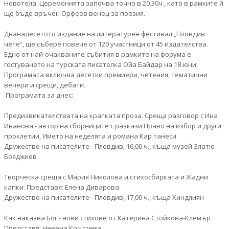
Новотела. Церемонията започва точно в 20.30ч., като в рамките й
ще бъде връчен Орфеев венец за поезия.
Дванадесетото издание на литературен фестивал „Пловдив
чете“, ще събере повече от 120 участници от 45 издателства.
Едно от най-очакваните събития в рамките на форума е
гостуването на турската писателка Ойа Байдар на 18 юни.
Програмата включва десетки премиери, четения, тематични
вечери и срещи, дебати.
Програмата за днес:
Предизвикателствата на кратката проза. Среща разговор с Ина
Иванова - автор на сборниците с разкази Право на избор и други
проклетии, Името на неделята и романа Кар танеси
Дружество на писателите - Пловдив, 16,00 ч., къща музей Златю
Бояджиев
Творческа среща с Мария Николова и стихосбирката и Жадни
капки. Представя: Елена Диварова
Дружество на писателите - Пловдив, 17,00 ч., къща Хиндлиян
Как наказва Бог - нови стихове от Катерина Стойкова-Клемър
Представя: Невена Кръстева