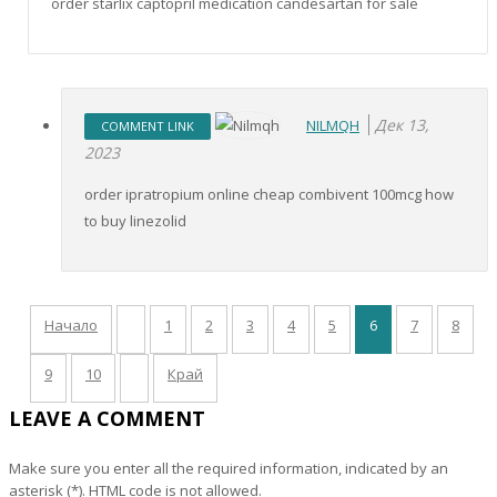
order starlix captopril medication candesartan for sale
Дек 13,
NILMQH
COMMENT LINK
2023
order ipratropium online cheap combivent 100mcg how
to buy linezolid
Начало
1
2
3
4
5
6
7
8
9
10
Край
LEAVE A COMMENT
Make sure you enter all the required information, indicated by an
asterisk (*). HTML code is not allowed.