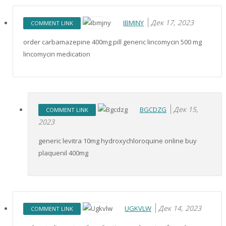
Дек 17, 2023
IBMJNY
COMMENT LINK
order carbamazepine 400mg pill generic lincomycin 500 mg
lincomycin medication
Дек 15,
BGCDZG
COMMENT LINK
2023
generic levitra 10mg hydroxychloroquine online buy
plaquenil 400mg
Дек 14, 2023
UGKVLW
COMMENT LINK