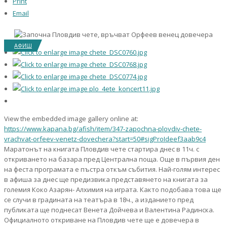
Print
Email
АФИШ
View the embedded image gallery online at:
https://www.kapana.bg/afish/item/347-zapochna-plovdiv-chete-
vrachvat-orfeev-venetz-dovechera?start=50#sigProIdeef3aab9c4
Маратонът на книгата Пловдив чете стартира днес в 11ч. с
откриването на базара пред Централна поща. Още в първия ден
на феста програмата е пъстра откъм събития. Най-голям интерес
в афиша за днес ще предизвика представянето на книгата за
големия Коко Азарян- Алхимия на играта. Както подобава това ще
се случи в градината на театъра в 18ч., а изданието пред
публиката ще поднесат Венета Дойчева и Валентина Радинска.
Официалното откриване на Пловдив чете ще е довечера в