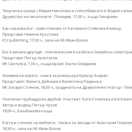
Творческа среща с Мария Николова и стихосбирката и Жадни капки
Дружество на писателите - Пловдив, 17,00 ч., къща Хиндлиян
Как наказва Бог - нови стихове от Катерина Стойкова-Клемър
Представя: Невена Кръстева
ICU publishing, 17,30 ч., зала на НБ Иван Вазов
Бог е винаги другаде - поетична книга на Веска Гювийска с илюст
Представя: Петър Анастасов
ИК Светулка, 7,30 ч., къща музей Златю Бояджиев
Алхимия на играта - книга за режисьора Крикор Азарян
Представят: Венета Дойчева и Валентина Радинска
ИК Захари Стоянов, 18,00 ч., градината на Драматичен театър - Пл
Поетичен трубадурски двубой. Участват: Катя Стоилова и Катя Бе
Автор и водещ: Петър Чухов
18,00 ч., Балабанова къща
Есета и стихове за любовта - Люлка за звезди от Анастасия Георги
18,30 ч., зала на НБ Иван Вазов