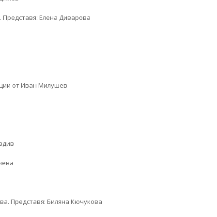
. Представя: Елена Диварова
рации от Иван Милушев
овдив
лчева
ева. Представя: Биляна Кючукова