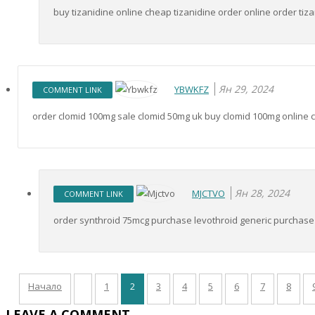
buy tizanidine online cheap tizanidine order online order tiz
Ян 29, 2024
YBWKFZ
COMMENT LINK
order clomid 100mg sale clomid 50mg uk buy clomid 100mg online
Ян 28, 2024
MJCTVO
COMMENT LINK
order synthroid 75mcg purchase levothroid generic purchase 
Начало
1
2
3
4
5
6
7
8
LEAVE A COMMENT