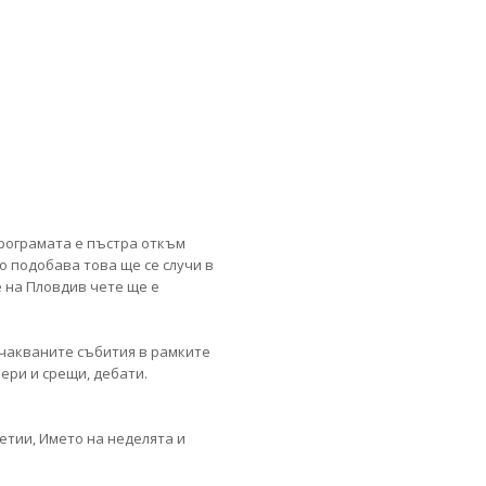
програмата е пъстра откъм
о подобава това ще се случи в
 на Пловдив чете ще е
очакваните събития в рамките
ери и срещи, дебати.
етии, Името на неделята и