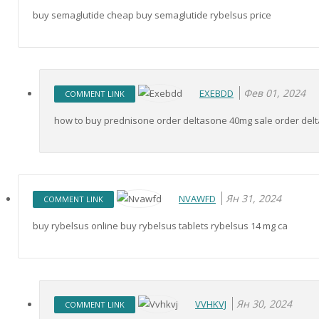
buy semaglutide cheap buy semaglutide rybelsus price
Фев 01, 2024
EXEBDD
COMMENT LINK
how to buy prednisone order deltasone 40mg sale order delt
Ян 31, 2024
NVAWFD
COMMENT LINK
buy rybelsus online buy rybelsus tablets rybelsus 14 mg ca
Ян 30, 2024
VVHKVJ
COMMENT LINK