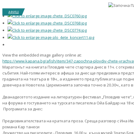
АФИШ
View the embedded image gallery online at:
https://www.kapana.bg/afish/item/347-zapochna-plovdiv-chete-vrachva
Маратонът на книгата Пловдив чете стартира днес в 11ч. с откри
събития. Най-голям интерес в афиша за днес ще предизвика предста
градината на театъра в 18ч., а изданието пред публиката ще под
довечера в Новотела. Церемонията започва точно в 20.30ч., като 
Дванадесетото издание на литературен фестивал „Пловдив чете“, щ
на форума е гостуването на турската писателка Ойа Байдар на 18 
Програмата за днес:
Предизвикателствата на кратката проза. Среща разговор с Ина Ива
романа Кар танеси
Дружество на писателите - Пловдив, 16,00 ч., къща музей Златю Бо