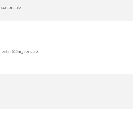
max for sale
entin 625mg for sale