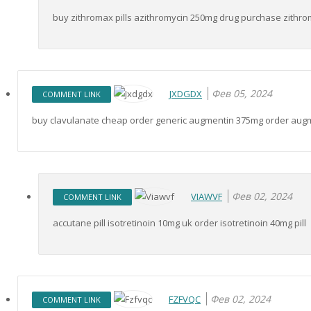
buy zithromax pills azithromycin 250mg drug purchase zithro
Фев 05, 2024
JXDGDX
COMMENT LINK
buy clavulanate cheap order generic augmentin 375mg order augm
Фев 02, 2024
VIAWVF
COMMENT LINK
accutane pill isotretinoin 10mg uk order isotretinoin 40mg pill
Фев 02, 2024
FZFVQC
COMMENT LINK