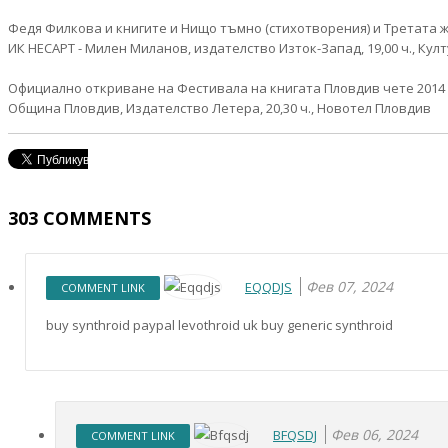
Федя Филкова и книгите и Нищо тъмно (стихотворения) и Третата ж
ИК НЕСАРТ - Милен Миланов, издателство Изток-Запад, 19,00 ч., Ку
Официално откриване на Фестивала на книгата Пловдив чете 2014
Община Пловдив, Издателство Летера, 20,30 ч., Новотел Пловдив
303
COMMENTS
Фев 07, 2024
EQQDJS
COMMENT LINK
buy synthroid paypal levothroid uk buy generic synthroid
Фев 06, 2024
BFQSDJ
COMMENT LINK