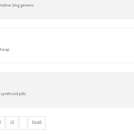
anidine 2mg generic
 cheap
synthroid pills
9
10
Край