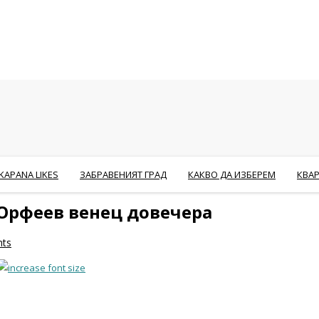
KAPANA LIKES
ЗАБРАВЕНИЯТ ГРАД
КАКВО ДА ИЗБЕРЕМ
КВА
 Орфеев венец довечера
ts