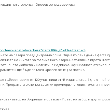
t-orfeev-venetz-dovechera?start=10#sigProIdeef3aab9c4
ването на базара пред Централна поща. Още в първия ден на феста 
вянето на книгата за големия Коко Азарян- Алхимия на играта. Какт
несат Венета Дойчева и Валентина Радинска. Официалното откриване
в рамките й ще бъде връчен Орфеев венец за поезия.
е събере повече от 120 участници от 45 издателства. Едно от най-
юни. Програмата включва десетки премиери, четения, тематични веч
нова - автор на сборниците с разкази Право на избор и други прокл
яджиев