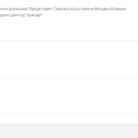
ена (разкази). Представят: Гергина Кръстева и Младен Влашки
лтурен център Тракарт