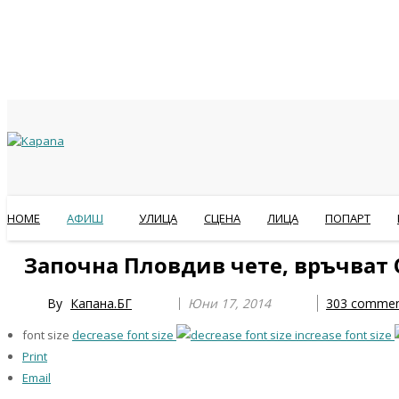
HOME
АФИШ
УЛИЦА
СЦЕНА
ЛИЦА
ПОПАРТ
Previous
Previous
Next
Next
Започна Пловдив чете, връчват
Year
Month
Year
Month
By
Капана.БГ
Юни 17, 2014
303
commen
font size
decrease font size
increase font size
Print
Email