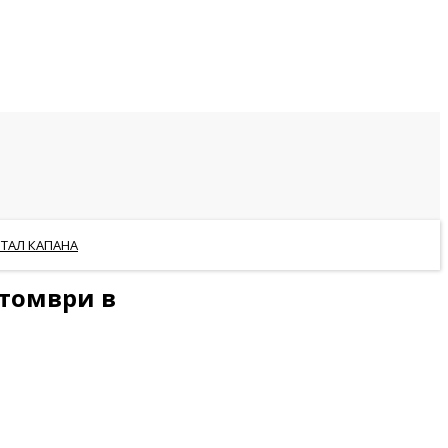
РТАЛ КАПАНА
ктомври в