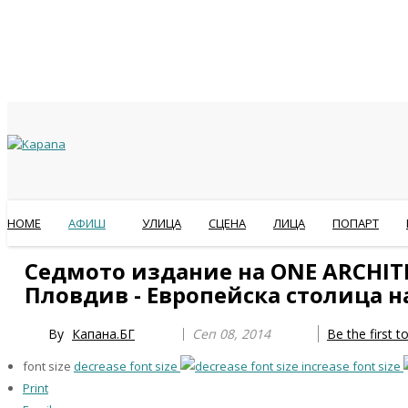
HOME
АФИШ
УЛИЦА
СЦЕНА
ЛИЦА
ПОПАРТ
Previous
Previous
Next
Next
Седмото издание на ONE ARCHIT
Year
Month
Year
Month
Пловдив - Европейска столица н
By
Капана.БГ
Сеп 08, 2014
Be the first 
font size
decrease font size
increase font size
Print