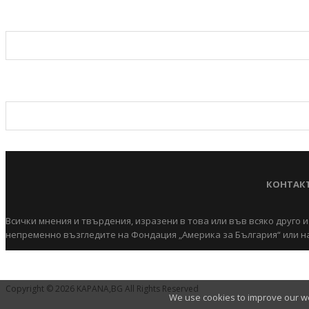
КОНТАК
Всички мнения и твърдения, изразени в това или във всяко друго и
непременно възгледите на Фондация „Америка за България“ или на
Copyright © 2026 KAPANA,BG All Rights Reserved
We use cookies to improve our web