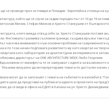
ектура, който ще се случи за седми пореден път от 10 до 19 октомв
 Светослав Мичев, Стeфан Минков и Христо Станкушев от българското
ектурата, която вижда отвъд себе си. Христо Станкушев поставя ак
ели. Фестивалът размива съсловни граници, създава връзки там къде
алът насочва вниманието към основни проблеми на съвременната к
на и по този начин подпомага развитието му като квартал на творч
квартала като лаборатория за архитектурни експерименти и затова
, обяснява директорът на ONE ARCHITECTURE WEEK Любо Георгиев.
 Вдъхновени от манифеста те се заиграват с идеята за възможното
 "Искахме визуално да интерпретираме темата по достъпен начин, к
ала могат да се запознаят с темата на събитието в изложбата "Гол
ицията цели да представи на публиката идеите и проектите на пред
оже да се види в офиса на ЕДНО в Капана на ул. Христо Дюкмеджиев 