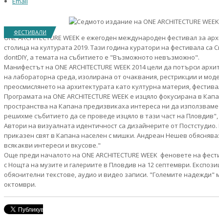
Email
ФЕСТИВАЛИ
ONE ARCHITECTURE WEEK е ежегоден международен фестивал за архит
столица на културата 2019. Тази година куратори на фестивала са
dontDIY, а темата на събитието е "Възможното невъзможно".
Манифестът на ONE ARCHITECTURE WEEK 2014 цели да потърси архит
на лабораторна среда, изолирана от очаквания, рестрикции и мод
преосмислянето на архитектурата като културна материя, фестив
Програмата на ONE ARCHITECTURE WEEK е изцяло фокусирана в Капа
пространства на Капана предизвикаха интереса ни да използваме 
решихме събитието да се проведе изцяло в тази част на Пловдив"
Автори на визуалната идентичност са дизайнерите от Постстудио.
приказен свят в Капана населен с мишки. Андреан Нешев обяснява:
всякакви интереси и вкусове."
Още преди началото на ONE ARCHITECTURE WEEK феновете на фестив
с Нощта на музите и галериите в Пловдив на 12 септември. Експоз
обяснителни текстове, аудио и видео записи. "Големите надежди" м
октомври.