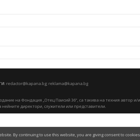
ТИ
:
redactor@kapana.bg
;
reklama@kapana.bg
здание на Фондация „Отец Паисий 36“, са такива на техния автор и/
 нейните директори, служители или представители.
site. By continuing to use this website, you are giving consent to cookie