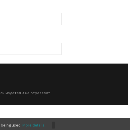
или издател и не отразяват
s being used.
More details…