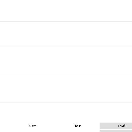
Чет
Пет
Съб