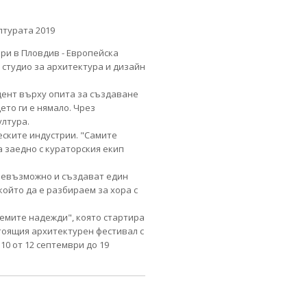
ри в Пловдив - Европейска
 студио за архитектура и дизайн
цент върху опита за създаване
то ги е нямало. Чрез
ултура.
еските индустрии. "Самите
 заедно с кураторския екип
 невъзможно и създават един
ойто да е разбираем за хора с
емите надежди", която стартира
стоящия архитектурен фестивал с
10 от 12 септември до 19