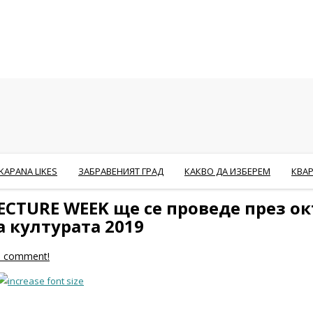
KAPANA LIKES
ЗАБРАВЕНИЯТ ГРАД
КАКВО ДА ИЗБЕРЕМ
КВА
ECTURE WEEK ще се проведе през о
а културата 2019
to comment!