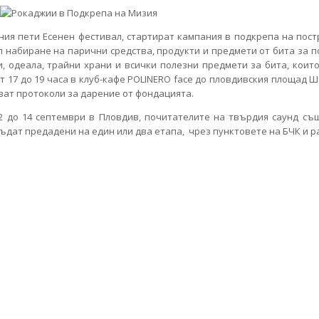
я пети Есенен фестивал, стартират кампания в подкрепа на пост
л набиране на парични средства, продукти и предмети от бита за 
, одеала, трайни храни и всички полезни предмети за бита, които
от 17 до 19 часа в клуб-кафе POLINERO face до пловдивския площад Ш
ават протоколи за дарение от фондацията.
12 до 14 септември в Пловдив, почитателите на твърдия саунд с
ъдат предадени на един или два етапа, чрез пунктовете на БЧК и р