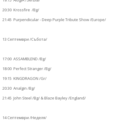
19:15 AlogiA /Serbia/
20:30 Krossfire /Bg/
21:45 Purpendicular - Deep Purple Tribute Show /Europе/
13 Септември /Събота/
17:00 ASSAMBLEND /Bg/
18:00 Perfect Stranger /Bg/
19:15 KINGDRAGON /Gr/
20:30 Analgin /Bg/
21:45 John Steel /Bg/ & Blaze Bayley /England/
14 Септември /Неделя/