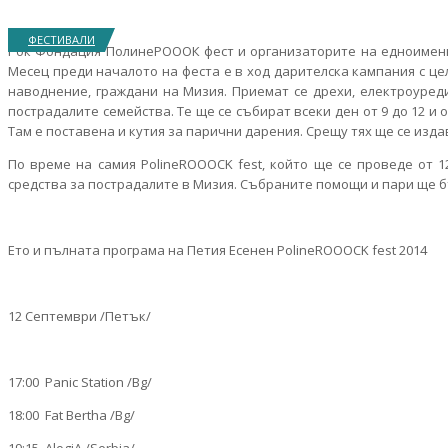
ФЕСТИВАЛИ
Рок Фондация ПолинеРОООК фест и организаторите на едноименни
Месец преди началото на феста е в ход дарителска кампания с це
наводнение, граждани на Мизия. Приемат се дрехи, електроуреди
пострадалите семейства. Те ще се събират всеки ден от 9 до 12 и 
Там е поставена и кутия за парични дарения. Срещу тях ще се изд
По време на самия PolineROOOCK fest, който ще се проведе от 
средства за пострадалите в Мизия. Събраните помощи и пари ще б
Ето и пълната програма на Петия Есенен PolineROOOCK fest 2014
12 Септември /Петък/
17:00 Panic Station /Bg/
18:00 Fat Bertha /Bg/