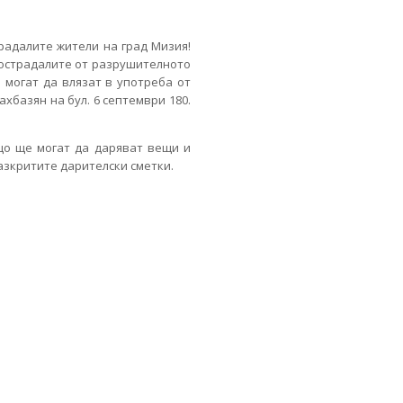
радалите жители на град Мизия!
пострадалите от разрушителното
 могат да влязат в употреба от
ахбазян на бул. 6 септември 180.
ъщо ще могат да даряват вещи и
азкритите дарителски сметки.