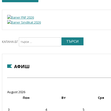
ТЪРСИ
КАПАНА.БГ
АФИШ
August 2026
Пон
Вт
Сря
3
4
5