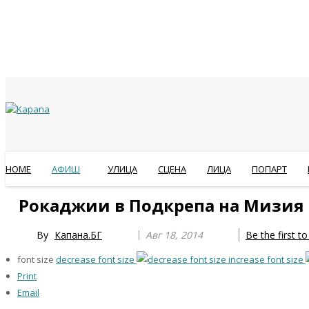
HOME
АФИШ
УЛИЦА
СЦЕНА
ЛИЦА
ПОПАРТ
Previous
Previous
Next
Next
Рокаджии в Подкрепа на Мизия
Year
Month
Year
Month
By
Капана.БГ
Авг 18, 2014
Be the first 
font size
decrease font size
increase font size
Print
Email