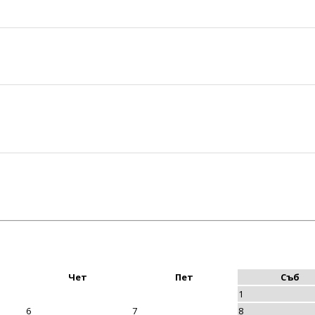
Чет
Пет
Съб
1
6
7
8