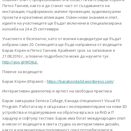
Петко Танчев, както и да станат част от създаването на
инсталации, пърформанси, мапинг прожекции, аудиовизуални
проекти и креативни апликации. Освен нови знаниия и опит,
идеите на участниците ще бъдат включени в специализирана
изложба на 24 и 25 септември.
Участието е безплатно, като от всички кандидатури ще бъдат
избрани само 20. Селекцията ще бъде направена от водещите
Барак Корен и Петко Танчев. Крайният срок за записване е
21.08.2016 г., а повече подробности може да научите тук:
http://goo.gl/WOJJul.
Повече за водещите:
Барак Корен (Израел) –
https://barakooda3d.wordpress.com/
Интерактивен девелопер и артист на свободна практика.
Барак завършва Seneca Collage, Канада специалност Visual FX
Program. Работата му е свързана с експериментиране на нови 3D
устройства и подсигуряване на обратна връзка за RnD и IT
хардуер и софтуер тестове. Барак има богат международен опит
в някои от водещите в света студиа за интерактивен дизайн,
както и изключителна популярност сред потребителите в