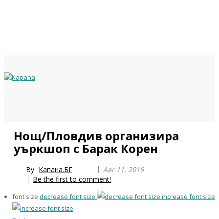
Previous
Previous
Next
Next
Нощ/Пловдив организира
Year
Month
Year
Month
уъркшоп с Барак Корен
By
Капана.БГ
Авг 11, 2016
Be the first to comment!
font size
decrease font size
increase font size