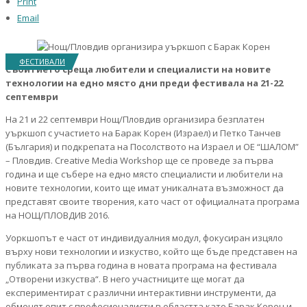
Print
Email
ФЕСТИВАЛИ
Събитието среща любители и специалисти на новите
технологии на едно място дни преди фестивала на 21-22
септември
На 21 и 22 септември Нощ/Пловдив организира безплатен
уъркшоп с участието на Барак Корен (Израел) и Петко Танчев
(България) и подкрепата на Посолството на Израел и ОE “ШАЛОМ”
– Пловдив. Creative Media Workshop ще се проведе за първа
година и ще събере на едно място специалисти и любители на
новите технологии, които ще имат уникалната възможност да
представят своите творения, като част от официалната програма
на НОЩ/ПЛОВДИВ 2016.
Уоркшопът е част от индивидуалния модул, фокусиран изцяло
върху нови технологии и изкуство, който ще бъде представен на
публиката за първа година в новата програма на фестивала
„Отворени изкуства“. В него участниците ще могат да
експериментират с различни интерактивни инструменти, да
обменят опит с професионалисти в областта като Барак Корен и