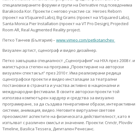
специализираните форуми и групи на Derivative под псевдонима
Barakooda Kor. Проекти с негово участие са: Heroes Reborn
(проект на VSquared Labs), Big Grams (проект на VSquared Labs),
Santa Monica Pier Installation (проект на VT Pro Design), Projected
Room AR, Real Augmented Reality project.
Петко Танчев (България) –
www.vimeo.com/petkotanchev
Визуален артист, сценограф и видео дизайнер.
Петко завършва специалност „Сценография“ на НХА през 2008 г. и
магистърска степен на програма „Проектиране на авторски
визуален спектакъл“ през 2010 г. Има реализирани редица
сценографски проекти и видео инсталации за театрални
постановки в страната и участва активно в национални и
международни фестивали. В своите авторски проекти той
използва компютърен хардуер и средства за визуално
програмиране, за да създава генеративни образи, интерактивни
системи, анимация, видео. Неговите виртуални светове
преосмислят аспектите на физическата действителност, като я
изпълват с различен смисъл и значение. Проекти: Cnnctr, Plovdiv
Timeline, Basilica Tessera, Дигитален Ренесанс.