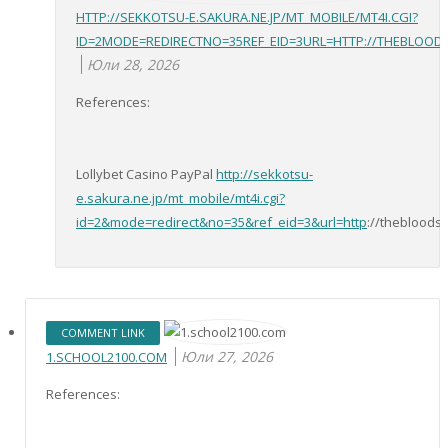
HTTP://SEKKOTSU-E.SAKURA.NE.JP/MT_MOBILE/MT4I.CGI?
ID=2MODE=REDIRECTNO=35REF_EID=3URL=HTTP://THEBLO
Юли 28, 2026
References:
Lollybet Casino PayPal
http://sekkotsu-
e.sakura.ne.jp/mt_mobile/mt4i.cgi?
id=2&mode=redirect&no=35&ref_eid=3&url=http
://theblood
COMMENT LINK
Юли 27, 2026
1.SCHOOL2100.COM
References: