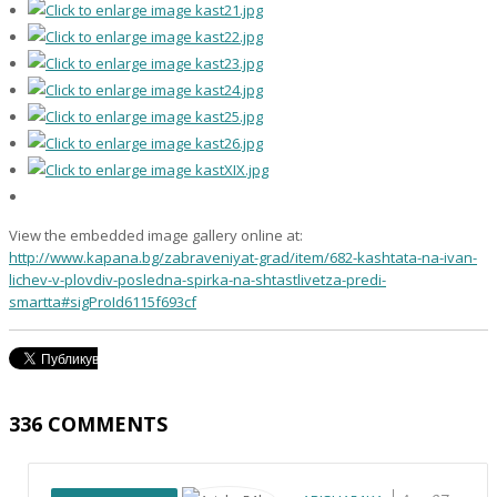
View the embedded image gallery online at:
http://www.kapana.bg/zabraveniyat-grad/item/682-kashtata-na-ivan-
lichev-v-plovdiv-posledna-spirka-na-shtastlivetza-predi-
smartta#sigProId6115f693cf
336
COMMENTS