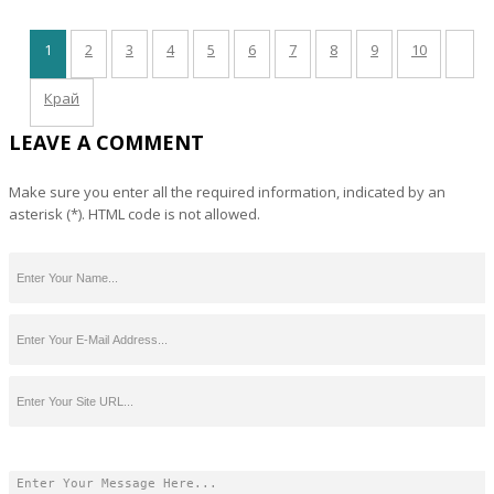
1
2
3
4
5
6
7
8
9
10
Край
LEAVE A COMMENT
Make sure you enter all the required information, indicated by an
asterisk (*). HTML code is not allowed.