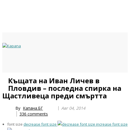
Previous
Previous
Next
Next
Къщата на Иван Личев в
Year
Month
Year
Month
Пловдив – последна спирка на
Щастливеца преди смъртта
By
Капана.БГ
Авг 04, 2014
336
comments
font size
decrease font size
increase font size