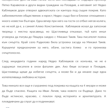
Петко Каравелов и други видни граждани на Пловдив, а неговият зет Недко
Каблешков дори отворил адвокатската си кантора под същия покрив. Като
забележителен общественик и юрист, Недко също бил в близки отношения с
много известни българи. Една вечер при него на гости се отбил негов колега,
но не кой да е, а самият Алеко Константинов.
Каблешков искал да запознае
твореца с местна красавица, но Щастливеца отказвал, тъй като имал
уговорка да пътува до Пещера заедно с Михаил Такев. Така писателят поема
към смъртта. Край село Радилово била устроена засада на Михаил Такев.
Куршумът предназначен за него, обаче, застига Алеко
и го пронизва
смъртоносно.
След инцидента години наред Недко Каблешков се измъчва, че не е
задържал писателя в онзи фатален ден. Ако беше останал в Пловдив,
Щастливеца щеше да избегне смъртта, а може би и да имаме още една
изпепеляваща любовна история.
Това минало все още е съхранено под покрива на къщата на 4 януари и може
да бъде спасено. Къщата на Иван Личев, чака новото си бъдеще. Дано то
бъде истинско, красиво, с поклон пред историята и архитектурата. А
пловдивчани да спрат да я подминават.