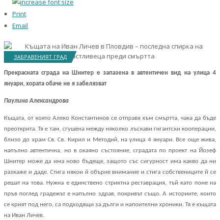
Print
Email
ЗАБРАВЕНИЯТ ГРАД
Прекрасната сграда на Шнитер е запазена в автентичен вид на улица 4
януари, хората обаче не я забелязват
Паулина Александрова
Къщата, от която Алеко Константинов се отправя към смъртта, чака да бъде
преоткрита. Тя е там, сгушена между няколко лъскави гигантски кооперации,
близо до храм Св. Св. Кирил и Методий, на улица 4 януари. Все още жива,
напълно автентична, но в окаяно състояние, сградата по проект на Йозеф
Шнитер може да има ново бъдеще, защото със сигурност има какво да ни
разкаже и даде. Стига някои й обърне внимание и стига собствениците й се
решат на това. Нужна е единствено стриктна реставрация, тъй като поне на
пръв поглед градежът е напълно здрав, покривът също. А историите, които
се крият под него, са подходящи за дълги и напоителни хроники. Тя е къщата
на Иван Личев.