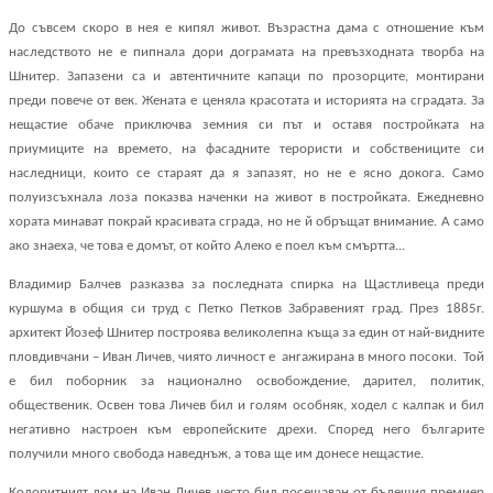
До съвсем скоро в нея е кипял живот. Възрастна дама с отношение към
наследството не е пипнала дори дограмата на превъзходната творба на
Шнитер. Запазени са и автентичните капаци по прозорците, монтирани
преди повече от век. Жената е ценяла красотата и историята на сградата. За
нещастие обаче приключва земния си път и оставя постройката на
приумиците на времето, на фасадните терористи и собствениците си
наследници, които се стараят да я запазят, но не е ясно докога. Само
полуизсъхнала лоза показва наченки на живот в постройката. Ежедневно
хората минават покрай красивата сграда, но не й обръщат внимание. А само
ако знаеха, че това е домът, от който Алеко е поел към смъртта...
Владимир Балчев разказва за последната спирка на Щастливеца преди
куршума в общия си труд с Петко Петков Забравеният град. През 1885г.
архитект Йозеф Шнитер построява великолепна къща за един от най-видните
пловдивчани – Иван Личев, чиято личност е
ангажирана в много посоки.
Той
е бил поборник за национално освобождение, дарител, политик,
общественик. Освен това Личев бил и голям особняк, ходел с калпак и бил
негативно настроен към европейските дрехи. Според него българите
получили много свобода наведнъж, а това ще им донесе нещастие.
Колоритният дом на Иван Личев често бил посещаван от бъдещия премиер