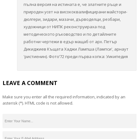
пълна версия на истината е, че златните ръце и
природен усет на висококвалифицирани майстори-
дюлгери, зидари, мазачи, дърводелци, резбари,
художници от НИПК реконструираха под
методическото ръководство и по детайлните
работни чертежи в едър мащаб от арх. Петър
Дикиджиев Къщата Хаджи Лампша (Лампси', арнаут
'ристиенин). Фото’72 преди първа копка: Уикипедия
LEAVE A COMMENT
Make sure you enter all the required information, indicated by an
asterisk (*). HTML code is not allowed.