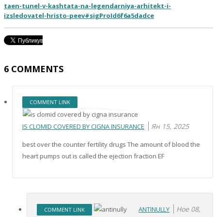
taen-tunel-v-kashtata-na-legendarniya-arhitekt-i-
izsledovatel-hristo-peev#sigProId6f6a5dadce
6
COMMENTS
COMMENT LINK
Ян 15, 2025
IS CLOMID COVERED BY CIGNA INSURANCE
best over the counter fertility drugs The amount of blood the
heart pumps out is called the ejection fraction EF
Ное 08,
ANTINULLY
COMMENT LINK