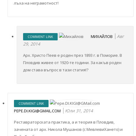
лъха на неграмотност!
Авг
МИХАЙЛОВ
COMMENT LINK
29, 2014
Арх. Христо Пеев е роден през 1893 г. в Поморие. В
Пловдив живее от 1920-те години. За какъв роден
дом става въпрос в тази статия!?
COMMENT LINK
Юли 31, 2014
PEPE.DI.KIGI@GMAIL.COM
Реставраторската практика, а и теория в Пловдив,
зачената от арх. Никола Мушанов (с МевлевиХането) и