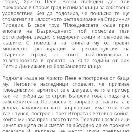
според Христо Пеев. Всеки свободен ден той
прекарвал в Стария град и снимал къщи за собствено
удоволствие, без да подозира, че по-късно те ще
спомогнат за цялостното реставриране на Старинния
Пловдив. В своя труд "Пловдивската къща през
епохата на Възраждането" той помества тези
фотографии, заедно с издирени скици и планове на
къщите. С помощта на книгата му се правят
множество реставрации и реконструкции на
старинни сгради, от които най-популярна е
възстановката в средата на 70-те години от арх.
Петър Дикиджиев на Балабановата къща.
Родната къща на Христо Пеев е построена от баща
му. Неговите наследници споделят, че приживе
пловдивският архитект се е шегувал, че тя е пример
как не трябва да се строи. Въпреки това сградата е
забележителна. Построена е направо в скалата, а в
двора, замаскиран като дърварник, има вход към
таен тунел, построен през Втората Световна война,
който минава през цялото тепе. Пеевите наследници
ценят къщата си и смятат за абсурдно да се променя
фасадата й, въпреки, че много други превръщат