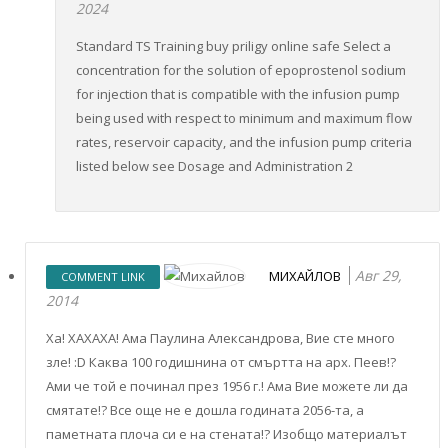
2024
Standard TS Training buy priligy online safe Select a
concentration for the solution of epoprostenol sodium
for injection that is compatible with the infusion pump
being used with respect to minimum and maximum flow
rates, reservoir capacity, and the infusion pump criteria
listed below see Dosage and Administration 2
Авг 29,
МИХАЙЛОВ
COMMENT LINK
2014
Ха! ХАХАХА! Ама Паулина Александрова, Вие сте много
зле! :D Каква 100 годишнина от смъртта на арх. Пеев!?
Ами че той е починал през 1956 г.! Ама Вие можете ли да
смятате!? Все още не е дошла годината 2056-та, а
паметната плоча си е на стената!? Изобщо материалът