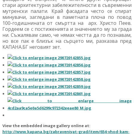
стари архитектурни забележителности в съвременни
мутренски палати. Край фасадата често се спират
минувачи, загледани в паметната плоча по повод
100-годишнината от смъртта на
арх. Христо Пеев.
Гордеем се с постиженията и значението му за града
ни. Съжалявам само, че нямах честта да го познавам,
но все пак е близък на сърцето ми, разказва пред
КАПАНА.БГ неговият зет.
View the embedded image gallery online at:
http://www.kapana.bg/zabraveniyat-grad/item/654-vhod-kam-