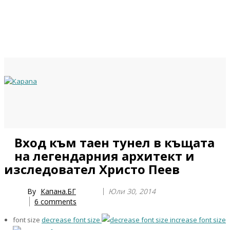
Previous
Previous
Next
Next
Вход към таен тунел в къщата
Year
Month
Year
Month
на легендарния архитект и
изследовател Христо Пеев
By
Капана.БГ
Юли 30, 2014
6
comments
font size
decrease font size
increase font size