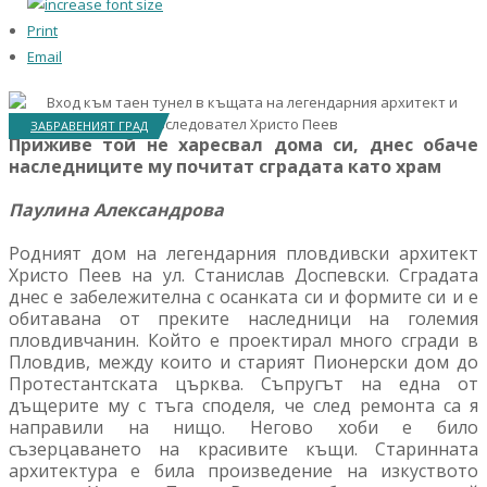
Print
Email
ЗАБРАВЕНИЯТ ГРАД
Приживе той не харесвал дома си, днес обаче
наследниците му почитат сградата като храм
Паулина Александрова
Родният дом на легендарния пловдивски архитект
Христо Пеев на ул. Станислав Доспевски. Сградата
днес е забележителна с осанката си и формите си и е
обитавана от преките наследници на големия
пловдивчанин. Който е проектирал много сгради в
Пловдив, между които и старият Пионерски дом до
Протестантската църква. Съпругът на една от
дъщерите му с тъга споделя, че след ремонта са я
направили на нищо. Негово хоби е било
съзерцаването на красивите къщи. Старинната
архитектура е била произведение на изкуството