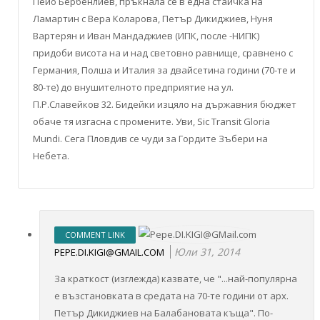
Пейо Бербенлиев, пръкнала се в една стаичка на
Ламартин с Вера Коларова, Петър Дикиджиев, Нуня
Вартерян и Иван Мандаджиев (ИПК, после -НИПК)
придоби висота на и над световно равнище, сравнено с
Германия, Полша и Италия за двайсетина години (70-те и
80-те) до внушителното предприятие на ул.
П.Р.Славейков 32. Бидейки изцяло на държавния бюджет
обаче тя изгасна с промените. Уви, Sic Transit Gloria
Mundi. Сега Пловдив се чуди за Гордите Зъбери на
Небета.
COMMENT LINK
Юли 31, 2014
PEPE.DI.KIGI@GMAIL.COM
За краткост (изглежда) казвате, че "...най-популярна
е възстановката в средата на 70-те години от арх.
Петър Дикиджиев на Балабановата къща". По-