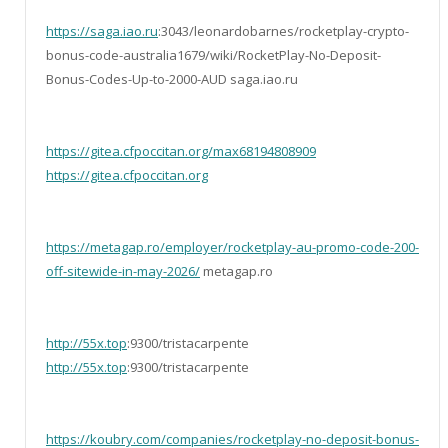
https://saga.iao.ru
:3043/leonardobarnes/rocketplay-crypto-
bonus-code-australia1679/wiki/RocketPlay-No-Deposit-
Bonus-Codes-Up-to-2000-AUD saga.iao.ru
https://gitea.cfpoccitan.org/max68194808909
https://gitea.cfpoccitan.org
https://metagap.ro/employer/rocketplay-au-promo-code-200-
off-sitewide-in-may-2026/
metagap.ro
http://55x.top
:9300/tristacarpente
http://55x.top
:9300/tristacarpente
https://koubry.com/companies/rocketplay-no-deposit-bonus-