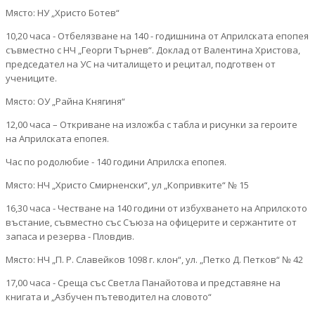
Място: НУ „Христо Ботев“
10,20 часа - Отбелязване на 140 - годишнина от Априлската епопея
съвместно с НЧ „Георги Търнев“. Доклад от Валентина Христова,
председател на УС на читалището и рецитал, подготвен от
учениците.
Място: ОУ „Райна Княгиня“
12,00 часа – Откриване на изложба с табла и рисунки за героите
на Априлската епопея.
Час по родолюбие - 140 години Априлска епопея.
Място: НЧ „Христо Смирненски“, ул „Копривките“ № 15
16,30 часа - Честване на 140 години от избухването на Априлското
въстание, съвместно със Съюза на офицерите и сержантите от
запаса и резерва - Пловдив.
Място: НЧ „П. Р. Славейков 1098 г. клон“, ул. „Петко Д. Петков“ № 42
17,00 часа - Среща със Светла Панайотова и представяне на
книгата и „Азбучен пътеводител на словото“