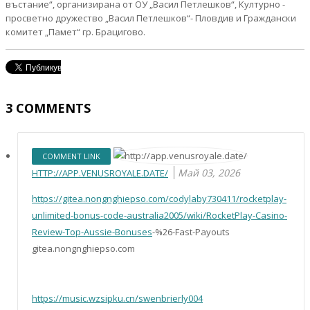
въстание“, организирана от ОУ „Васил Петлешков“, Културно -
просветно дружество „Васил Петлешков“- Пловдив и Граждански
комитет „Памет“ гр. Брацигово.
3
COMMENTS
COMMENT LINK
Май 03, 2026
HTTP://APP.VENUSROYALE.DATE/
https://gitea.nongnghiepso.com/codylaby730411/rocketplay-
unlimited-bonus-code-australia2005/wiki/RocketPlay-Casino-
Review-Top-Aussie-Bonuses
-%26-Fast-Payouts
gitea.nongnghiepso.com
https://music.wzsipku.cn/swenbrierly004