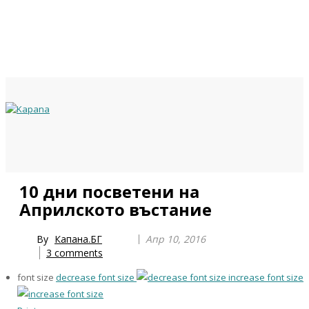
Previous
Previous
Next
Next
10 дни посветени на
Year
Month
Year
Month
Априлското въстание
By
Капана.БГ
Апр 10, 2016
3
comments
font size
decrease font size
increase font size