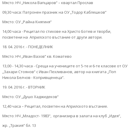
Място: НЧ „Никола Вапцаров“ – квартал Прослав
09,30 часа: Патронен празник на ОУ „Тодор Каблешков“
Място: ОУ „Райна Княгиня“
14,00 часа - Рецитал по стихове на Христо Ботев и творби,
посветени на Априлското въстание от други автори.
18. 04. 2016 г. - ПОНЕДЕЛНИК
Място: НЧ „Иван Вазов“ кв. Коматево
13,00 - 14,30 часа - Среща на учениците от 5-те и 6-те класове от ОУ
„Захари Стоянов“ с Иван Пехливанов, автор на книгата „Поп
Никола Белчов - Копривщенеца“.
19. 04. 2016 г. - ВТОРНИК
Място: ОУ „Душо Хаджидеков“
12,40 часа – Рецитал, посветен на Априлското въстание.
Място: НЧ „Младост- 1983“, организира в залата на клуб „Идея“,
жр. „Тракия“ бл. 13