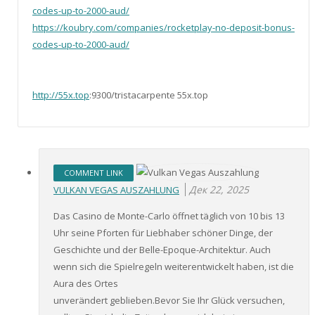
codes-up-to-2000-aud/
https://koubry.com/companies/rocketplay-no-deposit-bonus-
codes-up-to-2000-aud/
http://55x.top
:9300/tristacarpente 55x.top
COMMENT LINK
Дек 22, 2025
VULKAN VEGAS AUSZAHLUNG
Das Casino de Monte-Carlo öffnet täglich von 10 bis 13
Uhr seine Pforten für Liebhaber schöner Dinge, der
Geschichte und der Belle-Epoque-Architektur. Auch
wenn sich die Spielregeln weiterentwickelt haben, ist die
Aura des Ortes
unverändert geblieben.Bevor Sie Ihr Glück versuchen,