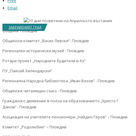
Print
Email
ЗАБРАВЕНИЯТ ГРАД
Община Пловдив
Общински комитет „Васил Левски“- Пловдив
Регионален исторически музей - Пловдив
Ротари проект „Народните будители и Аз“
ПУ „Паисий Хилендарски“
Регионална Народна библиотека „Иван Вазов“ - Пловдив
Общински читалищен съюз - Пловдив
Гражданско движение в полза на образованието „Христо Г.
Данов“ - Пловдив
Асоциация на учителите пенсионери „Найден Геров” – Пловдив
Комитет „Родолюбие“ – Пловдив