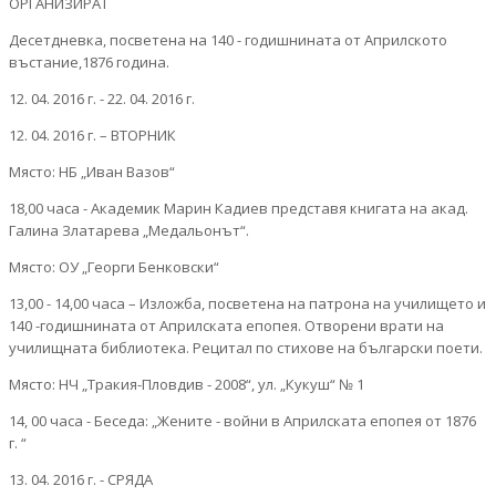
ОРГАНИЗИРАТ
Десетдневка, посветена на 140 - годишнината от Априлското
въстание,1876 година.
12. 04. 2016 г. - 22. 04. 2016 г.
12. 04. 2016 г. – ВТОРНИК
Място: НБ „Иван Вазов“
18,00 часа - Академик Марин Кадиев представя книгата на акад.
Галина Златарева „Медальонът“.
Място: ОУ „Георги Бенковски“
13,00 - 14,00 часа – Изложба, посветена на патрона на училището и
140 -годишнината от Априлската епопея. Отворени врати на
училищната библиотека. Рецитал по стихове на български поети.
Място: НЧ „Тракия-Пловдив - 2008“, ул. „Кукуш“ № 1
14, 00 часа - Беседа: „Жените - войни в Априлската епопея от 1876
г. “
13. 04. 2016 г. - СРЯДА