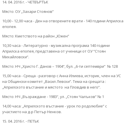
14. 04. 2016 г. - ЧЕТВЪРТЪК
Място: ОУ „Захари Стоянов“
10,00 - 12,00 часа - Ден на отворените врати - 140 години Априлска
епопея.
Място: Кметството на район „Южен“
10,30 часа - Литературно - музикална програма 140 години
Априлска епопея, представена от ученици от ОУ “Стоян
Михайловски“.
Място: НЧ „Христо Г. Данов – 1904“, бул. „6-ти септември“ № 128
15,00 часа - Среща - разговор с Анна Илиева, историк, член на УС
на Общински комитет „Васил Левски“. Тема на срещата :
„Априлското въстание и мястото на Пловдив в него“.
Място: НЧ „Възраждане - 1983“, ул. „Стоян Чалъков“ № 1
14,00 часа: „Априлското въстание - урок по родолюбие“ с
участието на д-р Петър Ненков.
15. 04. 2016 г. - ПЕТЪК