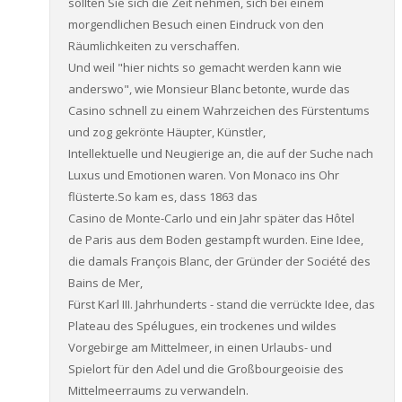
sollten Sie sich die Zeit nehmen, sich bei einem
morgendlichen Besuch einen Eindruck von den
Räumlichkeiten zu verschaffen.
Und weil "hier nichts so gemacht werden kann wie
anderswo", wie Monsieur Blanc betonte, wurde das
Casino schnell zu einem Wahrzeichen des Fürstentums
und zog gekrönte Häupter, Künstler,
Intellektuelle und Neugierige an, die auf der Suche nach
Luxus und Emotionen waren. Von Monaco ins Ohr
flüsterte.So kam es, dass 1863 das
Casino de Monte-Carlo und ein Jahr später das Hôtel
de Paris aus dem Boden gestampft wurden. Eine Idee,
die damals François Blanc, der Gründer der Société des
Bains de Mer,
Fürst Karl III. Jahrhunderts - stand die verrückte Idee, das
Plateau des Spélugues, ein trockenes und wildes
Vorgebirge am Mittelmeer, in einen Urlaubs- und
Spielort für den Adel und die Großbourgeoisie des
Mittelmeerraums zu verwandeln.