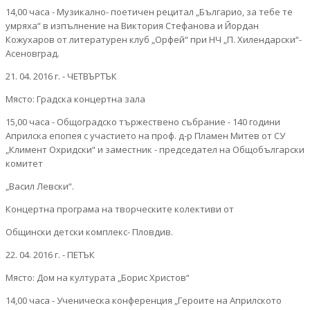
14,00 часа - Музикално- поетичен рецитал „Българио, за тебе те
умряха“ в изпълнение на Виктория Стефанова и Йордан
Кожухаров от литературен клуб „Орфей“ при НЧ „П. Хилендарски“-
Асеновград.
21. 04. 2016 г. - ЧЕТВЪРТЪК
Място: Градска концертна зала
15,00 часа - Общоградско тържествено събрание - 140 години
Априлска епопея с участието на проф. д-р Пламен Митев от СУ
„Климент Охридски“ и заместник - председател на Общобългарски
комитет
„Васил Левски“.
Концертна програма на творческите колективи от
Общински детски комплекс- Пловдив.
22. 04. 2016 г. - ПЕТЪК
Място: Дом на културата „Борис Христов“
14,00 часа - Ученическа конференция „Героите на Априлското