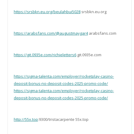
https://srsbkn.eu.org/beulahbui5028
srsbkn.eu.org
https://arabsfans.com/@augustmaygar4
arabsfans.com
https://git.0935e.com/richieletters6
git.0935e.com
https://sigma-talenta.com/employer/rocketplay-casino-
deposit-bonus-no-deposit-codes-2025-promo-code/
https://sigma-talenta.com/employer/rocketplay-casino-
deposit-bonus-no-deposit-codes-2025-promo-code/
http://55x.top
:9300/tristacarpente 55x.top