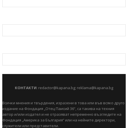
КОНТАКТИ
:
redactor@kapana.bg
;
reklama@kapana.bg
Всички мнения и твърдения, изразени в това или във всяко друго
издание на Фондация „Отец Паисий 36“, са такива на техния
автор и/или издател и не отразяват непременно възгледите на
Фондация „Америка за България“ или на нейните директори,
служители или представители.