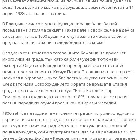
разместват оловните плочи на покрива и в нея почва да влиза
вода. Това малко по малко я разрушава, а земетресението на 14
април 1928г. напълно я затрива.
В Пловдив е имало и много функциониращи бани. За най-
посещавана и голяма се смята Тахта кале. Говори се, че на ден са
се къпали по над 1000 души, като сутрешните часове са били
предназначени за жени, а следобедните за мъже.
Повдигна се и темата за тогавашните бежанци. Те променят
много лика на града, тъй като са били чудесни тютюневи
експерти. Още след Елинденско преображенското въстание
почват преселванията в Кючук Париж. Тогавашният център се е
намирал в Акропола, който бил доста унищожен от османците.
След като идва Освобождението, хората се връщат в Стария
град, а центъра се измества по ул. "Иван Вазов" и Цар
Симеоновата градина, където през 1895г. почват да се правят
военни паради по случай празника на Кирил и Методий.
1906-та! Това е годината на големите гръцки погроми, след които
гърците си тръгват от града. Това е началото на края на Пловдив
като мултиетнически град. Има много спекулации за това кой
почва враждата, кой е подстрекателя, дали е за религия или чист
бизнес. Според Д-р Иван Кесяков, кмет на Пловдив по това време,