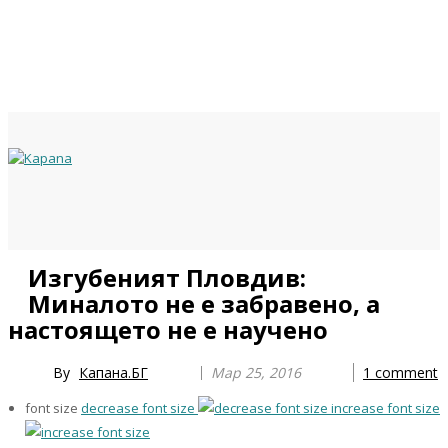
Previous
Previous
Next
Next
Изгубеният Пловдив:
Year
Month
Year
Month
Миналото не е забравено, а
настоящето не е научено
By
Капана.БГ
Мар 25, 2016
1
comment
font size
decrease font size
increase font size