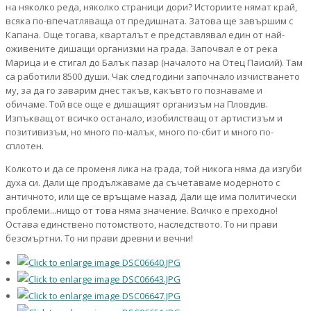
на няколко реда, няколко страници дори? Историите нямат край,
всяка по-впечатляваща от предишната. Затова ще завършим с
Капана. Още тогава, кварталът е представлявал един от най-
оживените дишащи организми на града. Започвал е от река
Марица и е стигал до Балък пазар (началото на Отец Паисий). Там
са работили 8500 души. Чак след години започнало изчистването
му, за да го заварим днес такъв, какъвто го познаваме и
обичаме. Той все още е дишащият организъм на Пловдив.
Изпъкващ от всичко останало, изобилстващ от артистизъм и
позитивизъм, но много по-малък, много по-сбит и много по-
сплотен.
Колкото и да се променя лика на града, той никога няма да изгуби
духа си. Дали ще продължаваме да съчетаваме модерното с
античното, или ще се връщаме назад. Дали ще има политически
проблеми...нищо от това няма значение. Всичко е преходно!
Остава единствено потомството, наследството. То ни прави
безсмъртни. То ни прави древни и вечни!