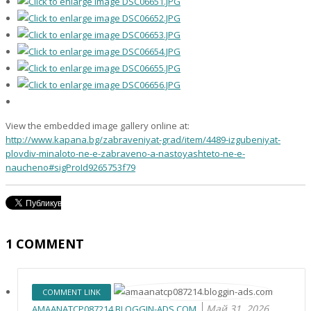
View the embedded image gallery online at:
http://www.kapana.bg/zabraveniyat-grad/item/4489-izgubeniyat-
plovdiv-minaloto-ne-e-zabraveno-a-nastoyashteto-ne-e-
naucheno#sigProId9265753f79
1
COMMENT
COMMENT LINK
Май 31, 2026
AMAANATCP087214.BLOGGIN-ADS.COM