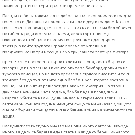
административно териториални промени не се стига.
Пловдив е бил изключително добре развит икономически град за
времето си. До нашата помощ са стигали и други градове. Когато
през 1892г., например, театър "Сълза и смях" в София бил обречен
на гибел заради огромните наеми, директорът пише до
пловдивската община и ние им построяваме един дървен
театър, в който трупата играла повече от успешно в
продължение на три месеца. Само три, защото театърът изгаря.
През 1932г. е построено първото летище. Зона, която бързо се
превръща във военна. Първите опити за бомбардировки са на
турската авиация, но нашата артилерия стряска пилотите и те си
тръгват без да пуснат нито една бомба. През Втората световна
война, САЩ и Англия решават да накажат България. На втория
ден след Великден, 44-та година, бомба пада в пловдивски
квартал. Убити са над 40 души. Имало е и германска атака. На 22
септември, същата година, немците също са ни наказали, защото
сме се обърнали срещу тях и сме обявили война на Хитлеристката
армия.
Пловдивското културно минало има още много фактори. Твърде
много, за да ги съберем в една статия. Как да събереш миналото