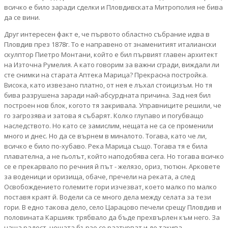
всичко е било заради сделки и Пловдивската Митрополия не бива
да се вини.
Друг интересен факт е, че първото областно събрание идва в
Пловдив през 1878г. То е направено от знаменитият италиански
скулптор Пиетро Монтани, който е бил първият главен архитект
на Източна Румелия. А като говорим за важни сгради, виждали ли
сте снимки на старата Аптека Марица? Прекрасна постройка.
Висока, като извезано платно, от нея е лъхал стоицизъм. Но тя
бива разрушена заради най-абсурдната причина. Зад нея бил
построен нов блок, когото тя закривала. Управниците решили, че
го загрозява и затова я събарят. Колко глупаво и погубващо
наследството. Но като се замислим, нещата не са се променили
много и днес. Но да се върнем в миналото. Тогава, като че ли,
всичко е било по-хубаво. Река Марица също. Тогава тя е била
плавателна, а не гьолът, който наподобява сега. Но тогава всичко
се е прекарвало по речния й път - желязо, ориз, тютюн. Арковете
за воденици и оризища, обаче, пречели на реката, а след
Освобождението големите гори изчезват, което малко по малко
поставя краят й. Водели са се много дела между селата за тези
гори. В едно такова дело, село Царацово печели срещу Пловдив и
половината Каршияк трябвало да бъде прехвърлен към него. За
наша радост, нещата бързо се разтурват и до такива