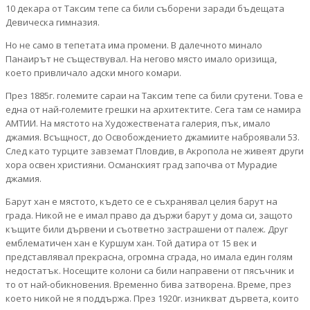
10 декара от Таксим тепе са били съборени заради бъдещата
Девическа гимназия.
Но не само в тепетата има промени. В далечното минало
Панаирът не съществувал. На негово място имало оризища,
което привличало адски много комари.
През 1885г. големите сараи на Таксим тепе са били срутени. Това е
една от най-големите грешки на архитектите. Сега там се намира
АМТИИ. На мястото на Художествената галерия, пък, имало
джамия. Всъщност, до Освобождението джамиите наброявали 53.
След като турците завземат Пловдив, в Акропола не живеят други
хора освен християни. Османският град започва от Мурадие
джамия.
Барут хан е мястото, където се е съхранявал целия барут на
града. Никой не е имал право да държи барут у дома си, защото
къщите били дървени и съответно застрашени от палеж. Друг
емблематичен хан е Куршум хан. Той датира от 15 век и
представлявал прекрасна, огромна сграда, но имала един голям
недостатък. Носещите колони са били направени от пясъчник и
то от най-обикновения. Временно бива затворена. Време, през
което никой не я поддържа. През 1920г. изникват дървета, които