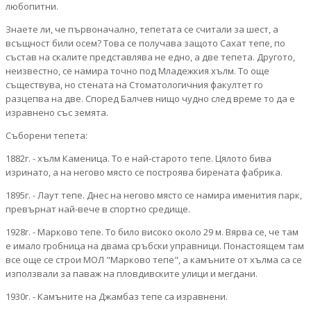
любопитни.
Знаете ли, че първоначално, тепетата се считали за шест, а
всъщност били осем? Това се получава защото Сахат тепе, по
състав на скалите представлява не едно, а две тепета. Другото,
неизвестно, се намира точно под Младежкия хълм. То още
съществува, но стената на Стоматологичния факултет го
разцепва на две. Според Балчев нищо чудно след време то да е
изравнено със земята.
Съборени тепета:
1882г. - хълм Каменица. То е най-старото тепе. Цялото бива
изринато, а на негово място се построява бирената фабрика.
1895г. - Лаут тепе. Днес на негово място се намира именития парк,
превърнат най-вече в спортно средище.
1928г. - Марково тепе. То било високо около 29 м. Вярва се, че там
е имало гробница на двама сръбски управници. Понастоящем там
все още се строи МОЛ "Марково тепе", а камъните от хълма са се
използвали за паваж на пловдивските улици и мегдани.
1930г. - Камъните на Джамбаз тепе са изравнени.