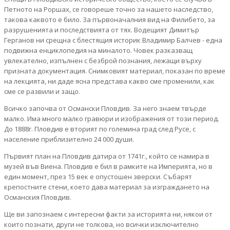
Петното на Роршах, се говореше точно за нашето наследство,
такова каквото е било. За първоначалния вид на Филибето, за
разрушенията и последствията от тях. Водещият Димитър
Герганов ни срещна с блестящия историк Владимир Балчев - една
подвижна енциклопедия на миналото. Човек разказващ
увлекателно, изпълнен с безброй познания, лежащи върху
призната документация. Снимковият материал, показан по време
на лекцията, ни даде ясна представа какво сме променили, как
сме се развили и защо.
Всичко започва от Османски Пловдив. За него знаем твърде
малко. Има много малко гравюри и изображения от този период.
До 1888г. Пловдив е вторият по големина град след Русе, с
население приблизително 24 000 души.
Първият план на Пловдив датира от 1741г., който се намира в
музей във Виена. Пловдив е бил в рамките на Империята, но в
един момент, през 15 век е опустошен зверски. Събарят
крепостните стени, което дава материал за изграждането на
Османския Пловдив.
Ще ви запознаем с интересни факти за историята ни, някои от
които познати, други не толкова, но всички изключително