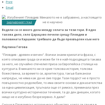
Print
Email
ЗАБРАВЕНИЯТ ГРАД
Водели са се много дела между селата за тези гори. В едно
такова дело, село Царацово печели срещу Пловдив и
половината Каршияк трябвало да бъде прехвърлен към него
Паулина Гегова
"Пловдив - древен и вечен". Всички знаем крилатата фраза, с
която описваме града си и може би тя е най-подходящата такава
за него, не случайно спечелил приза за Европейска столица на
културата. В миналото ни се крие толкова история, толкова
божествена, за времето си, архитектура, такъв балкански
напредък, че няма как да не сме горди. Тази гордост не е просто
повърхностно родолюбие, то има своите основи и доказателства
за една цивилизация, тръгнала още от римско, преминала през
всички културно-исторически течения, та до ден днешен, когато
нищо не е изгубено безрезервно. А дали?
Снощи в Пловдивско историческо общество, което се случва в