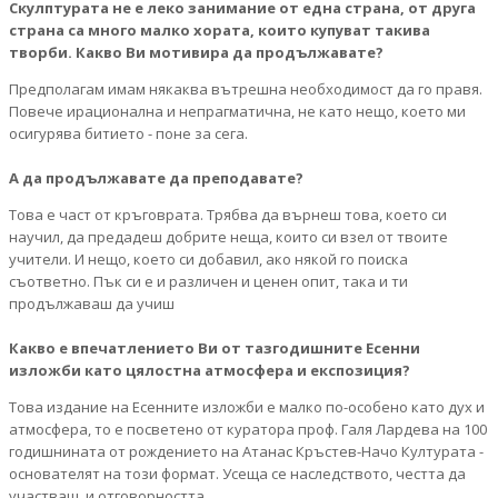
Скулптурата не е леко занимание от една страна, от друга
страна са много малко хората, които купуват такива
творби. Какво Ви мотивира да продължавате?
Предполагам имам някаква вътрешна необходимост да го правя.
Повече ирационална и непрагматична, не като нещо, което ми
осигурява битието - поне за сега.
А да продължавате да преподавате?
Това е част от кръговрата. Трябва да върнеш това, което си
научил, да предадеш добрите неща, които си взел от твоите
учители. И нещо, което си добавил, ако някой го поиска
съответно. Пък си е и различен и ценен опит, така и ти
продължаваш да учиш
Какво е впечатлението Ви от тазгодишните Есенни
изложби като цялостна атмосфера и експозиция?
Това издание на Есенните изложби е малко по-особено като дух и
атмосфера, то е посветено от куратора проф. Галя Лардева на 100
годишнината от рождението на Атанас Кръстев-Начо Културата -
основателят на този формат. Усеща се наследството, честта да
участваш, и отговорността.