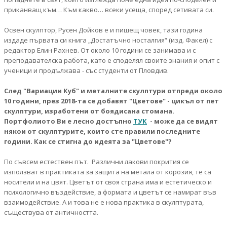
приканващ към… Към какво… всеки усеща, според сетивата си.
Освен скулптор, Русен Дойков е и пишещ човек, тази година
издаде първата си книга „Достатъчно носталгия“ (изд. Факел) с
редактор Елин Рахнев. От около 10 години се занимава и с
преподавателска работа, като е споделял своите знания и опит с
ученици и продължава - със студенти от Пловдив.
След "Вариации Куб" и металните скулптури отпреди около
10 години, през 2018-та се добавят "Цветове" - цикъл от пет
скулптури, изработени от боядисана стомана.
Портфолиото Ви е лесно достъпно
ТУК
- може да се видят
някои от скулптурите, които сте правили последните
години. Как се стигна до идеята за "Цветове"?
По съвсем естествен път. Различни лакови покрития се
използват в практиката за защита на метала от корозия, те са
носители и на цвят. Цветът от своя страна има и естетическо и
психологично въздействие, а формата и цветът се намират във
взаимодействие. А и това не е нова практика в скулптурата,
съществува от античността.