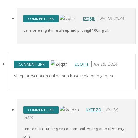
Ян 18, 2024
JZQBJK
COMMENT LINK
care one nighttime sleep aid provigil 100mg uk
Ян 18, 2024
ZQQTTF
COMMENT LINK
sleep prescription online purchase melatonin generic
Ян 18,
KYEDZO
COMMENT LINK
2024
amoxicillin 1000mg ca cost amoxil 250mg amoxil 500mg
pills