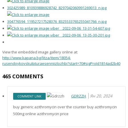
View the embedded image gallery online at:
http://www.kapana.bg/litza/item/18054-
rusendoykovskulpturaesenniizlozhbi?start=70#sigProId1814ad2b40
465
COMMENTS
Ян 20, 2024
GDRZZH
COMMENT LINK
buy generic azithromycin over the counter buy azithromycin
500mg online azithromycin price