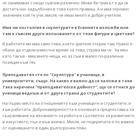
се занимавах с нещо съвсем различно. Може би трикът е да си
достатъчно задълбочен в това което правиш. А и има огромно
значение кой те учи, мисля, че имах много и добри учители.
Има ли носталгия в скулптурите в Есенните изложби или
там е съвсем друго излъчването от тези фигури и цветове?
В работите ми има само това, което зрителя открие там. Нужно е
обаче да отдели известно време за това, струва ми се. За мен
като такъв - има много неща, но аз съм в малко по-различна
позиция към тях.
Преподавател сте по "Скулптура" в училище, в
университети, също. На какво е важно да се заложи в тази
така наречена "преподавателска дейност", що се отнася до
ученици веднъж и от друга страна до студентите?
На първо място на отношението към учениците и студентите, и
към работата. Добронамереността е основната предпоставка за
съхраняване на желанието за работа и съответно за развитието
в изкуството, пък и във всичко. Мисля, че подкрепата е по-важна
от оценяването в един дългосрочен план.