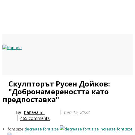
Previous
Previous
Next
Next
Скулпторът Русен Дойков:
Year
Month
Year
Month
"Добронамереността като
предпоставка"
By
Капана.БГ
Сеп 15, 2022
465
comments
font size
decrease font size
increase font size