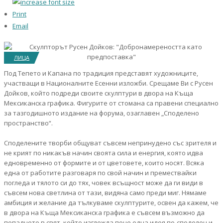
Print
Email
ЛИЦА
Под Тепето и Капана по традиция представят художниците,
участващи в Националните Есенни изложби. Срещаме Ви с Русен
Дойков, който подреди своите скулптури в двора на Къща
Мексиканска графика. Фигурите от стомана са правени специално
за тазгодишното издание на форума, озаглавен „Споделено
пространство“.
Споделените творби общуват съвсем непринудено със зрителя и
не крият по никакъв начин своята сила и енергия, която идва
едновременно от формите и от цветовете, които носят. Всяка
една от работите разговаря по свой начин и премествайки
погледа и тялото си до тях, човек всъщност може да ги види в
съвсем нова светлина от тази, видяна само преди миг. Нямаме
амбиция и желание да тълкуваме скулптурите, освен да кажем, че
в двора на Къща Мексиканска графика е съвсем възможно да
попаднете в свят, който изглежда поне една идея по-споделен и