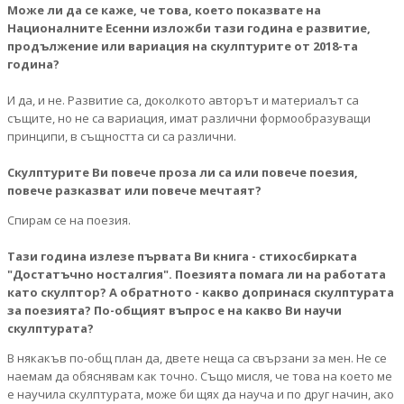
Може ли да се каже, че това, което показвате на
Националните Есенни изложби тази година е развитие,
продължение или вариация на скулптурите от 2018-та
година?
И да, и не. Развитие са, доколкото авторът и материалът са
същите, но не са вариация, имат различни формообразуващи
принципи, в същността си са различни.
Скулптурите Ви повече проза ли са или повече поезия,
повече разказват или повече мечтаят?
Спирам се на поезия.
Тази година излезе първата Ви книга - стихосбирката
"Достатъчно носталгия". Поезията помага ли на работата
като скулптор? А обратното - какво допринася скулптурата
за поезията? По-общият въпрос е на какво Ви научи
скулптурата?
В някакъв по-общ план да, двете неща са свързани за мен. Не се
наемам да обяснявам как точно. Също мисля, че това на което ме
е научила скулптурата, може би щях да науча и по друг начин, ако