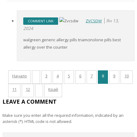
Ян 13,
ZVCSDW
COMMENT LINK
2024
walgreen generic allergy pills triamcinolone pills best
allergy over the counter
Начало
3
4
5
6
7
8
9
10
11
12
Край
LEAVE A COMMENT
Make sure you enter all the required information, indicated by an
asterisk (*). HTML code is not allowed.