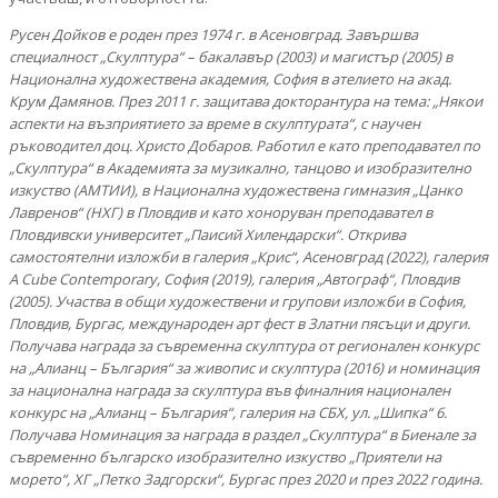
Русен Дойков е роден през 1974 г. в Асеновград. Завършва
специалност „Скулптура“ – бакалавър (2003) и магистър (2005) в
Национална художествена академия, София в ателието на акад.
Крум Дамянов. През 2011 г. защитава докторантура на тема: „Някои
аспекти на възприятието за време в скулптурата“, с научен
ръководител доц. Христо Добаров. Работил е като преподавател по
„Скулптура“ в Академията за музикално, танцово и изобразително
изкуство (АМТИИ), в Национална художествена гимназия „Цанко
Лавренов“ (НХГ) в Пловдив и като хоноруван преподавател в
Пловдивски университет „Паисий Хилендарски“. Открива
самостоятелни изложби в галерия „Крис“, Асеновград (2022), галерия
A Cube Contemporary, София (2019), галерия „Автограф“, Пловдив
(2005). Участва в общи художествени и групови изложби в София,
Пловдив, Бургас, международен арт фест в Златни пясъци и други.
Получава награда за съвременна скулптура от регионален конкурс
на „Алианц – България“ за живопис и скулптура (2016) и номинация
за национална награда за скулптура във финалния национален
конкурс на „Алианц – България“, галерия на СБХ, ул. „Шипка“ 6.
Получава Номинация за награда в раздел „Скулптура“ в Биенале за
съвременно българско изобразително изкуство „Приятели на
морето“, ХГ „Петко Задгорски“, Бургас през 2020 и през 2022 година.