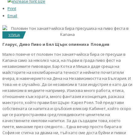
Print
Email
УЛИЦА
Гларус, Диво Пиво и Бял Щърк опияниха Пловдив
Малко повече от половин тон занаятчийска бира се пресуши в
Капана само за няколко часа, на първи в града пиво фест на
независимите пивовари. Бар Котка и Мишка даде среща на
майсторите на кехлибарената течност и нейните почитатели
вчера, в навечерието на Дена на Независимостта на България. И
това не е случайно. Да си независим в тази индустрия е като да си
независим в медиите например. Изисква много работа, етика,
отношение към хората, много фантазия и концепция, разказа
маестрото, който прави Бял Щърк- Карел Роел. Той представи
собствената си напитка и сръбския еликсир Кабинет, който скоро
ще се разпространява сред пловдивските ценители на
качествените хмелови напитки. За да създадем това, което
пиете, минахме през следното… Една вечер просто бирата в
София не стигна за двама ни, тъй като сме доста буйни и пивки