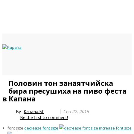
Previous
Previous
Next
Next
Половин тон занаятчийска
Year
Month
Year
Month
бира пресушиха на пиво феста
в Капана
By
Капана.БГ
Сеп 22, 2015
Be the first to comment!
font size
decrease font size
increase font size