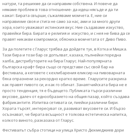
натури, та решихме да си направим собствена. И повече да
нямаме проблем в това отношение- да идеш някъде и да ти
кажат: Бирата свърши, съжаляваме момчета. Е, ние си
направихме своя и стига не само за нас, ами и за много други
хора, които уважават истинския вкус. Ние създаваме изкуство,
правейки бира. Бирата е религия и изкуство, и с нея не бива да се
правят никакви компромиси, обясниха момчетата от Диво Пиво.
За да полетите с Гларус трябва да дойдете тук, в Котка и Мишка.
Тази бира и този бар се допълват, казаха, пълнейки поредна
халба, дистрибуторите на бира Гларус. Най-популярната
българска крафт бира също се представи със свой бар на
фестивала, а кеговете с кехлибарения еликсир на пивоварната
бяха опразнени за рекордно кратко време. Гларусите разкриха
как правят пивото си, и как го обичат. Занаятчийската бира не е
просто тенденция, тя е бъдещето. Публиката търси различни
вкусове, далеч от еднообразието на общия пазар, който създава
фабрикантите. Изпитва сетивата си, пиейки различни бири.
Хората търсят, интересуват се, развиват вкусовете си. И бързо
осъзнават, че бирата всъщност е толкова естетическа напитка,
колкото виното, разказаха от Гларус.
Фестивалът събра стотици на улица Христо Дюкмеджиев дори