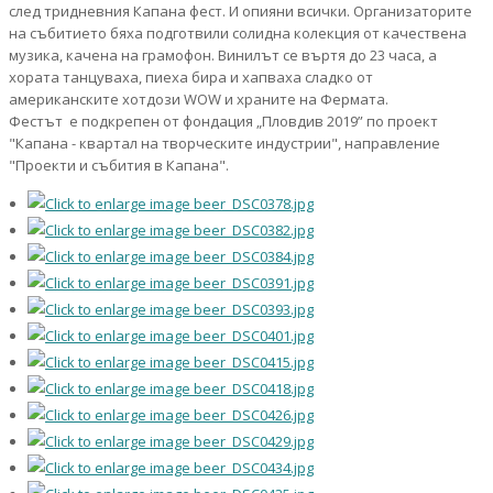
след тридневния Капана фест. И опияни всички. Организаторите
на събитието бяха подготвили солидна колекция от качествена
музика, качена на грамофон. Винилът се въртя до 23 часа, а
хората танцуваха, пиеха бира и хапваха сладко от
американските хотдози WOW и храните на Фермата.
Фестът е подкрепен от фондация „Пловдив 2019” по проект
"Капана - квартал на творческите индустрии", направление
"Проекти и събития в Капана".