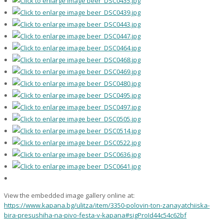
View the embedded image gallery online at:
https://www.kapana.bg/ulitza/item/3350-polovin-ton-zanayatchiiska-
bira-presushiha-na-pivo-festa-v-kapana#sigProId44c54c62bf