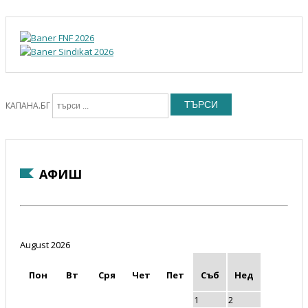
ТЪРСИ
КАПАНА.БГ
АФИШ
August 2026
Пон
Вт
Сря
Чет
Пет
Съб
Нед
1
2