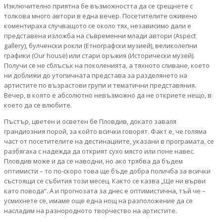
Изключително приятна бе възможността да се срещнете с
толкова много автори в една вечер. Посетителите оживено
коментираха случващото се около тях, независимо дали е
представена изложба на съвременни млади автори (Aspect
gallery), булченски рокли (Етнографски музией), великолепни
графики (Our house) или стари оръжия (Исторически музей).
Получи се не сблъсък на поколенията, а тяхното сливане, което
ни доближи до утопичната представа за разделянето на
артистите по възрастови групи и тематични представяния.
Вечер, в която е абсолютно невъзможно да не откриете нещо, в
което да се влюбите.
Пъстър, цветен и осветен бе Пловдив, докато заваля
грандиозния порой, за който всички говорят. Факт е, че голяма
част от посетителите на дестинациите, указани в програмата, се
разбягаха с надежда да открият сухо място или поне навес.
Пловдив може и да се наводни, но ако трябва да бъдем
оптимисти – то по-скоро това ще бъде добра поличба за всички
състоящи се събития този месец. Както се казва „Ще ни върви
като повода“. А и прогнозата за днес е оптимистична, тъй че –
усмихнете се, имаме още една нощ на разположение да се
насладим на разнородното творчество на артистите.