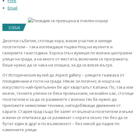
Print
Email
УЛИЦА
Десетки събития, стотици хора, взели участие и хиляди
посетители – така изглеждаше първа Нощ на музеите и
галериите тази година. Хорска глъч жужеше по всички централни
улици на града, а на много от местата, включили се програмата,
беше нужно да се чака на опашка, за да се влезе вътре.
От Историческия музей до Aspect gallery – улиците гъмжаха от
пловдивчани и гости на града. Някак си логично, в нощта на
изкуството най-препълнен бе арт кварталът Капана. По, така или
иначе, тесните улички се бяха промъкнали, незнайно как, стотици
посетители и за да се разминете с всички тях бе нужно да
приложите немислими техники, наподобяващи движения от
карате. Стария град също бе залят от вълната посетители и мъже
и жени се опитваха да се разминат с хората около тях без да се
бутат един в друг и по възможност – без никой да падне по
каменните улици.