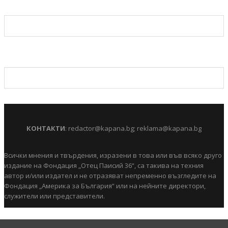
КОНТАКТИ
:
redactor@kapana.bg
;
reklama@kapana.bg
Всички мнения и твърдения, изразени в това или във всяко друго
издание на Фондация „Отец Паисий 36“, са такива на техния
автор и/или издател и не отразяват непременно възгледите на
Фондация „Америка за България“ или на нейните директори,
служители или представители.