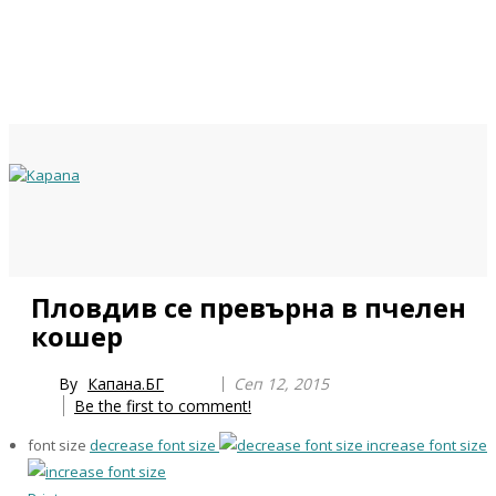
Previous
Previous
Next
Next
Пловдив се превърна в пчелен
Year
Month
Year
Month
кошер
By
Капана.БГ
Сеп 12, 2015
Be the first to comment!
font size
decrease font size
increase font size