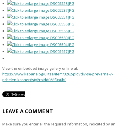
View the embedded image gallery online at:
https://www.kapana.bg/ulitza/item/3262-plovdiv-se-prevarna-v-
pchelen-kosher#sigProIdd068f0b0b0
LEAVE A COMMENT
Make sure you enter all the required information, indicated by an