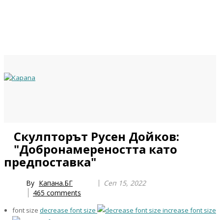
Previous
Previous
Next
Next
Скулпторът Русен Дойков:
Year
Month
Year
Month
"Добронамереността като
предпоставка"
By
Капана.БГ
Сеп 15, 2022
465
comments
font size
decrease font size
increase font size