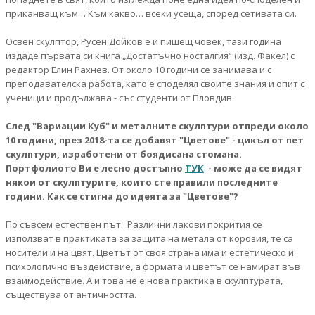
приканващ към… Към какво… всеки усеща, според сетивата си.
Освен скулптор, Русен Дойков е и пишещ човек, тази година
издаде първата си книга „Достатъчно носталгия“ (изд. Факел) с
редактор Елин Рахнев. От около 10 години се занимава и с
преподавателска работа, като е споделял своите знания и опит с
ученици и продължава - със студенти от Пловдив.
След "Вариации Куб" и металните скулптури отпреди около
10 години, през 2018-та се добавят "Цветове" - цикъл от пет
скулптури, изработени от боядисана стомана.
Портфолиото Ви е лесно достъпно
ТУК
- може да се видят
някои от скулптурите, които сте правили последните
години. Как се стигна до идеята за "Цветове"?
По съвсем естествен път. Различни лакови покрития се
използват в практиката за защита на метала от корозия, те са
носители и на цвят. Цветът от своя страна има и естетическо и
психологично въздействие, а формата и цветът се намират във
взаимодействие. А и това не е нова практика в скулптурата,
съществува от античността.