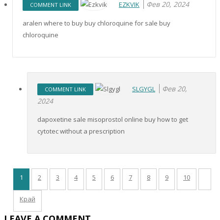
Фев 20, 2024
EZKVIK
COMMENT LINK
aralen where to buy buy chloroquine for sale buy
chloroquine
Фев 20,
SLGYGL
COMMENT LINK
2024
dapoxetine sale misoprostol online buy how to get
cytotec without a prescription
1
2
3
4
5
6
7
8
9
10
Край
LEAVE A COMMENT