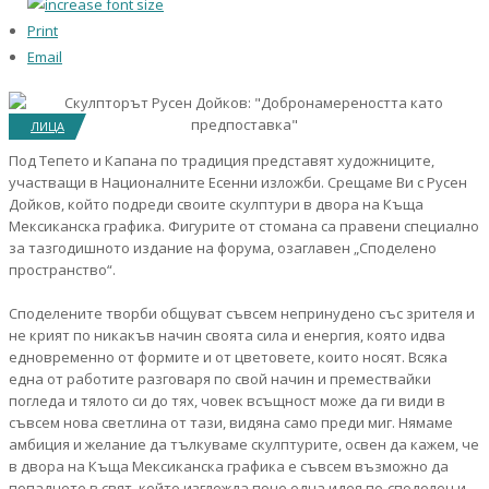
Print
Email
ЛИЦА
Под Тепето и Капана по традиция представят художниците,
участващи в Националните Есенни изложби. Срещаме Ви с Русен
Дойков, който подреди своите скулптури в двора на Къща
Мексиканска графика. Фигурите от стомана са правени специално
за тазгодишното издание на форума, озаглавен „Споделено
пространство“.
Споделените творби общуват съвсем непринудено със зрителя и
не крият по никакъв начин своята сила и енергия, която идва
едновременно от формите и от цветовете, които носят. Всяка
една от работите разговаря по свой начин и премествайки
погледа и тялото си до тях, човек всъщност може да ги види в
съвсем нова светлина от тази, видяна само преди миг. Нямаме
амбиция и желание да тълкуваме скулптурите, освен да кажем, че
в двора на Къща Мексиканска графика е съвсем възможно да
попаднете в свят, който изглежда поне една идея по-споделен и