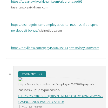
https://tayartaw.kyaikkhami.com/albertinaaod95
tayartaw.kyaikkhami.com
https://sisinetjobs.com/employer/up-to-1000-100-free-spins-
no-deposit-bonus/
sisinetjobs.com
https://heylloow.com/@jayt5846749113
https://heylloow.com
COMMENT LINK
HTTPS://SPORTSPROJOBS.NET/EMPLOYER/142928/PAYPAL-
CASINOS-2025-PAYPAL-CASINO/
Дек 29, 2025