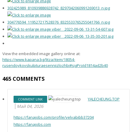
View the embedded image gallery online at:
https://www.kapana.bg/litza/item/18054-
rusendoykovskulpturaesenniizlozhbi#sigProId1814ad2b40
465
COMMENTS
YALECHEUNG.TOP
COMMENT LINK
Май 04, 2026
https://fanajobs.com/profile/velvabibb37204
https://fanajobs.com