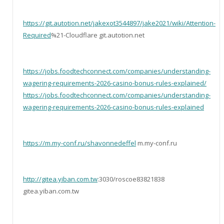
https://git.autotion.net/jakexot3544897/jake2021/wiki/Attention-
Required
%21-Cloudflare git.autotion.net
https://jobs.foodtechconnect.com/companies/understanding-
wagering-requirements-2026-casino-bonus-rules-explained/
https://jobs.foodtechconnect.com/companies/understanding-
wagering-requirements-2026-casino-bonus-rules-explained
https://m.my-conf.ru/shavonnedeffel
m.my-conf.ru
http://gitea.yiban.com.tw
:3030/roscoe83821838
gitea.yiban.com.tw