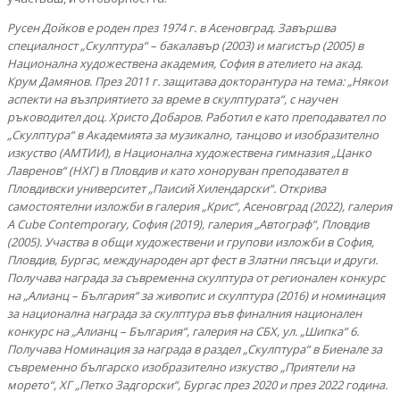
Русен Дойков е роден през 1974 г. в Асеновград. Завършва
специалност „Скулптура“ – бакалавър (2003) и магистър (2005) в
Национална художествена академия, София в ателието на акад.
Крум Дамянов. През 2011 г. защитава докторантура на тема: „Някои
аспекти на възприятието за време в скулптурата“, с научен
ръководител доц. Христо Добаров. Работил е като преподавател по
„Скулптура“ в Академията за музикално, танцово и изобразително
изкуство (АМТИИ), в Национална художествена гимназия „Цанко
Лавренов“ (НХГ) в Пловдив и като хоноруван преподавател в
Пловдивски университет „Паисий Хилендарски“. Открива
самостоятелни изложби в галерия „Крис“, Асеновград (2022), галерия
A Cube Contemporary, София (2019), галерия „Автограф“, Пловдив
(2005). Участва в общи художествени и групови изложби в София,
Пловдив, Бургас, международен арт фест в Златни пясъци и други.
Получава награда за съвременна скулптура от регионален конкурс
на „Алианц – България“ за живопис и скулптура (2016) и номинация
за национална награда за скулптура във финалния национален
конкурс на „Алианц – България“, галерия на СБХ, ул. „Шипка“ 6.
Получава Номинация за награда в раздел „Скулптура“ в Биенале за
съвременно българско изобразително изкуство „Приятели на
морето“, ХГ „Петко Задгорски“, Бургас през 2020 и през 2022 година.