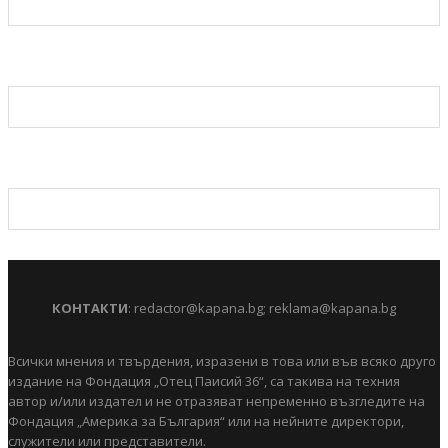
КОНТАКТИ
:
redactor@kapana.bg
;
reklama@kapana.bg
Всички мнения и твърдения, изразени в това или във всяко друго
издание на Фондация „Отец Паисий 36“, са такива на техния
автор и/или издател и не отразяват непременно възгледите на
Фондация „Америка за България“ или на нейните директори,
служители или представители.