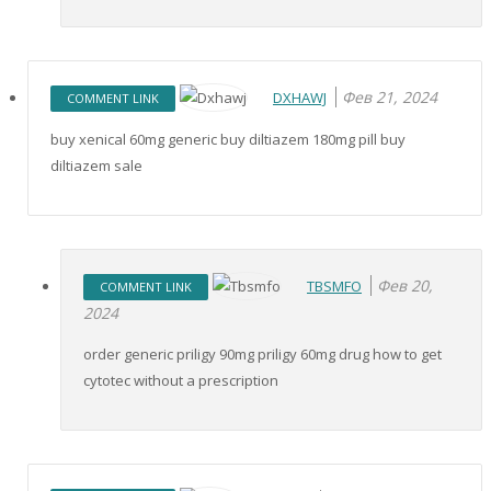
Фев 21, 2024
DXHAWJ
COMMENT LINK
buy xenical 60mg generic buy diltiazem 180mg pill buy
diltiazem sale
Фев 20,
TBSMFO
COMMENT LINK
2024
order generic priligy 90mg priligy 60mg drug how to get
cytotec without a prescription