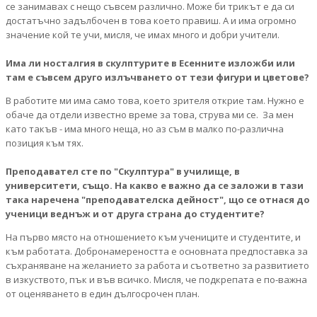
се занимавах с нещо съвсем различно. Може би трикът е да си
достатъчно задълбочен в това което правиш. А и има огромно
значение кой те учи, мисля, че имах много и добри учители.
Има ли носталгия в скулптурите в Есенните изложби или
там е съвсем друго излъчването от тези фигури и цветове?
В работите ми има само това, което зрителя открие там. Нужно е
обаче да отдели известно време за това, струва ми се. За мен
като такъв - има много неща, но аз съм в малко по-различна
позиция към тях.
Преподавател сте по "Скулптура" в училище, в
университети, също. На какво е важно да се заложи в тази
така наречена "преподавателска дейност", що се отнася до
ученици веднъж и от друга страна до студентите?
На първо място на отношението към учениците и студентите, и
към работата. Добронамереността е основната предпоставка за
съхраняване на желанието за работа и съответно за развитието
в изкуството, пък и във всичко. Мисля, че подкрепата е по-важна
от оценяването в един дългосрочен план.