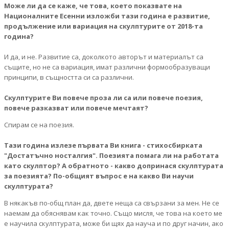
Може ли да се каже, че това, което показвате на
Националните Есенни изложби тази година е развитие,
продължение или вариация на скулптурите от 2018-та
година?
И да, и не. Развитие са, доколкото авторът и материалът са
същите, но не са вариация, имат различни формообразуващи
принципи, в същността си са различни.
Скулптурите Ви повече проза ли са или повече поезия,
повече разказват или повече мечтаят?
Спирам се на поезия.
Тази година излезе първата Ви книга - стихосбирката
"Достатъчно носталгия". Поезията помага ли на работата
като скулптор? А обратното - какво допринася скулптурата
за поезията? По-общият въпрос е на какво Ви научи
скулптурата?
В някакъв по-общ план да, двете неща са свързани за мен. Не се
наемам да обяснявам как точно. Също мисля, че това на което ме
е научила скулптурата, може би щях да науча и по друг начин, ако