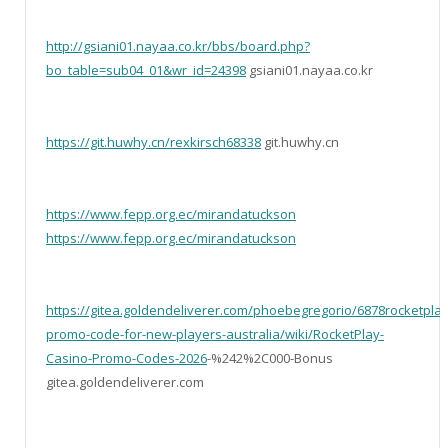
http://gsiani01.nayaa.co.kr/bbs/board.php?
bo_table=sub04_01&wr_id=24398
gsiani01.nayaa.co.kr
https://git.huwhy.cn/rexkirsch68338
git.huwhy.cn
https://www.fepp.org.ec/mirandatuckson
https://www.fepp.org.ec/mirandatuckson
https://gitea.goldendeliverer.com/phoebegregorio/6878rocketplay
promo-code-for-new-players-australia/wiki/RocketPlay-
Casino-Promo-Codes-2026
-%242%2C000-Bonus
gitea.goldendeliverer.com