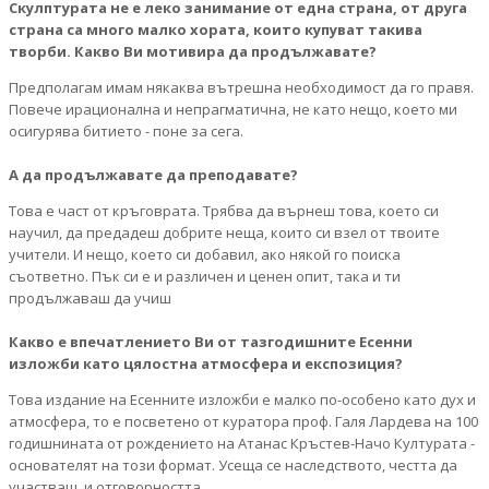
Скулптурата не е леко занимание от една страна, от друга
страна са много малко хората, които купуват такива
творби. Какво Ви мотивира да продължавате?
Предполагам имам някаква вътрешна необходимост да го правя.
Повече ирационална и непрагматична, не като нещо, което ми
осигурява битието - поне за сега.
А да продължавате да преподавате?
Това е част от кръговрата. Трябва да върнеш това, което си
научил, да предадеш добрите неща, които си взел от твоите
учители. И нещо, което си добавил, ако някой го поиска
съответно. Пък си е и различен и ценен опит, така и ти
продължаваш да учиш
Какво е впечатлението Ви от тазгодишните Есенни
изложби като цялостна атмосфера и експозиция?
Това издание на Есенните изложби е малко по-особено като дух и
атмосфера, то е посветено от куратора проф. Галя Лардева на 100
годишнината от рождението на Атанас Кръстев-Начо Културата -
основателят на този формат. Усеща се наследството, честта да
участваш, и отговорността.