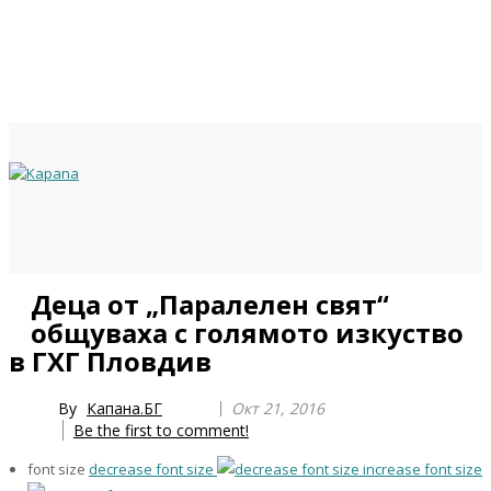
Previous
Previous
Next
Next
Деца от „Паралелен свят“
Year
Month
Year
Month
общуваха с голямото изкуство
в ГХГ Пловдив
By
Капана.БГ
Окт 21, 2016
Be the first to comment!
font size
decrease font size
increase font size