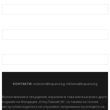
КОНТАКТИ
:
redactor@kapana.bg
;
reklama@kapana.bg
Всички мнения и твърдения, изразени в това или във всяко друго
издание на Фондация „Отец Паисий 36“, са такива на техния
автор и/или издател и не отразяват непременно възгледите на