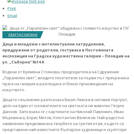
Print
Email
КВАРТАЛ КАПАНА
Деца и младежи с интелектуални затруднения,
придружени от родители, гостуваха в Постоянната
експозиция на Градска художествена галерия – Пловдив на
ул. „Съборна“ №14 А
Водени от Кремена Стоянова, председателка на Сдружение
„Паралелен свят“, младите посетители за първи път прекрачиха
прага на галерия и разгледаха отблизо произведения на
изкуството.
Децата с вълнение разпознаха Васил Левски в неговия портрет,
дело на един от основателите на светската ни живопис Георги
Данчов. Запознаха се с картините на Николай Павлович, Иван
Мърквичка, Борис Митов, Константин Величков. Най-радостно
оживление предизвикаха творбите на третия етаж, където са
представени най-известните български художници и скулптори