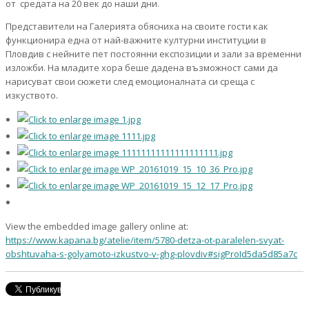
от средата на 20 век до наши дни.
Представители на Галерията обясниха на своите гости как
функционира една от най-важните културни институции в
Пловдив с нейните пет постоянни експозиции и зали за временни
изложби. На младите хора беше дадена възможност сами да
нарисуват свои сюжети след емоционалната си среща с
изкуството.
View the embedded image gallery online at:
https://www.kapana.bg/atelie/item/5780-detza-ot-paralelen-svyat-
obshtuvaha-s-golyamoto-izkustvo-v-ghg-plovdiv#sigProId5da5d85a7c