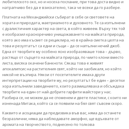
любителското око, но и носеха послание, при това доста видно и
натрапчиво без да е взискателно, така че всеки да го разбере.
Платната на Механджийски събират в себе си световете на
хората и природата, маетриалното и духовното. Те са изпълнени
с дуалистичния характер на света, в който живеем. Върху тях той
е изобразил красноречиво унищожаването на майката природа,
която ако има късмет се рециклира, но в крайна сметка целта на
това и резултатът са едни и същи – да се напълни нечий джоб.
Една от творбите му особено ясно изобразяваше това – дърво,
растящо от сърцето на майката природа, по чиито клони вместо
листа, висяха окачени банкноти. Сякаш това е живият
апокалипсис на растителния свят, който ни заобикаля, но който
никой не възпира. Някои от посетителите имаха други
интерпретации на творбите му, но резултатът бе един – десетки
хора изпълнили заведението, които размишляваха и обсъждаха
творбите на един от най-добрите гарфити майстори у нас.
Разбира се, не можем да не споменем и двете пластики, с които ни
изненада Митака, който са се появили на бял свят съвсем скоро.
Каквито и асоциации да предизвика във вас, няма да останете
безразлични, няма да наблюдавате аморфно, ще вдъхвате от
аромата на творчеството, поднесено по толкова