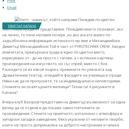
Print
Email
КВАРТАЛ КАПАНА
Stern няма нужда от представяне. Пловдивчани го познават, ако
не лично, то поне неговия почерк, но ако искате малко по-
задълбочена информация, истинското му име е Механджийски.
Димитър Механджийски! Той е част от PYROTECHNIX CREW. Заедно
момчетата, превърнаха града в едно по-цветно място,
изрисувано от - до не просто с тагове, а с истински картини,
произведения на изкуството, но със спрей, вместо с боя.
Разходете се из някой подлез, преминете по уличката зад
Драматичния театър, огледайте фасадите на училища и сгради.
Няма как да ги пропуснете, те са индивидуални и неповторими.
Спомняте ли си вятърните мелници? Техни са! А рисунките в
Kапана?
Вчера клуб Basquiat предостави на Димитър възможност за една
вечер да се отдели и да покаже самостоятелните си
произведения. Стените на приятното, изпълнено с атмосфера и
хипарски загадки заведение, бяха украсени от неговите творби,
които не просто допринасяха за доброто настроение и галеха