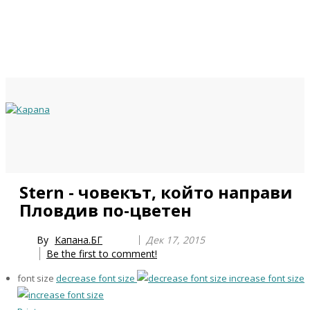
Previous
Previous
Next
Next
Stern - човекът, който направи
Year
Month
Year
Month
Пловдив по-цветен
By
Капана.БГ
Дек 17, 2015
Be the first to comment!
font size
decrease font size
increase font size