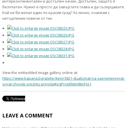
интерконтинентален и достъпен начин. Достъпен, защото е
безплатен. Нужно е просто да завъртите глава и да съзерцавате.
Кой не би желал един по-красив град? Аз лично, очаквам с
нетърпение повече от тях.
View the embedded image gallery online at:
https://www.kapana.bg/atelie/item/3821-dualizmat-na-savremenniyat-
svyat-chovek-sreshtu-priroda#sigProId9de08e91e1
LEAVE A COMMENT