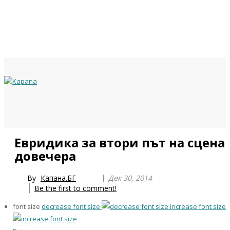
Previous
Previous
Next
Next
Евридика за втори път на сцена
Year
Month
Year
Month
довечера
By
Капана.БГ
Дек 30, 2014
Be the first to comment!
font size
decrease font size
increase font size