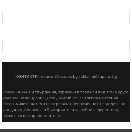
КОНТАКТИ
:
redactor@kapana.bg
;
reklama@kapana.bg
Всички мнения и твърдения, изразени в това или във всяко друго
издание на Фондация „Отец Паисий 36“, са такива на техния
автор и/или издател и не отразяват непременно възгледите на
Фондация „Америка за България“ или на нейните директори,
служители или представители.