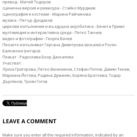
превод - Матей Тодоров
сценична версия и режисура - Стайко Мурджев
сценография и костюми - Марина Райчинова
музика - Петър Дундаков
циркови изпълнения и въздушна акробатика - Бенита Примо
мултимедия и интерактивна среда - Петко Танчев
видео и фотографии - Георги Вачев
Песните изпълняват Гергана Димитрова (вокали) и Росен
Балкански (китара)
Плакат - Радослава Боор Даскалова
Участват:
Луиза Григорова, Петко Венелинов, Стефан Попов, Дамян Тенев,
Мариана Йотова, Радина Думанян, Боряна Братоева, Тодор
Дърлянов, Троян Гогов
LEAVE A COMMENT
Make sure you enter all the required information, indicated by an