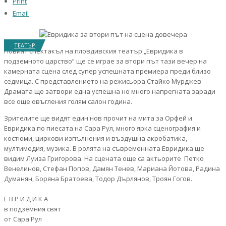
Print
Email
ТЕАТЪР
Новият спектакъл на пловдивския театър „Евридика в
подземното царство” ще се играе за втори път тази вечер на
камерната сцена след супер успешната премиера преди близо
седмица. С представлението на режисьора Стайко Мурджев
Драмата ще затвори една успешна но много напрегната заради
все още овъгления голям салон година.
Зрителите ще видят един нов прочит на мита за Орфей и
Евридика по пиесата на Сара Рул, много ярка сценография и
костюми, циркови изпълнения и въздушна акробатика,
мултимедия, музика. В ролята на съвременната Евридика ще
видим Луиза Григорова. На сцената още са актьорите Петко
Венелинов, Стефан Попов, Дамян Тенев, Мариана Йотова, Радина
Думанян, Боряна Братоева, Тодор Дърлянов, Троян Гогов.
Е В Р И Д И К А
в подземния свят
от Сара Рул