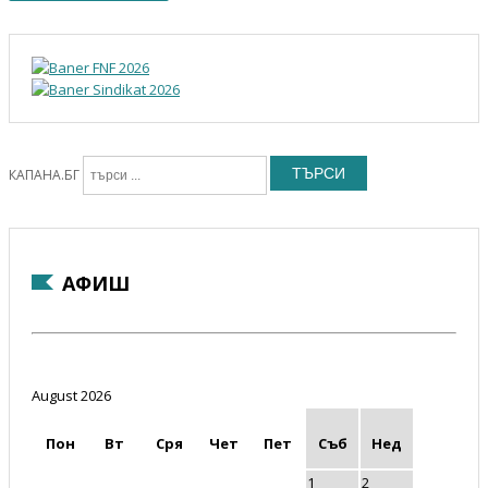
ТЪРСИ
КАПАНА.БГ
АФИШ
August 2026
Пон
Вт
Сря
Чет
Пет
Съб
Нед
1
2