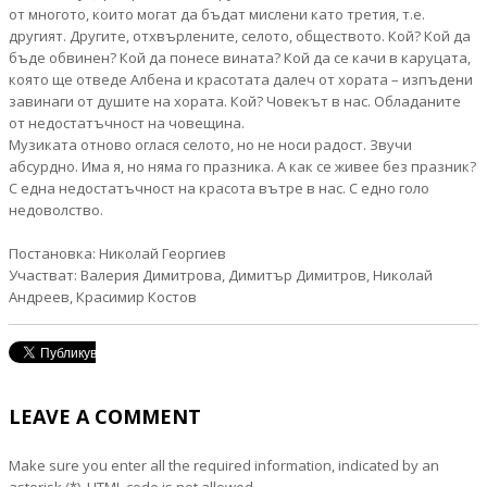
от многото, които могат да бъдат мислени като третия, т.е.
другият. Другите, отхвърлените, селото, обществото. Кой? Кой да
бъде обвинен? Кой да понесе вината? Кой да се качи в каруцата,
която ще отведе Албена и красотата далеч от хората – изпъдени
завинаги от душите на хората. Кой? Човекът в нас. Обладаните
от недостатъчност на човещина.
Музиката отново оглася селото, но не носи радост. Звучи
абсурдно. Има я, но няма го празника. А как се живее без празник?
С една недостатъчност на красота вътре в нас. С едно голо
недоволство.
Постановка: Николай Георгиев
Участват: Валерия Димитрова, Димитър Димитров, Николай
Андреев, Красимир Костов
LEAVE A COMMENT
Make sure you enter all the required information, indicated by an