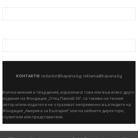
КОНТАКТИ
:
redactor@kapana.bg
;
reklama@kapana.bg
Всички мнения и твърдения, изразени в това или във всяко друго
издание на Фондация „Отец Паисий 36“, са такива на техния
автор и/или издател и не отразяват непременно възгледите на
Фондация „Америка за България“ или на нейните директори,
служители или представители.