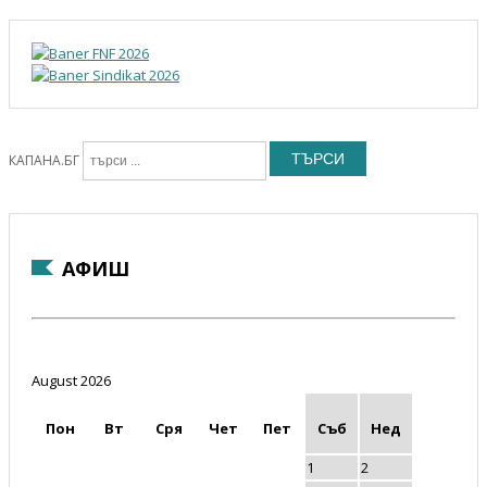
ТЪРСИ
КАПАНА.БГ
АФИШ
August 2026
Пон
Вт
Сря
Чет
Пет
Съб
Нед
1
2