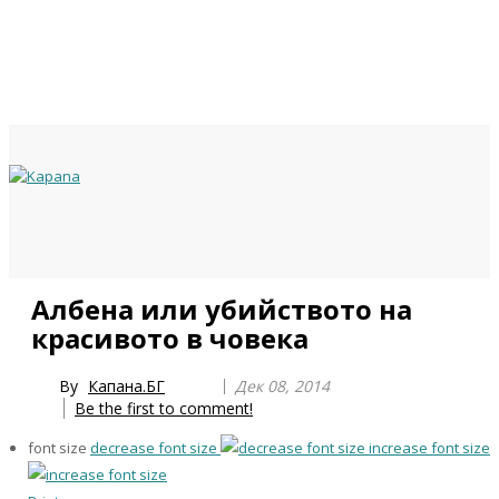
Previous
Previous
Next
Next
Албена или убийството на
Year
Month
Year
Month
красивото в човека
By
Капана.БГ
Дек 08, 2014
Be the first to comment!
font size
decrease font size
increase font size