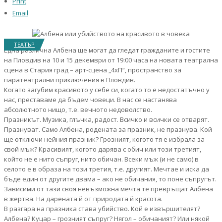
Print
Email
ТЕАТЪР
Една различна Албена ще могат да гледат гражданите и гостите
на Пловдив на 10 и 15 декември от 19:00 часа на новата театрална
сцена в Стария град – арт-сцена „4хП“, пространство за
паратеатрални приключения в Пловдив.
Когато загубим красивото у себе си, когато то е недостатъчно у
нас, преставаме да бъдем човеци. В нас се настанява
абсолютното нищо, т.е. вечното недоволство.
Празникът. Музика, глъчка, радост. Всичко и всички се отварят.
Празнуват. Само Албена, родената за празник, не празнува. Кой
ще отключи нейния празник? Грозният, когото тя е избрала за
свой мъж? Красивият, когото дарява с обич или този третият,
който не е нито съпруг, нито обичан. Всеки мъж (и не само) в
селото е в образа на този третия, т.е. другият. Мечтае и иска да
бъде един от другите двама – ако не обичания, то поне съпругът.
Зависими от тази своя невъзможна мечта те превръщат Албена
в жертва. На дарената й от природата й красота.
В разгара на празника става убийство. Кой е извършителят?
Албена? Куцар – грозният съпруг? Нягол – обичаният? Или някой