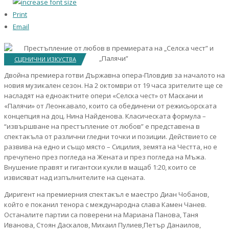
Print
Email
СЦЕНИЧНИ ИЗКУСТВА
Двойна премиера готви Държавна опера-Пловдив за началото на
новия музикален сезон. На 2 октомври от 19 часа зрителите ще се
насладят на едноактните опери «Селска чест» от Маскани и
«Палячи» от Леонкавало, които са обединени от режисьорската
концепция на доц. Нина Найденова. Класическата формула –
“извършване на престъпление от любов” е представена в
спектакъла от различни гледни точки и позиции. Действието се
развива на едно и също място – Сицилия, земята на Честта, но е
пречупено през погледа на Жената и през погледа на Мъжа.
Внушение правят и гигантски кукли в мащаб 1:20, които се
извисяват над изпълнителите на сцената.
Диригент на премиерния спектакъл е маестро Диан Чобанов,
който е поканил тенора с международна слава Камен Чанев.
Останалите партии са поверени на Мариана Панова, Таня
Иванова, Стоян Даскалов, Михаил Пулиев,Петър Данаилов,