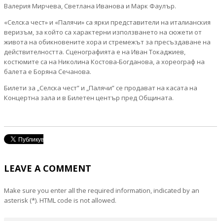
Валерия Мирчева, Светлана Иванова и Марк Фаулър.
«Селска чест» и «Палячи» са ярки представители на италианския
веризъм, за който са характерни използването на сюжети от
живота на обикновените хора и стремежът за пресъздаване на
действителността. Сценографията е на Иван Токаджиев,
костюмите са на Николина Костова-Богданова, а хореограф на
балета е Боряна Сечанова.
Билети за „Селска чест” и „Палячи” се продават на касата на
Концертна зала и в Билетен център пред Общината.
LEAVE A COMMENT
Make sure you enter all the required information, indicated by an
asterisk (*). HTML code is not allowed.