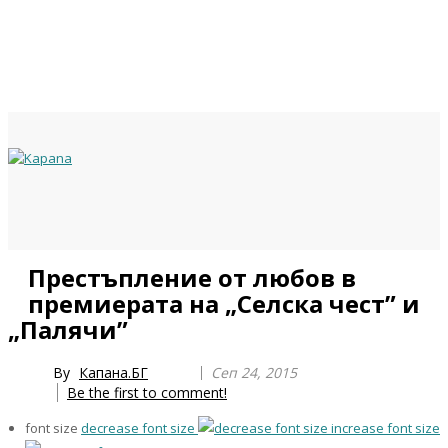
Previous
Previous
Next
Next
Престъпление от любов в
Year
Month
Year
Month
премиерата на „Селска чест” и
„Палячи”
By
Капана.БГ
Сеп 24, 2015
Be the first to comment!
font size
decrease font size
increase font size