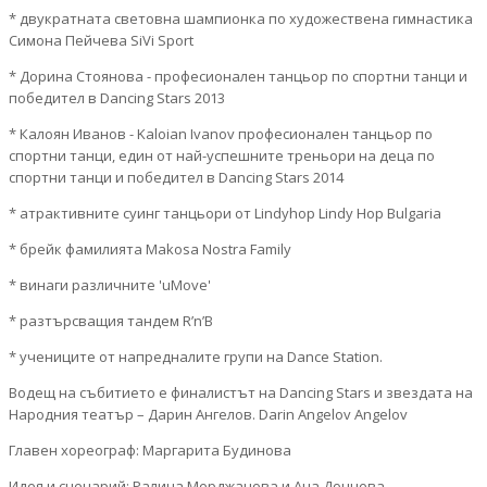
* двукратната световна шампионка по художествена гимнастика
Симона Пейчева SiVi Sport
* Дорина Стоянова - професионален танцьор по спортни танци и
победител в Dancing Stars 2013
* Калоян Иванов - Kaloian Ivanov професионален танцьор по
спортни танци, един от най-успешните треньори на деца по
спортни танци и победител в Dancing Stars 2014
* атрактивните суинг танцьори от Lindyhop Lindy Hop Bulgaria
* брейк фамилията Makosa Nostra Family
* винаги различните 'uMove'
* разтърсващия тандем R’n’B
* учениците от напредналите групи на Dance Station.
Водещ на събитието е финалистът на Dancing Stars и звездата на
Народния театър – Дарин Ангелов. Darin Angelov Angelov
Главен хореограф: Маргарита Будинова
Идея и сценарий: Ралица Мерджанова и Ана Дончева