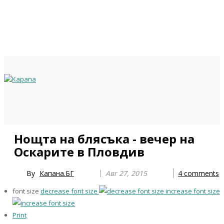
Previous
Previous
Next
Next
Нощта на блясъка - вечер на
Year
Month
Year
Month
Оскарите в Пловдив
By
Капана.БГ
Авг 27, 2015
4
comments
font size
decrease font size
increase font size
Print