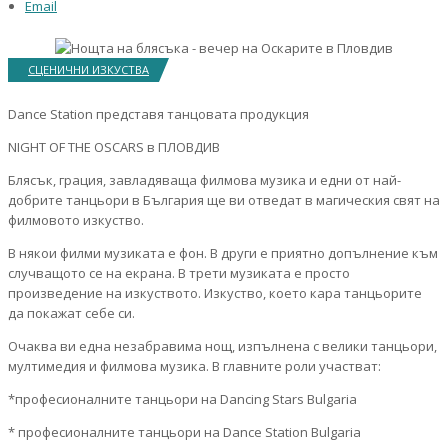
Email
СЦЕНИЧНИ ИЗКУСТВА
Dance Station представя танцовата продукция
NIGHT OF THE OSCARS в ПЛОВДИВ
Блясък, грация, завладяваща филмова музика и едни от най-
добрите танцьори в България ще ви отведат в магическия свят на
филмовото изкуство.
В някои филми музиката е фон. В други е приятно допълнение към
случващото се на екрана. В трети музиката е просто
произведение на изкуството. Изкуство, което кара танцьорите
да покажат себе си.
Очаква ви една незабравима нощ, изпълнена с велики танцьори,
мултимедия и филмова музика. В главните роли участват:
*професионалните танцьори на Dancing Stars Bulgaria
* професионалните танцьори на Dance Station Bulgaria