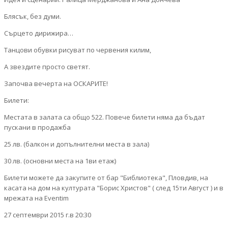
Блясък, без думи.
Сърцето дирижира…
Танцови обувки рисуват по червения килим,
А звездите просто светят.
Започва вечерта на ОСКАРИТЕ!
Билети:
Местата в залата са общо 522. Повече билети няма да бъдат
пускани в продажба
25 лв. (балкон и допълнителни места в зала)
30 лв. (основни места на 1ви етаж)
Билети можете да закупите от бар "Библиотека", Пловдив, на
касата на дом на културата "Борис Христов" ( след 15ти Август ) и в
мрежата на Eventim
27 септември 2015 г.в 20:30