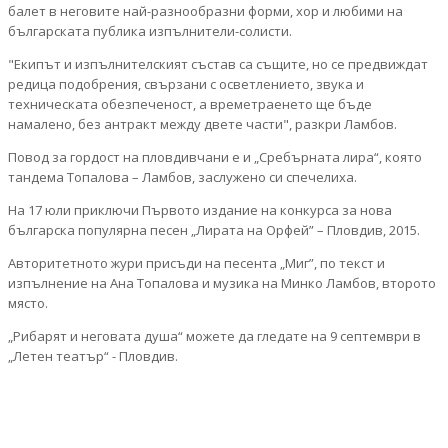
балет в неговите най-разнообразни форми, хор и любими на
българската публика изпълнители-солисти.
"Екипът и изпълнителският състав са същите, но се предвиждат
редица подобрения, свързани с осветлението, звука и
техническата обезпеченост, а времетраенето ще бъде
намалено, без антракт между двете части", разкри Ламбов.
Повод за гордост на пловдивчани е и „Сребърната лира“, която
тандема Топалова – Ламбов, заслужено си спечелиха.
На 17 юли приключи Първото издание на конкурса за нова
българска популярна песен „Лирата на Орфей” – Пловдив, 2015.
Авторитетното жури присъди на песента „Миг”, по текст и
изпълнение на Ана Топалова и музика на Минко Ламбов, второто
място.
„Рибарят и неговата душа“ можете да гледате на 9 септември в
„Летен театър“ - Пловдив.