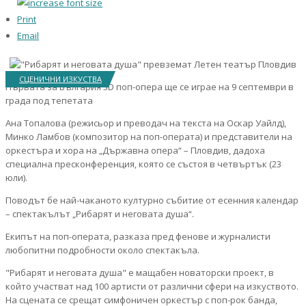
Print
Email
СЦЕНИЧНИ ИЗКУСТВА
Първата за България 3D поп-опера ще се играе на 9 септември в
града под тепетата
Ана Топалова (режисьор и преводач на текста на Оскар Уайлд),
Минко Ламбов (композитор на поп-операта) и представители на
оркестъра и хора на „Държавна опера“ – Пловдив, дадоха
специална пресконференция, която се състоя в четвъртък (23
юли).
Поводът бе най-чаканото културно събитие от есенния календар
– спектакълът „Рибарят и неговата душа“.
Екипът на поп-операта, разказа пред фенове и журналисти
любопитни подробности около спектакъла.
"Рибарят и неговата душа" е мащабен новаторски проект, в
който участват над 100 артисти от различни сфери на изкуството.
На сцената се срещат симфоничен оркестър с поп-рок банда,