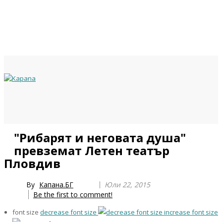
Previous
Previous
Next
Next
"Рибарят и неговата душа"
Year
Month
Year
Month
превземат Летен театър
Пловдив
By
Капана.БГ
Юли 22, 2015
Be the first to comment!
font size
decrease font size
increase font size