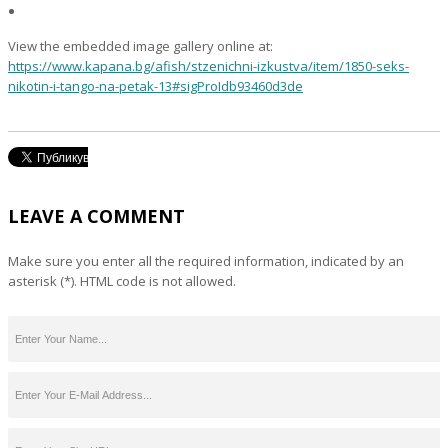
View the embedded image gallery online at:
https://www.kapana.bg/afish/stzenichni-izkustva/item/1850-seks-
nikotin-i-tango-na-petak-13#sigProIdb93460d3de
LEAVE A COMMENT
Make sure you enter all the required information, indicated by an
asterisk (*). HTML code is not allowed.