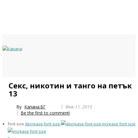
Previous
Previous
Next
Next
Секс, никотин и танго на петък
Year
Month
Year
Month
13
By
Капана.БГ
Фев 11, 2015
Be the first to comment!
font size
decrease font size
increase font size