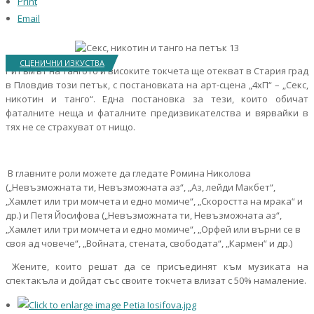
Print
Email
СЦЕНИЧНИ ИЗКУСТВА
Ритъмът на тангото и високите токчета ще отекват в Стария град
в Пловдив този петък, с постановката на арт-сцена „4хП“ – „Секс,
никотин и танго“. Една постановка за тези, които обичат
фаталните неща и фаталните предизвикателства и вярвайки в
тях не се страхуват от нищо.
В главните роли можете да гледате Ромина Николова
(„Невъзможната ти, Невъзможната аз“, „Аз, лейди Макбет“,
„Хамлет или три момчета и едно момиче“, „Скоростта на мрака“ и
др.) и Петя Йосифова („Невъзможната ти, Невъзможната аз“,
„Хамлет или три момчета и едно момиче“, „Орфей или върни се в
своя ад човече“, „Войната, стената, свободата“, „Кармен“ и др.)
Жените, които решат да се присъединят към музиката на
спектакъла и дойдат със своите токчета влизат с 50% намаление.