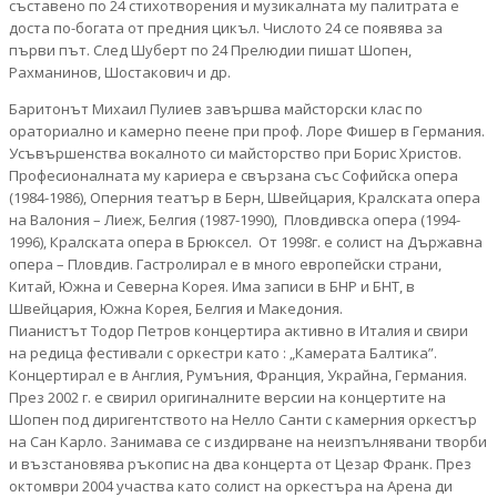
съставено по 24 стихотворения и музикалната му палитрата е
доста по-богата от предния цикъл. Числото 24 се появява за
първи път. След Шуберт по 24 Прелюдии пишат Шопен,
Рахманинов, Шостакович и др.
Баритонът Михаил Пулиев завършва майсторски клас по
ораториално и камерно пеене при проф. Лоре Фишер в Германия.
Усъвършенства вокалното си майсторство при Борис Христов.
Професионалната му кариера е свързана със Софийска опера
(1984-1986), Оперния театър в Берн, Швейцария, Кралската опера
на Валония – Лиеж, Белгия (1987-1990), Пловдивска опера (1994-
1996), Кралската опера в Брюксел. От 1998г. е солист на Държавна
опера – Пловдив. Гастролирал е в много европейски страни,
Китай, Южна и Северна Корея. Има записи в БНР и БНТ, в
Швейцария, Южна Корея, Белгия и Македония.
Пианистът Тодор Петров концертира активно в Италия и свири
на редица фестивали с оркестри като : „Камерата Балтика”.
Концертирал е в Англия, Румъния, Франция, Украйна, Германия.
През 2002 г. е свирил оригиналните версии на концертите на
Шопен под диригентството на Нелло Санти с камерния оркестър
на Сан Карло. Занимава се с издирване на неизпълнявани творби
и възстановява ръкопис на два концерта от Цезар Франк. През
октомври 2004 участва като солист на оркестъра на Арена ди