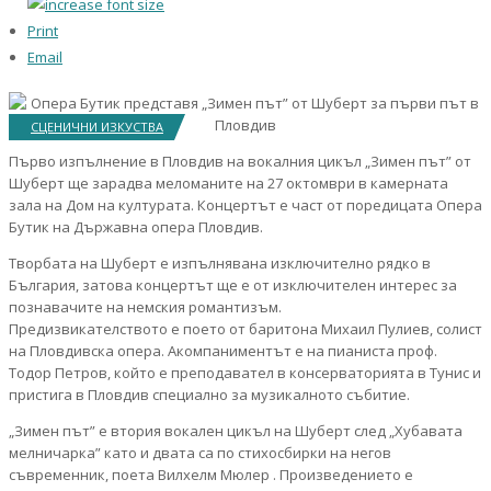
Print
Email
СЦЕНИЧНИ ИЗКУСТВА
Първо изпълнение в Пловдив на вокалния цикъл „Зимен път” от
Шуберт ще зарадва меломаните на 27 октомври в камерната
зала на Дом на културата. Концертът е част от поредицата Опера
Бутик на Държавна опера Пловдив.
Творбата на Шуберт е изпълнявана изключително рядко в
България, затова концертът ще е от изключителен интерес за
познавачите на немския романтизъм.
Предизвикателството е поето от баритона Михаил Пулиев, солист
на Пловдивска опера. Акомпаниментът е на пианиста проф.
Тодор Петров, който е преподавател в консерваторията в Тунис и
пристига в Пловдив специално за музикалното събитие.
„Зимен път” е втория вокален цикъл на Шуберт след „Хубавата
мелничарка” като и двата са по стихосбирки на негов
съвременник, поета Вилхелм Мюлер . Произведението е