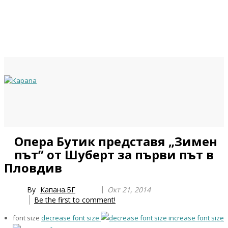
Previous
Previous
Next
Next
Опера Бутик представя „Зимен
Year
Month
Year
Month
път” от Шуберт за първи път в
Пловдив
By
Капана.БГ
Окт 21, 2014
Be the first to comment!
font size
decrease font size
increase font size