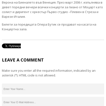
Верона на Биеналето във Венеция. През март 2006 г. изпьлнява в
девет поредни вечери всички концерти за пиано от Моцарт като
солист и диригент с оркестьр Пьрво студио –Плевен в Стреза и
Варезе-Италия.
Билети за поредицата Опера Бутик се продават на касата на
Концертна зала.
LEAVE A COMMENT
Make sure you enter all the required information, indicated by an
asterisk (*). HTML code is not allowed.