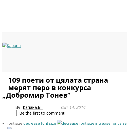
Previous
Previous
Next
Next
109 поети от цялата страна
Year
Month
Year
Month
мерят перо в конкурса
„Добромир Тонев”
By
Капана.БГ
Окт 14, 2014
Be the first to comment!
font size
decrease font size
increase font size