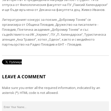
отпуска от Филологическия факултет на ПУ „Паисий Хилендарски”
и ще бъде връчена от Декана на факултета доц. Живко Иванов.
Литературният конкурс за поезия „Добромир Тонев” се
организира от Община Пловдив, Дружество на писателите -
Пловдив, Поетична академия „Добромир Тонев” и със
съдействието на ИК „Хермес”, ПУ „П. Хилендарски“, Туристическа
агенция „Ана Травел”, хотел „Одеон”, както и с медийното
партньорство на Радио Пловдив и БНТ – Пловдив.
LEAVE A COMMENT
Make sure you enter all the required information, indicated by an
asterisk (*). HTML code is not allowed.