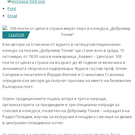
Print
Email
СЪБИТИЯ
Кои автори са отличени от журито в четвъртия Национален
конкурс за поезия „Добромир Тонев” ще стане ясно в сряда, 15
октомври, от 18.30 часа в книжарница „Хермес – Централ. 109
поети от цялата страна на възраст до 45 години се включиха в
анонимната творческа надпревара. Жури в състав проф. Огнян
Сапарев и писателите Йордан Велчев и Станислава Станоева
определи кои автори да получат призове на името на бележития
български поет.
Освен традиционните първа, втора и трета награда,
организаторите са предвидили и три специални награди за
стихове в конкурса, посветен на Добромир Тонев – наградата на
Радио Пловдив, ваучер за екскурзия и нощувка с вечеря за двама
в централен пловдивски хотел.
За втори път е предвидена и награда за поет студент. Тя се