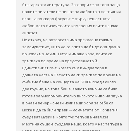
българската литература. Заговори се за това защо
нашите писатели не пишат за любовта в по-пълния
план - а по-скоро фокусът е върху нещастната
любов: като физическите измерения почти изцяло
липсват.
Не открих, че авторката има прекалено голямо
замочувствие, нито че се опита да бъде скандална
по някакъв начин. Нито и имаше хора, които си
тръгваха по време на представянето й.
Единственият път, когато съм виждал хора в
долната част на Петното да си тръгват по време на
събитие беше на концерта на STAER преди около
две години, но това беше, защото явно не са били
готови за умопомрачително високото ниво на звука
в онази вечер - онези излизащи хора за себе си
може и да са били прави -- момчетата от Норвегия
създават музика, която тук тепърва навлиза.
Мартина също е създала нещо, което у нас тепърва