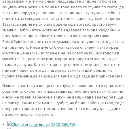
забравяйки, че ги има онези гладуващите и тях не ги боли за
социалните мрежи. На фона на това, което се случва по света, да
застанеш гордо и да говориш , че садо-мазо културата не била
приета и за сексуалните табута, които съществували от преди
1989 (все тая, че не си била родена още тогава), просто звучи
смешно. Публиката никога не бе задавала толкова неудобни и
нападащи въпроси. Посетителите на литературния салон
Spist&Spirit kикога не са се пoдхилквали от неудобството да стоят
на това място. Никога не са били толкова опулени, както пред
Мартина Дечевска. Но това е име, за което се пише и говори в
момента. Същото това име, в края на вечерта стана, каза „Аз
отивам да пуша. Като се върна ще подписвам книги“, но пък се
намери човек, който да я свали на земята и да ѝ обясни, че
публиката няма да я чака цяла вечер и да сяда да подписва сега.
Излизаш навън и изобщо не ти пука, че половината ѝ приятели и
роднини са около теб и изказваш гърлено мнението си. Странно,
никой не прави забележка. Никой не я защитава зад гърба ѝ. Да
не завършваме негативно – добре, че беше Любен Петков, та да
направи вторника ни толкова невероятен и изрисуван с думите
на велик писател като него.