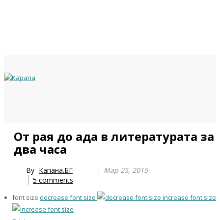
Previous
Previous
Next
Next
От рая до ада в литературата за
Year
Month
Year
Month
два часа
By
Капана.БГ
Мар 25, 2015
5
comments
font size
decrease font size
increase font size