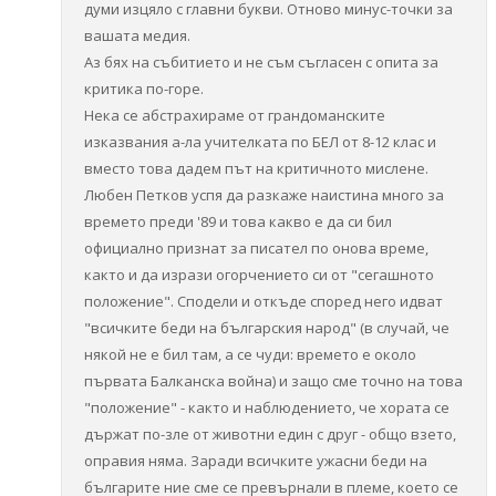
думи изцяло с главни букви. Отново минус-точки за
вашата медия.
Аз бях на събитието и не съм съгласен с опита за
критика по-горе.
Нека се абстрахираме от грандоманските
изказвания а-ла учителката по БЕЛ от 8-12 клас и
вместо това дадем път на критичното мислене.
Любен Петков успя да разкаже наистина много за
времето преди '89 и това какво е да си бил
официално признат за писател по онова време,
както и да изрази огорчението си от "сегашното
положение". Сподели и откъде според него идват
"всичките беди на българския народ" (в случай, че
някой не е бил там, а се чуди: времето е около
първата Балканска война) и защо сме точно на това
"положение" - както и наблюдението, че хората се
държат по-зле от животни един с друг - общо взето,
оправия няма. Заради всичките ужасни беди на
българите ние сме се превърнали в племе, което се