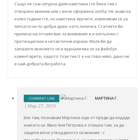
Също не съм сигурна дали наистина сте била там с
отворено мнение или с вече оформена злоба. Не знам на
колко години сте, но наистина звучите, извинявам се за
липсата на по-добра дума- като леличка. Статията Ви
прилича на отчаян вик за внимание и е изпълнен с
претенциозни и нетактични изрази. Моля Ви да
запазите мнението си и журнализма си за фейсбук
коментарите, защото този текст е на това ниво, дано не
е най-добрата Ви работа.
МАРТИНА Г.
COMMENT LINK
Мар 27, 2015
Бях там, познавам Мартина още от преди да издаде
книгата си. Явно Аня Петрова е отишла там, за да
защити вече утвърденото си мнение - с