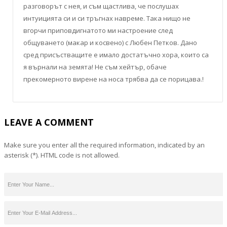
разговорът с нея, и съм щастлива, че послушах
интуицията си и си тръгнах навреме. Така нищо не
вгорчи приповдигнатото ми настроение след
общуването (макар и косвено) с Любен Петков. Дано
сред присъстващите е имало достатъчно хора, които са
я върнали на земята! Не съм хейтър, обаче
прекомерното вирене на носа трябва да се порицава.!
LEAVE A COMMENT
Make sure you enter all the required information, indicated by an
asterisk (*). HTML code is not allowed.