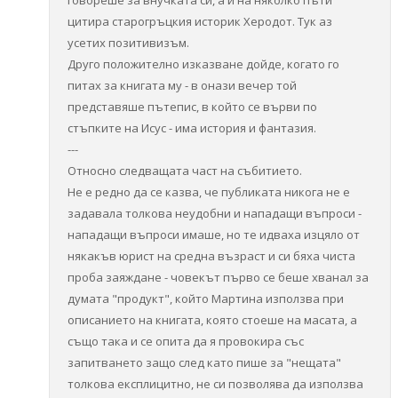
говореше за внучката си, а и на няколко пъти
цитира старогръцкия историк Херодот. Тук аз
усетих позитивизъм.
Друго положително изказване дойде, когато го
питах за книгата му - в онази вечер той
представяше пътепис, в който се върви по
стъпките на Исус - има история и фантазия.
---
Относно следващата част на събитието.
Не е редно да се казва, че публиката никога не е
задавала толкова неудобни и нападащи въпроси -
нападащи въпроси имаше, но те идваха изцяло от
някакъв юрист на средна възраст и си бяха чиста
проба заяждане - човекът първо се беше хванал за
думата "продукт", който Мартина използва при
описанието на книгата, която стоеше на масата, а
също така и се опита да я провокира със
запитването защо след като пише за "нещата"
толкова експлицитно, не си позволява да използва