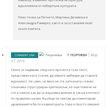
навлиза, а именно: еротична литература,
вдъхновена от киберпънк културата.
Плюс-точки за Петното, Мартина Дечевска и
Александра Рамирез, както и за останалия екип
около книгата.
Мар
Г. ГЕОРГИЕВА
COMMENT LINK
27, 2015
Силно се надявам, след като прочетох този текст,
представен като статия, да нямате амбиции да ставате
журналист. Не само, че явно не сте запозната с какво
означава структуриран критисизъм, но още повече не
сте и наясно как да се изразява мнение в такъв контекст
по правилен начин. Въобще не смятам да коментирам
щракванията Ви по клавиатурата, това е просто смешно.