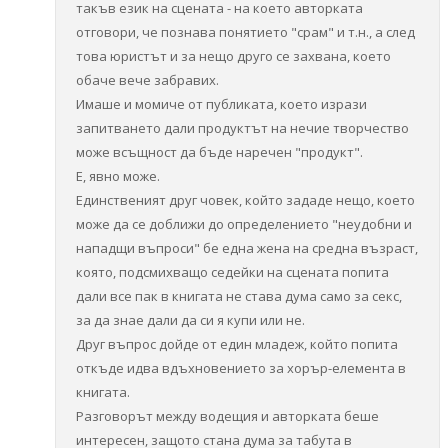
такъв език на сцената - на което авторката
отговори, че познава понятието "срам" и т.н., а след
това юристът и за нещо друго се захвана, което
обаче вече забравих.
Имаше и момиче от публиката, което изрази
запитването дали продуктът на нечие творчество
може всъщност да бъде наречен "продукт".
Е, явно може.
Единственият друг човек, който зададе нещо, което
може да се доближи до определението "неудобни и
нападщи въпроси" бе една жена на средна възраст,
която, подсмихващо седейки на сцената попита
дали все пак в книгата не става дума само за секс,
за да знае дали да си я купи или не.
Друг въпрос дойде от един младеж, който попита
откъде идва вдъхновението за хорър-елемента в
книгата.
Разговорът между водещия и авторката беше
интересен, защото стана дума за табута в