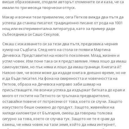
висше образование, сподели авторът спомените си и каза, че са
имали по три месеца творчески отпуск.
Макар и всички тези привилегии, сега Петков вижда два пътя да
успееш да станеш писател: традиционно писане от рода на 1001
нощ или експериментална литература, като за пример даде
събеседника си Сашо Секулов.
Сякаш с изказването си за тези два пътя, предизвика черния
хумор на Съдбата. След него на стола се появи и Мартина
Дечевска. Представител на новото поколение. Млад, жизнен и
успял човек. Или поне така си я представяхме. Няма лошо да имаш
самочувствие, но пък няма и лошо да имаш граници. Книгата ѝ?
Наясно сме, че всеки може да издаде книга в днешно време, но не
и да бъде писател. На фона на смиреността и човечността на
Петков, образа на Дечевска направо заби шамар на
присъстващите. Не всички успяха да издържат битката до края и
много от гостите на Петното си тръгнаха предварително,
оставайки повече от потресени от това, което се случи. Защото
изкуството беше снижено до продукт. Защото, живеейки на
хиляди километри от България, смееш да говориш толкова
сигурно за това, което се случва тук. Защото не те е срам да
кажеш, че няма човек на тази земя, който да няма интернет,