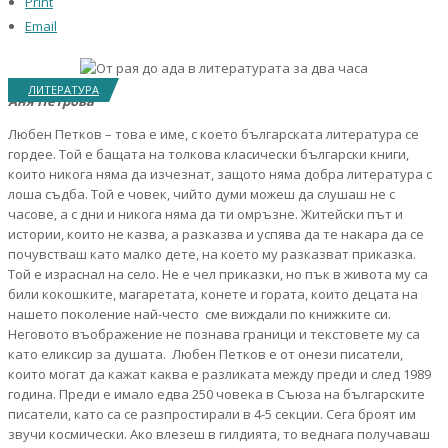
Print
Email
ЛИТЕРАТУРА
Аня Петрова
Любен Петков – това е име, с което българската литература се
гордее. Той е бащата на толкова класически български книги,
които никога няма да изчезнат, защото няма добра литература с
лоша съдба. Той е човек, чийто думи можеш да слушаш не с
часове, а с дни и никога няма да ти омръзне. Житейски път и
истории, които не казва, а разказва и успява да те накара да се
почувстваш като малко дете, на коeто му рaзказват приказка.
Той е израснал на село. Не е чел приказки, но пък в живота му са
били кокошките, магаретата, конете и гората, които децата на
нашето поколение най-често сме виждали по книжките си.
Неговото въображение не познава граници и текстовете му са
като еликсир за душата. Любен Петков е от онези писатели,
които могат да кажат каква е разликата между преди и след 1989
година. Преди е имало едва 250 човека в Съюза на българските
писатели, като са се разпростирали в 4-5 секции. Сега броят им
звучи космически. Ако влезеш в гилдията, то веднага получаваш