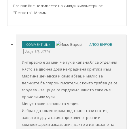
Все пак Вие не живеете на хиляди километри от
''Петното''. Молим.
ИЛКО БИРОВ
COMMENT LINK
Апр 10, 2015
Интересно е за мен, че тук в капана.бг са отделили
място за двойна доза не-градивна критика към
Мартина Дечевска и само абзац и малко за
великите български писатели, с които трябва да се
гордеем - защо да се гордеем? Защото така сме
прочели или чули.
Минус-точки за вашата медия.
Избрах да коментирам под точно тази статия,
защото в другата има прекалено грозни и
комплексарски изказвания, както и изписване на