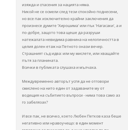
изяжда и спасения за нацията няма.
Никой не се осмели след тези спокойно поднесени,
но все пак изключително крайни заключения да
произнесе думите 'Хирошима' или пък 'Нагасаки', а и
по-добре, защото това щеше да разруши
натежалата невидима равнина на нелогичността в
целия долен етаж на Петното онази вечер.
Страшният съд идва: или му мислете, или хващайте
пътя за планината.
Всички в публиката слушаха и мълчаха.
Междувременно авторът успя да не отговори
смислено на нито един от задаваните му от
водещия на събитието въпроси - нима това само аз
го забелязах?
И все пак, не всичко, което Любен Петков каза беше
негативно или нравоучещо: в един момент