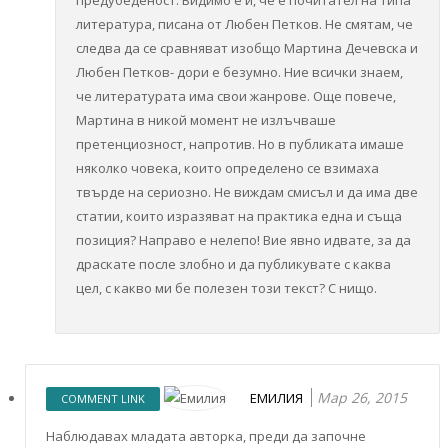
предубеденост. Видимо е и, че е почитател на типа
литература, писана от Любен Петков. Не смятам, че
следва да се сравняват изобщо Мартина Дечевска и
Любен Петков- дори е безумно. Ние всички знаем,
че литературата има свои жанрове. Още повече,
Мартина в никой момент не излъчваше
претенциозност, напротив. Но в публиката имаше
няколко човека, които определено се взимаха
твърде на сериозно. Не виждам смисъл и да има две
статии, които изразяват на практика една и съща
позиция? Направо е нелепо! Вие явно идвате, за да
драскате после злобно и да публикувате с каква
цел, с какво ми бе полезен този текст? С нищо.
Мар 26, 2015
ЕМИЛИЯ
COMMENT LINK
Наблюдавах младата авторка, преди да започне