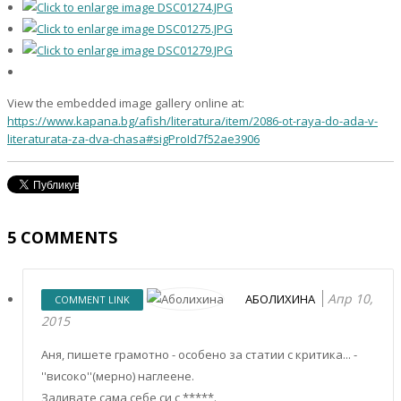
View the embedded image gallery online at:
https://www.kapana.bg/afish/literatura/item/2086-ot-raya-do-ada-v-
literaturata-za-dva-chasa#sigProId7f52ae3906
5
COMMENTS
Апр 10,
АБОЛИХИНА
COMMENT LINK
2015
Аня, пишете грамотно - особено за статии с критика... -
''високо''(мерно) наглеене.
Заливате сама себе си с *****.