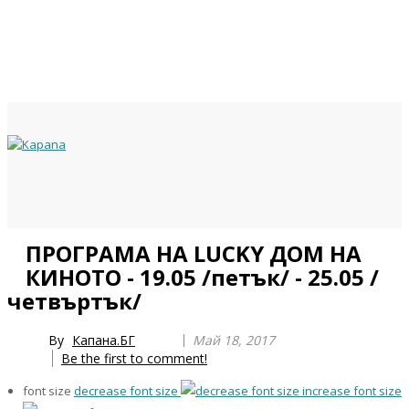
Previous
Previous
Next
Next
ПРОГРАМА НА LUCKY ДОМ НА
Year
Month
Year
Month
КИНОТО - 19.05 /петък/ - 25.05 /
четвъртък/
By
Капана.БГ
Май 18, 2017
Be the first to comment!
font size
decrease font size
increase font size