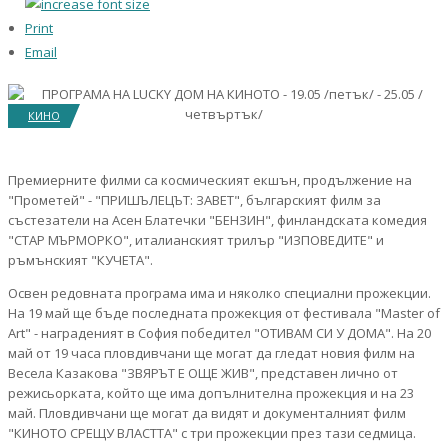
Print
Email
КИНО
Премиерните филми са космическият екшън, продължение на
"Прометей" - "ПРИШЪЛЕЦЪТ: ЗАВЕТ", българският филм за
състезатели на Асен Блатечки "БЕНЗИН", финландската комедия
"СТАР МЪРМОРКО", италианският трилър "ИЗПОВЕДИТЕ" и
ръмънският "КУЧЕТА".
Освен редовната програма има и няколко специални прожекции.
На 19 май ще бъде последната прожекция от фестивала "Master of
Art" - награденият в София победител "ОТИВАМ СИ У ДОМА". На 20
май от 19 часа пловдивчани ще могат да гледат новия филм на
Весела Казакова "ЗВЯРЪТ Е ОЩЕ ЖИВ", представен лично от
режисьорката, който ще има допълнителна прожекция и на 23
май. Пловдивчани ще могат да видят и документалният филм
"КИНОТО СРЕЩУ ВЛАСТТА" с три прожекции през тази седмица.