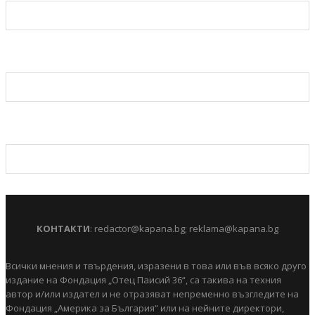
КОНТАКТИ
:
redactor@kapana.bg
;
reklama@kapana.bg
Всички мнения и твърдения, изразени в това или във всяко друго
издание на Фондация „Отец Паисий 36“, са такива на техния
автор и/или издател и не отразяват непременно възгледите на
Фондация „Америка за България“ или на нейните директори,