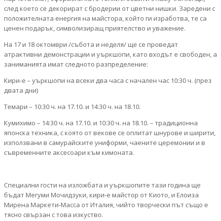
след което се декорират с бродерии от цветни нишки. Заредени с
положителната енергия на майстора, който ги изработва, те са
ценен подарък, символизиращ приятелство и уважение.
На 17 и 18 октомври /събота и неделя/ ще се проведат
атрактивни демонстрации и уъркшопи, като входът е свободен, а
заниманията имат следното разпределение:
Кири-е – уъркшопи на всеки два часа с начален час 10:30 ч. (през
двата дни)
Темари – 10:30 ч. на 17.10. и 14:30 ч. на 18.10.
Кумихимо – 14:30 ч. на 17.10. и 10:30 ч. на 18.10. – традиционна
японска техника, с която от векове се оплитат шнурове и ширити,
използвани в самурайските униформи, чаените церемонии и в
съвременните аксесоари към кимоната.
Специални гости на изложбата и уъркшопите тази година ще
бъдат Мегуми Мочидзуки, кири-е майстор от Киото, и Елоиза
Мирена Маркети-Масса от Италия, чийто творчески път също е
тясно свързан с това изкуство.