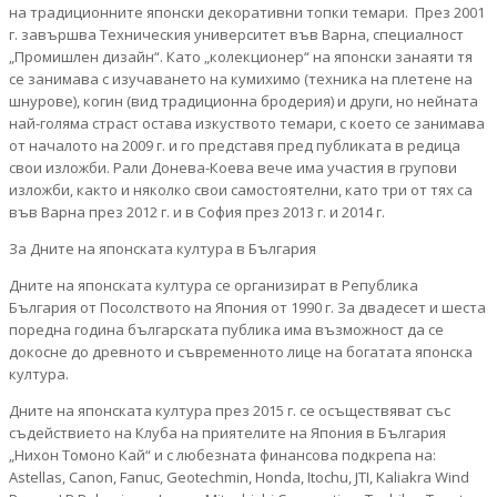
на традиционните японски декоративни топки темари. През 2001
г. завършва Техническия университет във Варна, специалност
„Промишлен дизайн“. Като „колекционер“ на японски занаяти тя
се занимава с изучаването на кумихимо (техника на плетене на
шнурове), когин (вид традиционна бродерия) и други, но нейната
най-голяма страст остава изкуството темари, с което се занимава
от началото на 2009 г. и го представя пред публиката в редица
свои изложби. Рали Донева-Коева вече има участия в групови
изложби, както и няколко свои самостоятелни, като три от тях са
във Варна през 2012 г. и в София през 2013 г. и 2014 г.
За Дните на японската култура в България
Дните на японската култура се организират в Република
България от Посолството на Япония от 1990 г. За двадесет и шеста
поредна година българската публика има възможност да се
докосне до древното и съвременното лице на богатата японска
култура.
Дните на японската култура през 2015 г. се осъществяват със
съдействието на Клуба на приятелите на Япония в България
„Нихон Томоно Кай“ и с любезната финансова подкрепа на:
Astellas, Canon, Fanuc, Geotechmin, Honda, Itochu, JTI, Kaliakra Wind