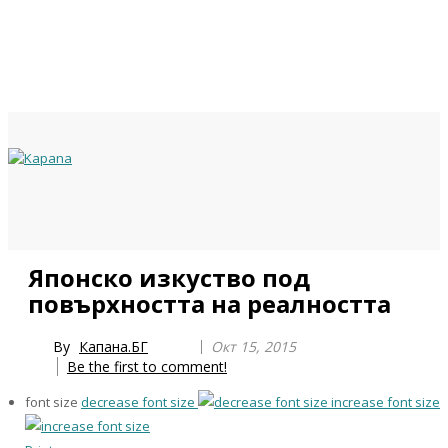
Previous
Previous
Next
Next
Японско изкуство под
Year
Month
Year
Month
повърхността на реалността
By
Капана.БГ
Окт 15, 2015
Be the first to comment!
font size
decrease font size
increase font size