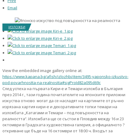
Print
Email
ИЗЛОЖБИ
View the embedded image gallery online at:
https://www.kapana.bg/afish/izlozhbi/item/3495-yaponsko-izkustvo-
pod-povarhnostta-na-realnostta#sigProId82a095d69c
След успеха на първата Кири-е и Темари изложба в България
през 2014 г., тази година почитателите на японските приложни
изкуства отново могат да се насладят на картините от ръчно
изрязана хартия кири-е и декоративните топки темари на
изложбата „Катагами и Темари – под повърхността на
реалността“. Изложбата ще се състои в Пловдив между 16 и 23
октомври в Градската художествена галерия, а официалното ?
откриване ще бъде на 16 октомври от 18:00 ч. Входът за