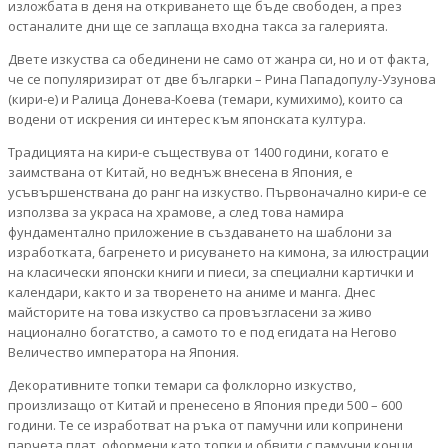
изложбата в деня на откриването ще бъде свободен, а през
останалите дни ще се заплаща входна такса за галерията.
Двете изкуства са обединени не само от жанра си, но и от факта,
че се популяризират от две българки – Рина Пападопулу-Узунова
(кири-е) и Ралица Донева-Коева (темари, кумихимо), които са
водени от искрения си интерес към японската култура.
Традицията на кири-е съществува от 1400 години, когато е
заимствана от Китай, но веднъж внесена в Япония, е
усъвършенствана до ранг на изкуство. Първоначално кири-е се
използва за украса на храмове, а след това намира
фундаментално приложение в създаването на шаблони за
изработката, багренето и рисуването на кимона, за илюстрации
на класически японски книги и пиеси, за специални картички и
календари, както и за творенето на аниме и манга. Днес
майсторите на това изкуство са провъзгласени за живо
национално богатство, а самото то е под егидата на Негово
Величество императора на Япония.
Декоративните топки темари са фолклорно изкуство,
произлизащо от Китай и пренесено в Япония преди 500 – 600
години. Те се изработват на ръка от памучни или копринени
парчета плат, оформени като топки и обвити с памучни конци,