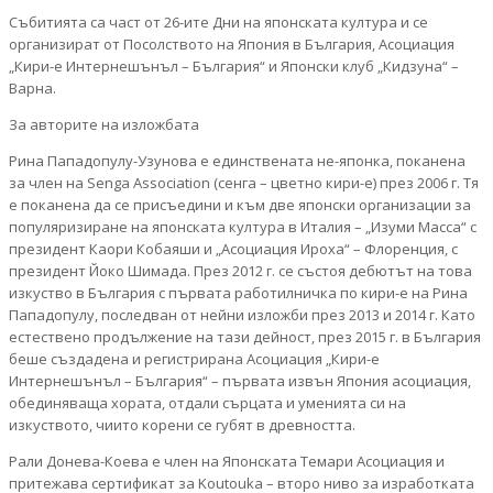
Събитията са част от 26-ите Дни на японската култура и се
организират от Посолството на Япония в България, Асоциация
„Кири-е Интернешънъл – България“ и Японски клуб „Кидзуна“ –
Варна.
За авторите на изложбата
Рина Пападопулу-Узунова е единствената не-японка, поканена
за член на Senga Association (сенга – цветно кири-е) през 2006 г. Тя
е поканена да се присъедини и към две японски организации за
популяризиране на японската култура в Италия – „Изуми Масса“ с
президент Каори Кобаяши и „Асоциация Ироха“ – Флоренция, с
президент Йоко Шимада. През 2012 г. се състоя дебютът на това
изкуство в България с първата работилничка по кири-е на Рина
Пападопулу, последван от нейни изложби през 2013 и 2014 г. Като
естествено продължение на тази дейност, през 2015 г. в България
беше създадена и регистрирана Асоциация „Кири-е
Интернешънъл – България“ – първата извън Япония асоциация,
обединяваща хората, отдали сърцата и уменията си на
изкуството, чиито корени се губят в древността.
Рали Донева-Коева е член на Японската Темари Асоциация и
притежава сертификат за Koutouka – второ ниво за изработката