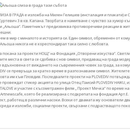
ИЗА В ГРАДА e изложба на Милен Гелишев (инсталация и плакати) и С
. Куртевич 3 в кв. Капана. Творбата е намигване с чувство за хумор к
и „Альоша“. Паметникът предизвиква противоречиви реакции в жител
пешни.
 в мир с миналото и историята си. Един символ, обременен от кому
льоша никога не е кореспондирал така силно с любовта.
а покана за проекти НОЩ“ на Фондация „Отворени изкуства“. Светл
ите места в света се сдобива с нов символ, придаващ на града моде
е вдъхновена от виждането на съвременния човек за града, за ком
DIV се превръща за кратко време в разпознаваем символ. Жителите 
овта им към Пловдив. Последвалите проекти на PLOVEDIV потвържд
е провеждат стикер акцията по улица Отец Паисий PLOVEDIV HAIKU, и
INSTALOVE и участие с късометражен филм „ Проект Мечка“ по време н
в Artnewscafe, която бе реализирана с подкрепата на фондация Арт.Е.
кт, работещ в различни насоки. Всеки от двамата му основатели дв
 среда и изложби, социални проекти, свързани с подрастващото пок