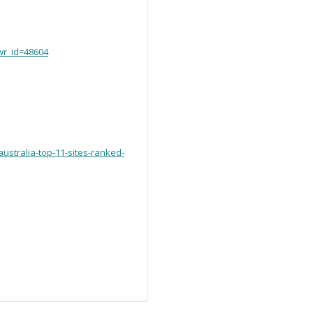
wr_id=48604
ustralia-top-11-sites-ranked-