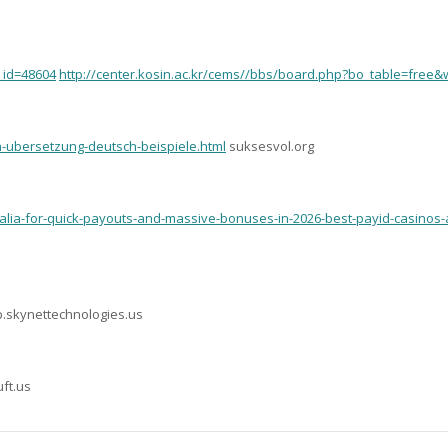
_id=48604
http://center.kosin.ac.kr/cems//bbs/board.php?bo_table=free&
h-ubersetzung-deutsch-beispiele.html
suksesvol.org
tralia-for-quick-payouts-and-massive-bonuses-in-2026-best-payid-casinos-a
.skynettechnologies.us
ft.us