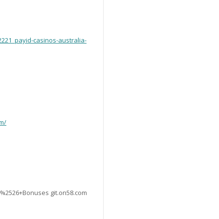
2221_payid-casinos-australia-
om/
+%2526+Bonuses git.on58.com