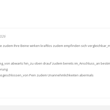
026
dem Ihre Beine wirken kraftlos zudem empfinden sich vergleichbar_mit
 weg_von abwarts hin_zu oben drauf zudem bereits im_Anschluss_an besti
erung
ausgeschlossen_von Pein zudem Unannehmlichkeiten abermals