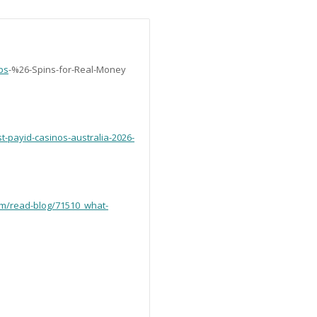
ps
-%26-Spins-for-Real-Money
t-payid-casinos-australia-2026-
om/read-blog/71510_what-