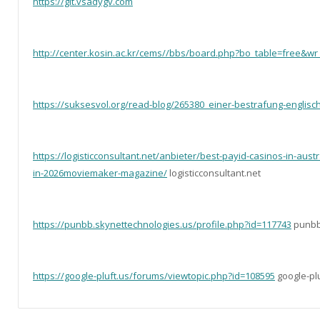
https://git.vsadygv.com
http://center.kosin.ac.kr/cems//bbs/board.php?bo_table=free&wr
https://suksesvol.org/read-blog/265380_einer-bestrafung-englisc
https://logisticconsultant.net/anbieter/best-payid-casinos-in-aus
in-2026moviemaker-magazine/
logisticconsultant.net
https://punbb.skynettechnologies.us/profile.php?id=117743
punbb
https://google-pluft.us/forums/viewtopic.php?id=108595
google-plu