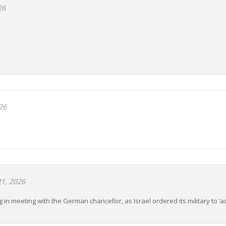
26
26
1, 2026
in meeting with the German chancellor, as Israel ordered its military to ‘