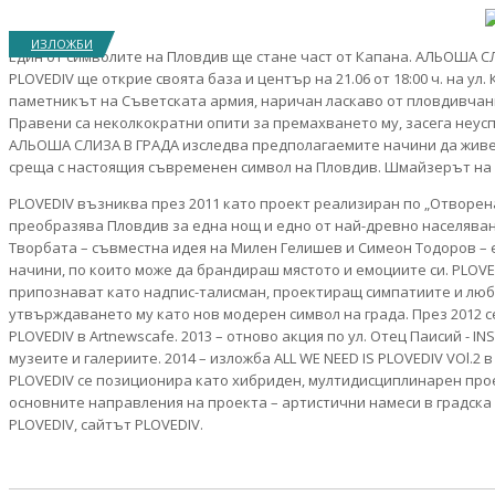
ИЗЛОЖБИ
Един от символите на Пловдив ще стане част от Капана. АЛЬОША СЛ
PLOVEDIV ще открие своята база и център на 21.06 от 18:00 ч. на ул
паметникът на Съветската армия, наричан ласкаво от пловдивчан
Правени са неколкократни опити за премахването му, засега неус
АЛЬОША СЛИЗА В ГРАДА изследва предполагаемите начини да живеем
среща с настоящия съвременен символ на Пловдив. Шмайзерът на А
PLOVEDIV възниква през 2011 като проект реализиран по „Отворен
преобразява Пловдив за една нощ и едно от най-древно населяван
Творбата – съвместна идея на Милен Гелишев и Симеон Тодоров – 
начини, по които може да брандираш мястото и емоциите си. PLOVE
припознават като надпис-талисман, проектиращ симпатиите и люб
утвърждаването му като нов модерен символ на града. През 2012 с
PLOVEDIV в Artnewscafe. 2013 – отново акция по ул. Отец Паисий - 
музеите и галериите. 2014 – изложба ALL WE NEED IS PLOVEDIV VOl.2 
PLOVEDIV се позиционира като хибриден, мултидисциплинарен прое
основните направления на проекта – артистични намеси в градска
PLOVEDIV, сайтът PLOVEDIV.