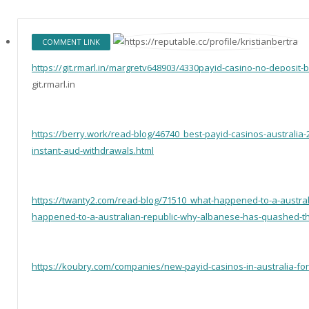
COMMENT LINK
https://git.rmarl.in/margretv648903/4330payid-casino-no-deposit
git.rmarl.in
https://berry.work/read-blog/46740_best-payid-casinos-australia-
instant-aud-withdrawals.html
https://twanty2.com/read-blog/71510_what-happened-to-a-austra
happened-to-a-australian-republic-why-albanese-has-quashed-th
https://koubry.com/companies/new-payid-casinos-in-australia-fo