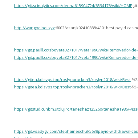
https://git.scinalytics.com/deena615904724/6594176/wiki/HOME
git
http://wangbeibei.xyz
:6002/asanjk02410888/4301best-payid-casino
https://git.paulll.cc/sbqveta3271017/veta1990/wiki/Removedor-de
https://git.paulll.cc/sbqveta3271017/veta1990/wiki/Removedor-de
https://gitea.kdlsvps.top/roslynbracken3/roslyn2018/wiki/Best
-%2
https://gitea.kdlsvps.top/roslynbracken3/roslyn2018/wiki/Best
-$5
https://gitstud.cunbm.utcluj.ro/taneshaz125260/tanesha1986/-/is
https://git.vsadygv.com/stephaineschul/5638payid-withdrawal-casi