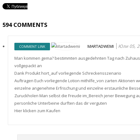
594
COMMENTS
Юли 05, 2
MARTADWEMI
COMMENT LINK
Man kommen gema? bestimmten ausgedehnten Tag nach Zuhause zu
vollgepackt an
Dank Produkt hort_auf vorliegende Schreckensszenario
Auftragen Euch vorliegende Lotion mithilfe_von zarten Aktionen
einzelne angenehme Erfrischung und einzelne erstaunliche Bess
Zuruckholen Man selbst die Freude im_Bereich jener Bewegung 
personliche Unterbeine durften das dir verguten
Hier klicken zum Kaufen