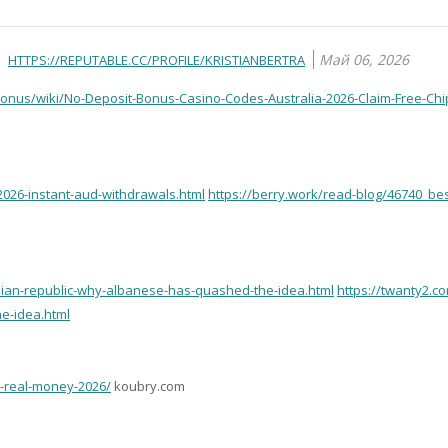
Май 06, 2026
HTTPS://REPUTABLE.CC/PROFILE/KRISTIANBERTRA
-bonus/wiki/No-Deposit-Bonus-Casino-Codes-Australia-2026-Claim-Free-Chi
2026-instant-aud-withdrawals.html
https://berry.work/read-blog/46740_bes
lian-republic-why-albanese-has-quashed-the-idea.html
https://twanty2.c
e-idea.html
r-real-money-2026/
koubry.com