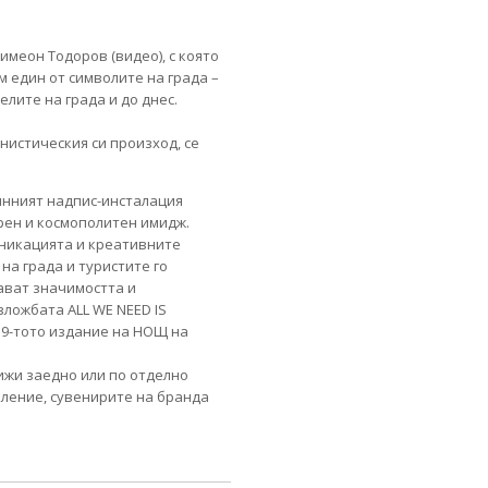
имеон Тодоров (видео), с която
ъм един от символите на града –
ите на града и до днес.
нистическия си произход, се
инният надпис-инсталация
рен и космополитен имидж.
уникацията и креативните
на града и туристите го
ават значимостта и
зложбата ALL WE NEED IS
а 9-тото издание на НОЩ на
ижи заедно или по отделно
оление, сувенирите на бранда