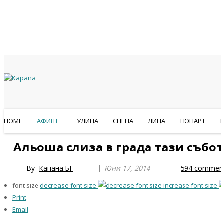
HOME
АФИШ
УЛИЦА
СЦЕНА
ЛИЦА
ПОПАРТ
Previous
Previous
Next
Next
Альоша слиза в града тази събо
Year
Month
Year
Month
By
Капана.БГ
Юни 17, 2014
594
commen
font size
decrease font size
increase font size
Print
Email