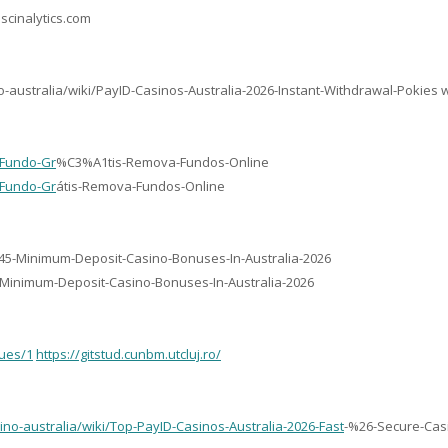
.scinalytics.com
-australia/wiki/PayID-Casinos-Australia-2026-Instant-Withdrawal-Pokies 
-Fundo-Gr
%C3%A1tis-Remova-Fundos-Online
-Fundo-Gr
átis-Remova-Fundos-Online
45-Minimum-Deposit-Casino-Bonuses-In-Australia-2026
-Minimum-Deposit-Casino-Bonuses-In-Australia-2026
sues/1
https://gitstud.cunbm.utcluj.ro/
no-australia/wiki/Top-PayID-Casinos-Australia-2026-Fast
-%26-Secure-Cas