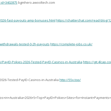
_id=3402875
bgmhero.awooltech.com
a-2026-fast-payouts-amp-bonuses.html
https://chatterchat.com/read-blog/1
-withdrawals-tested-0-2h-payouts
https://complete-jobs.co.uk/
ki/PayID-Pokies-2026-Tested-PayID-Casinos-in-Australia
https://git.4lcap.c
-2026-Tested-PayID-Casinos-in-Australia
http://55x.top/
os+in+Australia+2026+5+Top+PayID+Pokies+Sites+for+Instant+Payments