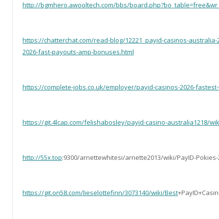
http://bgmhero.awooltech.com/bbs/board.php?bo_table=free&wr
https://chatterchat.com/read-blog/12221_payid-casinos-australi
2026-fast-payouts-amp-bonuses.html
https://complete-jobs.co.uk/employer/payid-casinos-2026-fastest
https://git.4lcap.com/felishabosley/payid-casino-australia1218/wi
http://55x.top
:9300/arnettewhitesi/arnette2013/wiki/PayID-Pokies
https://git.on58.com/lieselottefinn/3073140/wiki/Best
+PayID+Casin