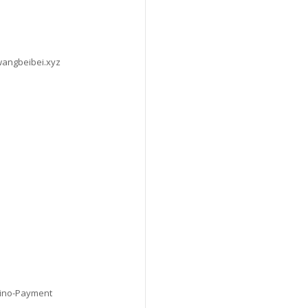
wangbeibei.xyz
ino-Payment