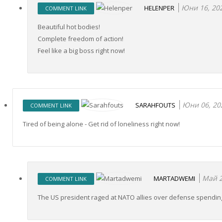
Юни 16, 20
HELENPER
COMMENT LINK
Beautiful hot bodies!
Complete freedom of action!
Feel like a big boss right now!
Юни 06, 20
SARAHFOUTS
COMMENT LINK
Tired of being alone - Get rid of loneliness right now!
Май 2
MARTADWEMI
COMMENT LINK
The US president raged at NATO allies over defense spending 