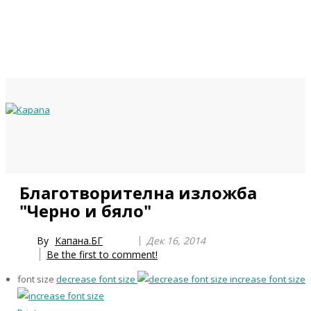
Previous
Previous
Next
Next
Благотворителна изложба
Year
Month
Year
Month
"Черно и бяло"
By
Капана.БГ
Дек 16, 2014
Be the first to comment!
font size
decrease font size
increase font size