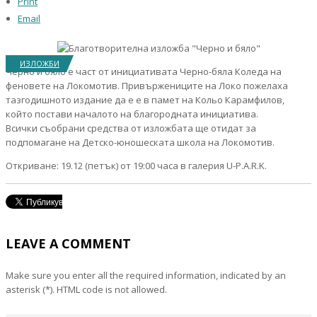
Print
Email
ИЗЛОЖБИ
Черно и бяло е част от инициативата Черно-бяла Коледа на
феновете на Локомотив. Привържениците на Локо пожелаха
тазгодишното издание да е е в памет на Кольо Карамфилов,
който постави началото на благородната инициатива.
Всички съобрани средства от изложбата ще отидат за
подпомагане на Детско-юношеската школа на Локомотив.
Откриване: 19.12 (петък) от 19:00 часа в галерия U-P.A.R.K.
LEAVE A COMMENT
Make sure you enter all the required information, indicated by an
asterisk (*). HTML code is not allowed.