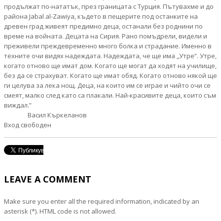
продължат по-нататък, през границата с Турция. Пътувахме и до
района Jabal al-Zawiya, където в пещерите под останките на
древен град живеят предимно деца, останали без роднини по
време на войната. Децата на Сирия. Рано помъдрели, видели и
преживели преждевременно много болка и страдание. Именно в
техните очи видях надеждата. Надеждата, че ще има „Утре“. Утре,
когато отново ще имат дом. Когато ще могат да ходят на училище,
без да се страхуват. Когато ще имат обяд. Когато отново някой ще
ги целува за лека нощ. Деца, на които им се играе и чийто очи се
смеят, малко след като са плакали. Най-красивите деца, които съм
виждал.”
Васил Къркеланов
Вход свободен
LEAVE A COMMENT
Make sure you enter all the required information, indicated by an
asterisk (*). HTML code is not allowed.