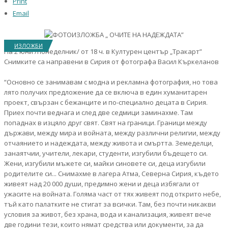
Print
Email
ИЗЛОЖБИ
На 2 юни /понеделник/ от 18 ч. в Културен център „Тракарт”
Снимките са направени в Сирия от фотографа Васил Къркеланов
“Основно се занимавам с модна и рекламна фотография, но това
лято получих предложение да се включа в един хуманитарен
проект, свързан с бежанците и по-специално децата в Сирия.
Приех почти веднага и след две седмици заминахме. Там
попаднах в изцяло друг свят. Свят на граници. Граници между
държави, между мира и войната, между различни религии, между
отчаянието и надеждата, между живота и смъртта. Земеделци,
занаятчии, учители, лекари, студенти, изгубили бъдещето си.
Жени, изгубили мъжете си, майки синовете си, деца изгубили
родителите си... Снимахме в лагера Атма, Северна Сирия, където
живеят над 20 000 души, предимно жени и деца избягали от
ужасите на войната. Голяма част от тях живеят под открито небе,
тъй като палатките не стигат за всички. Там, без почти никакви
условия за живот, без храна, вода и канализация, живеят вече
две години тези, които нямат средства или документи, за да