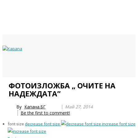
Previous
Previous
Next
Next
ФОТОИЗЛОЖБА „ ОЧИТЕ НА
Year
Month
Year
Month
НАДЕЖДАТА”
By
Капана.БГ
Май 27, 2014
Be the first to comment!
font size
decrease font size
increase font size