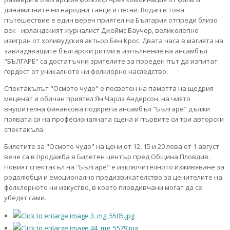
динамичните ни народни танци и песни. Водач в това
пътешествие е един верен приятел на България отпреди близо
век - ирландският журналист Джеймс Баучер, великолепно
изигран от холивудския актьор Бен Крос. Двата часа в магията на
завладяващите български ритми в изпълнение на ансамбъл
"БЪЛГАРЕ" са достатъчни зрителите за пореден път да изпитат
гордост от уникалното ни фолклорно наследство.
Спектакълът "Осмото чудо" е посветен на паметта на щедрия
меценат и обичан приятел Ян Чарлз Андерсон, на чиято
внушителна финансова подкрепа ансамбъл "Българе" дължи
появата си на професионалната сцена и първите си три авторски
спектакъла.
Билетите за "Осмото чудо" на цени от 12, 15 и 20 лева от 1 август
вече са в продажба в Билетен център пред Община Пловдив.
Новият спектакъл на "Българе" е изключителното изживяване за
родолюбци и емоционално предизвикателство за ценителите на
фолклорното ни изкуство, в което пловдивчани могат да се
убедят сами.