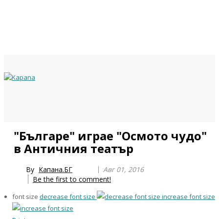
Previous
Previous
Next
Next
"Българе" играе "Осмото чудо"
Year
Month
Year
Month
в Античния театър
By
Капана.БГ
Авг 01, 2016
Be the first to comment!
font size
decrease font size
increase font size