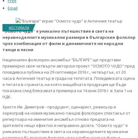
Print
Email
ФЕСТИВАЛИ
"Осмото чудо" е уникално пътешествие в света на
неравноделните музикални размери в българския фолклор
чрез комбинация от филм и динамичните ни народни
танци и песни
Национален фолклорен ансамбъл "БЪЛГАРЕ" ще представи
премиерно своя четвърти авторски проект "ОСМОТО ЧУДО" пред
пловдивска публика на 29 септември 2016 г., четвъртък, от 20
часа в Античния театър в града на тепетата. Пловдивската сцена
е петата в страната, на която мащабната продукция ще бъде
показана след бляскавата премиера на 14 юни 2016 г. в Зала 1 на
НДК.
Христо Ив. Димитров - продуцент, сценарист, режисьор и
хореограф на новия музикално-танцов фолклорен спектакъл от
репертоара на именития ансамбъл отново предлага на
зрителите нещо ефектно и неправено досега. "Осмото чудо" е
уникално пътешествие в света на неравноделните музикални
размери в българския фолклор чрез комбинация от филм и