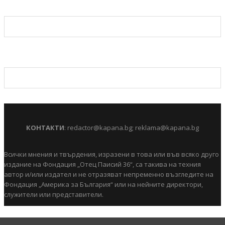
КОНТАКТИ
:
redactor@kapana.bg
;
reklama@kapana.bg
Всички мнения и твърдения, изразени в това или във всяко друго
издание на Фондация „Отец Паисий 36“, са такива на техния
автор и/или издател и не отразяват непременно възгледите на
Фондация „Америка за България“ или на нейните директори,
служители или представители.