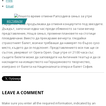
Print
Email
ФЕСТИВАЛИ
Сърдитият юни продължава да отменя концертите под звездите.
Дъждът, започнал едва час преди обявеното за тази вечер
представление, Нощ в синьо, промени плановете на стотици
пловдивчани. Вместо да прекараме вечерта. гледайки
страхотният балет, всички трябваше да намерят по-бързо сухо
място, където да се подслонят. Представлението все пак ще се
състои, уверяват от Opera Open. Още утре от 21:00 часа със
същите билети може да заповядате на Античния театър и да се
насладите на изяществото на Гершуиновото творчество,
изиграно от балета на Националната опера и балет София.
LEAVE A COMMENT
Make sure you enter all the required information, indicated by an