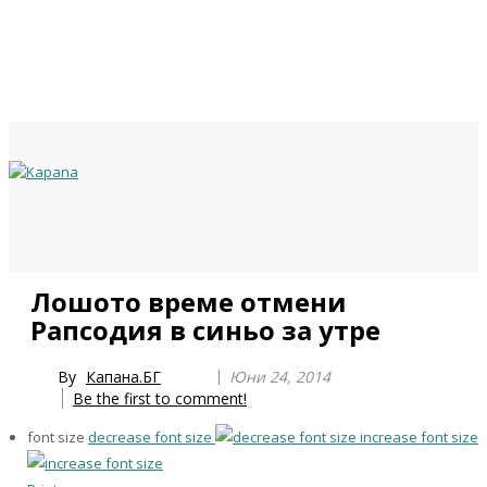
Previous
Previous
Next
Next
Лошото време отмени
Year
Month
Year
Month
Рапсодия в синьо за утре
By
Капана.БГ
Юни 24, 2014
Be the first to comment!
font size
decrease font size
increase font size