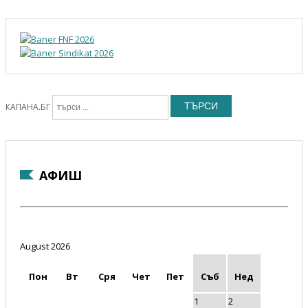
ТЪРСИ
КАПАНА.БГ
АФИШ
August 2026
Пон
Вт
Сря
Чет
Пет
Съб
Нед
1
2