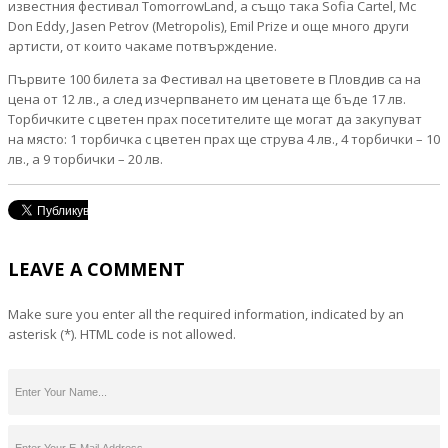
известния фестивал TomorrowLand, а също така Sofia Cartel, Mc
Don Eddy, Jasen Petrov (Metropolis), Emil Prize и още много други
артисти, от които чакаме потвърждение.
Първите 100 билета за Фестивал на цветовете в Пловдив са на
цена от 12 лв., а след изчерпването им цената ще бъде 17 лв.
Торбичките с цветен прах посетителите ще могат да закупуват
на място: 1 торбичка с цветен прах ще струва 4 лв., 4 торбички – 10
лв., а 9 торбички – 20 лв.
LEAVE A COMMENT
Make sure you enter all the required information, indicated by an
asterisk (*). HTML code is not allowed.