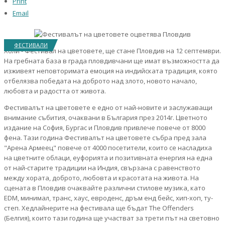
Print
Email
ФЕСТИВАЛИ
Холи - Фестивал на цветовете, ще стане Пловдив на 12 септември.
На гребната база в града пловдивчани ще имат възможността да
изживеят неповторимата емоция на индийската традиция, която
отбелязва победата на доброто над злото, новото начало,
любовта и радостта от живота.
Фестивалът на цветовете е едно от най-новите и заслужаващи
внимание събития, очаквани в България през 2014г. Цветното
издание на София, Бургас и Пловдив привлече повече от 8000
фена. Тази година Фестивалът на цветовете събра пред зала
"Арена Армеец" повече от 4000 посетители, които се насладиха
на цветните облаци, еуфорията и позитивната енергия на една
от най-старите традиции на Индия, свързана с равенството
между хората, доброто, любовта и красотата на живота. На
сцената в Пловдив очаквайте различни стилове музика, като
EDM, минимал, транс, хаус, евроденс, дръм енд бейс, хип-хоп, ту-
степ. Хедлайнерите на фестивала ще бъдат The Offenders
(Белгия), които тази година ще участват за трети път на световно