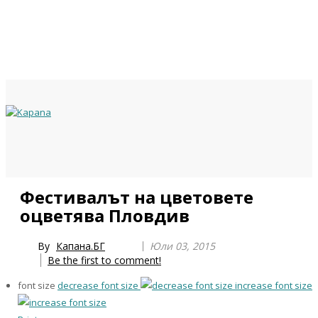
Previous
Previous
Next
Next
Фестивалът на цветовете
Year
Month
Year
Month
оцветява Пловдив
By
Капана.БГ
Юли 03, 2015
Be the first to comment!
font size
decrease font size
increase font size