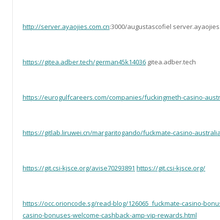
http://server.ayaojies.com.cn
:3000/augustascofiel server.ayaojie
https://gitea.adber.tech/german45k14036
gitea.adber.tech
https://eurogulfcareers.com/companies/fuckingmeth-casino-austr
https://gitlab.liruwei.cn/margaritogando/fuckmate-casino-austral
https://git.csi-kjsce.org/avise70293891
https://git.csi-kjsce.org/
https://occ.orioncode.sg/read-blog/126065_fuckmate-casino-bo
casino-bonuses-welcome-cashback-amp-vip-rewards.html