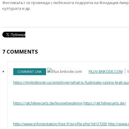
Фестивалът се провежда с любезната подкрепа на Фондация Амери
културата и др.
7
COMMENTS
М
FILUV.BNKODE.COM
COMMENT LINK
https://mobidesign.us/employer/what-is-fuckmate-casino-legit-au
https://git.hilmerarts.de/leonieheidenre
https://git.hilmerarts.de/
http://www.inforientation.free.fr/profile.php?id=27265
http://www.i