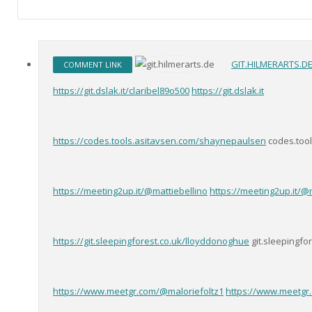
GIT.HILMERARTS.D
COMMENT LINK
https://git.dslak.it/claribel89o500
https://git.dslak.it
https://codes.tools.asitavsen.com/shaynepaulsen
codes.tool
https://meeting2up.it/@mattiebellino
https://meeting2up.it/@
https://git.sleepingforest.co.uk/lloyddonoghue
git.sleepingfor
https://www.meetgr.com/@maloriefoltz1
https://www.meetgr