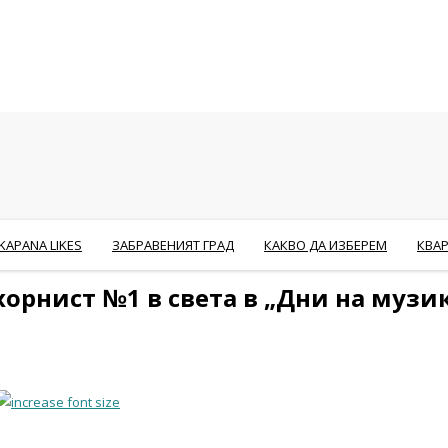
KAPANA LIKES
ЗАБРАВЕНИЯТ ГРАД
КАКВО ДА ИЗБЕРЕМ
КВА
орнист №1 в света в „Дни на музик