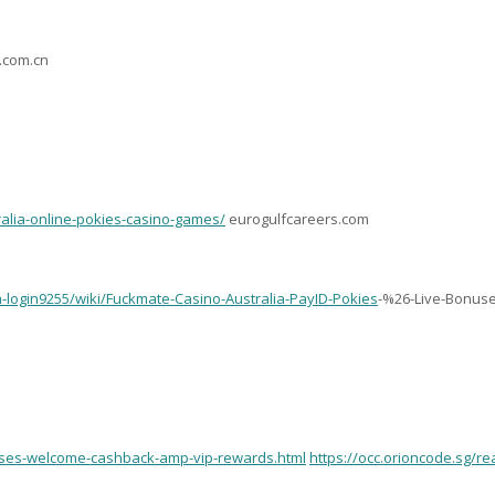
s.com.cn
alia-online-pokies-casino-games/
eurogulfcareers.com
ia-login9255/wiki/Fuckmate-Casino-Australia-PayID-Pokies
-%26-Live-Bonus
nuses-welcome-cashback-amp-vip-rewards.html
https://occ.orioncode.sg/r