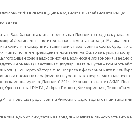
ка класа
ата в Балабановата къща“ превръщат Пловдив в град на музика от н
 октомври) фестивалът – носител на престижната награда „Музикален п
ити солисти и камерни изпълнители от световните сцени. Сред тях 
, чийто почетен президент е носителят на Оскар за музика, прочу
 дългогодишен соло валдхорнист на Берлинска филхармония, заедно 
дутиу (Германия); Блестящият цигулар Светлин Русев – концертмай
ршковиц; Концертмайсторът на Операта и филхармонията в Хамбург
нистка Василена Серафимова (лауреат на конкурса ARD в Мюнхен) в
с за камерна музика „Пловдив“ 2014 – Клавирен квартет AKME (Полша
; Оркестър на НУМТИ „Добрин Петков“; Филхармония „Пионер“ и мно
ЕРТ отново ще представи на Римския стадион едни от най-талантли
ва още едно от бижутата на Пловдив – Малката Раннохристиянска Б