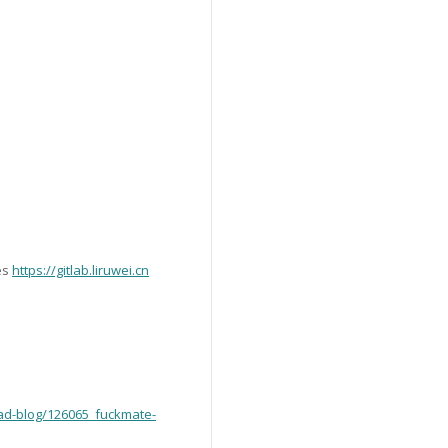
es
https://gitlab.liruwei.cn
ead-blog/126065_fuckmate-