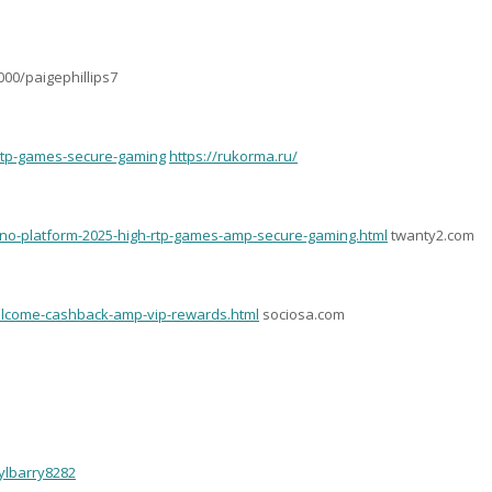
000/paigephillips7
h-rtp-games-secure-gaming
https://rukorma.ru/
sino-platform-2025-high-rtp-games-amp-secure-gaming.html
twanty2.com
elcome-cashback-amp-vip-rewards.html
sociosa.com
rylbarry8282