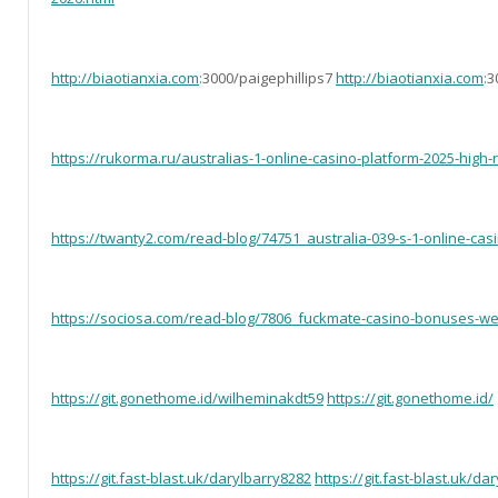
http://biaotianxia.com
:3000/paigephillips7
http://biaotianxia.com
:3
https://rukorma.ru/australias-1-online-casino-platform-2025-hig
https://twanty2.com/read-blog/74751_australia-039-s-1-online-ca
https://sociosa.com/read-blog/7806_fuckmate-casino-bonuses-w
https://git.gonethome.id/wilheminakdt59
https://git.gonethome.id/
https://git.fast-blast.uk/darylbarry8282
https://git.fast-blast.uk/da