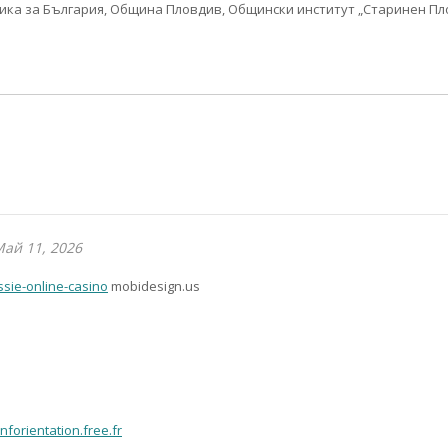
ка за България, Община Пловдив, Общински институт „Старинен Пл
ай 11, 2026
ssie-online-casino
mobidesign.us
nforientation.free.fr