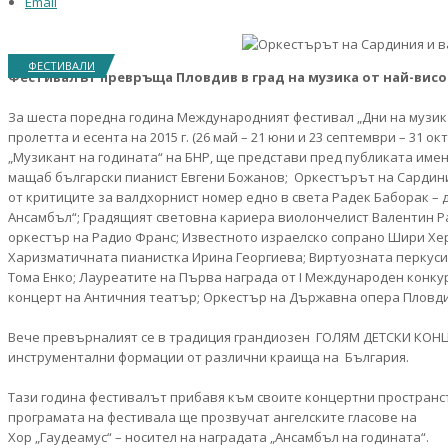
Email
ФЕСТИВАЛИ
Фестивалът превръща Пловдив в град на музика от най-висо
За шеста поредна година Международният фестивал „Дни на музик
пролетта и есента на 2015 г. (26 май – 21 юни и 23 септември – 31
„Музикант на годината“ на БНР, ще представи пред публиката имен
мащаб български пианист Евгени Божанов; Оркестърът на Сардиния
от критиците за валдхорнист номер едно в света Радек Баборак –
Ансамбъл“; Градящият световна кариера виолончелист Валентин Ра
оркестър на Радио Франс; Известното израелско сопрано Шири Хе
Харизматичната пианистка Ирина Георгиева; Виртуозната перкусио
Тома Енко; Лауреатите на Първа награда от I Международен конкур
концерт на Античния театър; Оркестър на Държавна опера Пловдив
Вече превърналият се в традиция грандиозен ГОЛЯМ ДЕТСКИ КОНЦ
инструментални формации от различни краища на България.
Тази година фестивалът прибавя към своите концертни пространст
програмата на фестивала ще прозвучат ангелските гласове на
Хор „Гаудеамус“ – носител на наградата „Ансамбъл на годината“.