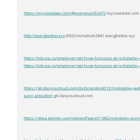
https://mycrewdate.com/@marvina2453472
mycrewdate.com
http://wangbeibei.xyz
:6002/mirtadods3841 wangbeibei.xyz
https://jobcop.ca/employer/get-huge-bonuses-at-rocketplay
https://jobcop.ca/employer/get-huge-bonuses-at-rocketplay
https://git.daoyoucloud.com/dozbranden6512/rocketplay-wel
easy-activation
git.daoyoucloud.com
https://gitea.gimmin.com/joliewolfgang1/1862rocketplay-promo