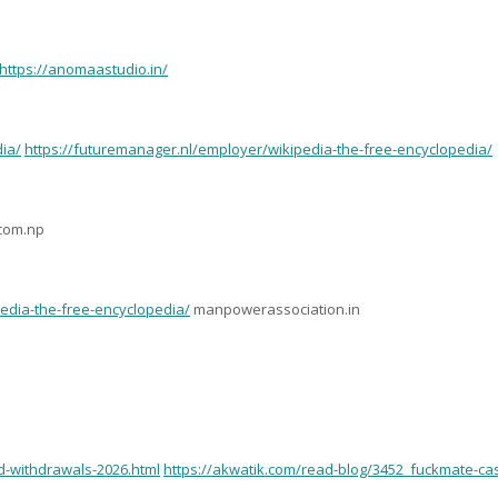
https://anomaastudio.in/
ia/
https://futuremanager.nl/employer/wikipedia-the-free-encyclopedia/
.com.np
edia-the-free-encyclopedia/
manpowerassociation.in
d-withdrawals-2026.html
https://akwatik.com/read-blog/3452_fuckmate-cas