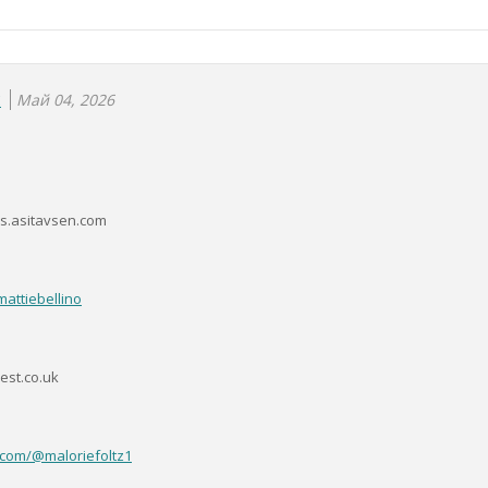
Май 04, 2026
E
s.asitavsen.com
mattiebellino
est.co.uk
.com/@maloriefoltz1