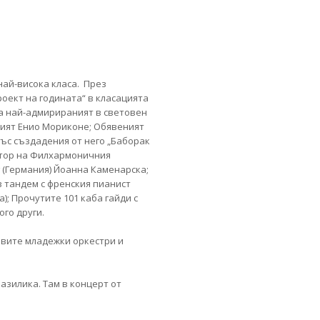
ай-висока класа. През
роект на годината“ в класацията
са най-адмирираният в световен
тият Енио Мориконе; Обявеният
със създадения от него „Баборак
стор на Филхармоничния
 (Германия) Йоанна Каменарска;
 тандем с френския пианист
); Прочутите 101 каба гайди с
го други.
вите младежки оркестри и
азилика. Там в концерт от