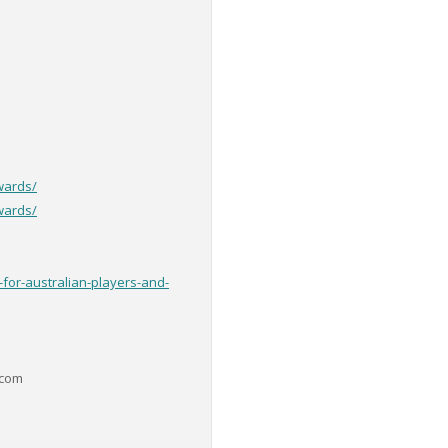
wards/
wards/
for-australian-players-and-
.com