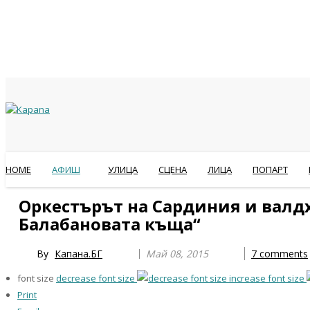
HOME
АФИШ
УЛИЦА
СЦЕНА
ЛИЦА
ПОПАРТ
Previous
Previous
Next
Next
Оркестърът на Сардиния и валдх
Year
Month
Year
Month
Балабановата къща“
By
Капана.БГ
Май 08, 2015
7
comments
font size
decrease font size
increase font size
Print