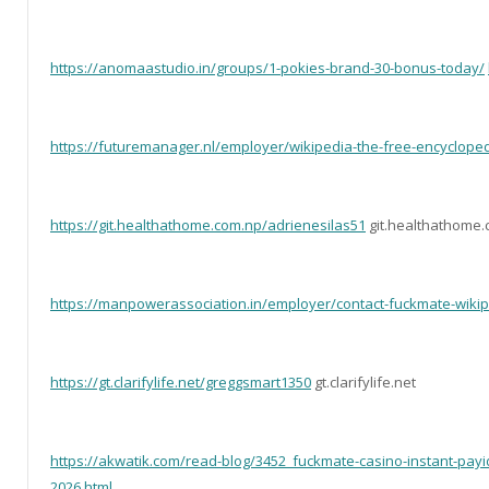
https://anomaastudio.in/groups/1-pokies-brand-30-bonus-today/
https://futuremanager.nl/employer/wikipedia-the-free-encycloped
https://git.healthathome.com.np/adrienesilas51
git.healthathome
https://manpowerassociation.in/employer/contact-fuckmate-wikip
https://gt.clarifylife.net/greggsmart1350
gt.clarifylife.net
https://akwatik.com/read-blog/3452_fuckmate-casino-instant-payi
2026.html