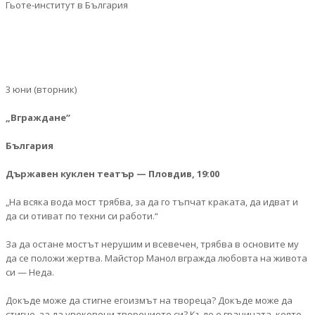
Гьоте-институт в България
3 юни (вторник)
„Вграждане“
България
Държавен куклен театър — Пловдив, 19:00
„На всяка вода мост трябва, за да го тъпчат краката, да идват и
да си отиват по техни си работи.“
За да остане мостът нерушим и всевечен, трябва в основите му
да се положи жертва. Майстор Манол вгражда любовта на живота
си — Неда.
Докъде може да стигне егоизмът на твореца? Докъде може да
стигне, за да увековечи творението си? Къде е границата, която