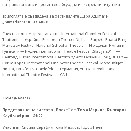
на гравитацията и достига до абсурдни и екстремни ситуации.
Трилогията е създадена за фестивалите „Clipa Aduma“ и
„Intimadance“ в Тел Авив.
Спектакълът е представян на International Chamber Festival
Teatronic — Украйна, European Theater Night — Загреб, Bharat Rang
Mahotsav Festival, National School of Theatre — Ню Делхи, Импал и
Гувахати — Индия, International Theatre Festival „Slavija 2014“ —
Белград, Busan International Performing Arts Festival (BIPAF), Busan —
Южна Корея, International One Actor Theatre Festival „MonoBaltija“—
Литва, Tanzfestival Bielefeld — Германия, Annual Revolutions
International Theatre Festival — САЩ.
1 юни (неделя)
Представяне на пиесата „Брехт” от Тома Марков, България
Клуб Фабрик – 21:00
Участват: Сибила Серафим,Тома Марков, Тодор Пеев