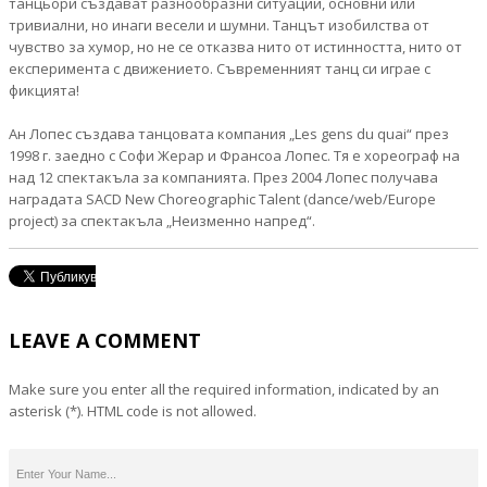
танцьори създават разнообразни ситуации, основни или
тривиални, но инаги весели и шумни. Танцът изобилства от
чувство за хумор, но не се отказва нито от истинността, нито от
експериментa с движението. Съвременният танц си играе с
фикцията!
Ан Лопес създава танцовата компания „Les gens du quai“ през
1998 г. заедно с Софи Жерар и Франсоа Лопес. Тя е хореограф на
над 12 спектакъла за компанията. През 2004 Лопес получава
наградата SACD New Choreographic Talent (dance/web/Europe
project) за спектакъла „Неизменно напред“.
LEAVE A COMMENT
Make sure you enter all the required information, indicated by an
asterisk (*). HTML code is not allowed.