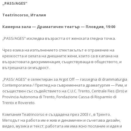
„PASS/AGES“
Teatrincorso, Италия
Камерна зала — Драматичен театър — Пловдив, 19:00
„PASS/AGES“ изследва възрастта от женската гледна точкa.
Чрез езика на изпълнението спектакълът е отражение на
крехкостта и силата на днешните жени, които са в капанa на
възрастовата дискриминация, съществуваща в обществото, и
вътрешната си мъдрост.
„PASS/ AGES“ е селектиран за Argot Off — rassegna di drammaturgia
Contemporanea / Преглед на съвременната драматургия — Рим, и
осъществен със съдействието на C.U.C. Trento, Centrale Fies (Dro) и
Provincia Autonoma di Trento, Fondazione Cassa di Risparmio di
Trento e Rovereto.
Компания Teatrincorso е създадена през 2003 г., в Тренто.
Методът на работа им е жив и динамичен и съчетава дизайн,
видео, музика и текст; работата им има ясно послание и идея и