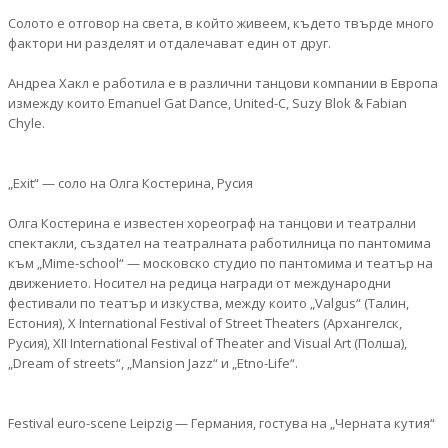
Солото е отговор на света, в който живеем, където твърде много
фактори ни разделят и отдалечават един от друг.
Андреа Хакл е работила е в различни танцови компании в Европа
измежду които Emanuel Gat Dance, United-C, Suzy Blok & Fabian
Chyle.
„Exit“ — соло на Олга Костерина, Русия
Олга Костерина е известен хореограф на танцови и театрални
спектакли, създател на театралната работилница по пантомима
към „Mime-school“ — московско студио по пантомима и театър на
движението. Носител на редица награди от международни
фестивали по театър и изкуства, между които „Valgus“ (Талин,
Естония), Х International Festival of Street Theaters (Архангелск,
Русия), XII International Festival of Theater and Visual Art (Полша),
„Dream of streets“, „Mansion Jazz“ и „Etno-Life“.
Festival euro-scene Leipzig — Германия, гостува на „Черната кутия“