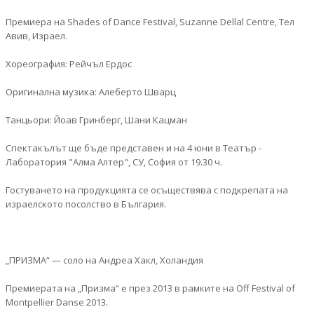
Премиера на Shades of Dance Festival, Suzanne Dellal Centre, Тел
Авив, Израел.
Хореография: Рейчъл Ердос
Оригинална музика: Алеберто Шварц
Tанцьори: Йоав Гринберг, Шани Кацман
Спектакълът ще бъде представен и на 4 юни в Театър -
Лаборатория "Алма Алтер", СУ, София от 19.30 ч.
Гостуването на продукцията се осъществява с подкрепата на
израелското посолство в България.
„ПРИЗМА“ — соло на Андреа Хакл, Холандия
Премиерата на „Призма“ е през 2013 в рамките на Off Festival of
Montpellier Danse 2013.