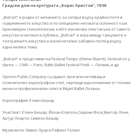
Градски дом на културата „Борис Христов“, 19:00
„Bob’art“ е роден от желанието за сатира върху крайностите в
съвременното изкуство и по-специално неговата склонност към
прекомерен психологизъм, който изключва спектакълa от самото
изкуство и неговата публика. „Bob’art“ е игра между танцовите и
театралните изкуства и изключително забавен поглед върху
една нелека тема.
„Bob’art“ е представян на Festival Temps d’Aimer Biarritz, Festival on y
danse — CWB — Paris, Baltic Ballet Festival Preili — Латвия, и др.
Opinion Public Company създават своя впечатляващ и
отличителен хореографски стил, черпещи вдъхновение от техния
личен и професионален опит в Béjart Ballet Лозана.
Хореография: Етиен Бешар
Участват: Етиен Бешар, Йохан Клапсон,Сидони Фосе,Виктор Лоне,
Артур Лоарти, Симеон Бешар
Музиканти: Ливио Луци и Рафаел Толанс