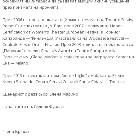
основният им интерес е да създават емоции и силни усещания
през призмата на иронията.
През 2006 г. с постановката си „Хамлет“ печелят на Theatre Festival
Rome. Със спектакъла „A_Part“ през 2007 г. получaват Honor
Certification от Women’s Theater European Festival в Торнио/
Хапаранда — Финландия. Участвали са на Drodesera Festival —
Centrale Fies di Dro — Италия. През 2008 година със спектакъла си
„Пинокио“ печелят Ribalta’s Award на Teatro Europa Aprilia.
Проектът им „Global Market“ е селектиран за наградата Kantor на
CRT — Milano.
През 2013 г. спектакълът им „Amare foglie“ е избран за Premio
Nuova Scena del Centro Servizi Culturali Santa Chiara — Тренто.
Сценарист и режисьор: Елена Марино
с участието на: Силвия Фурлан
4 юни (сряда)