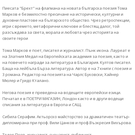
Пиесата "Брехт" на флагмана на новата българска поезия Тома
Марков е безмилостно пресичане на исторически, културни и
духовни пластове на българското общество. Чрез ретроспекции,
игри с времето, метафорични ключове и блестящ далог, той
разсъждава за света, морала и любовта чрез историята на
своите герои
Тома Марков е поет, писател и журналист. Пънк икона. Лауреат е
на Златния Медал на Европейската академия за поезия, както и
на повечето награди за литература в Бълагария. Култов писател.
Баща на лейбъла Бърза литература. Автор е на 7 книги с поезия и
3 романа. Редактор на поезията на Чарлс Буковски, Хайнер
Мюлер и Гуидо Кталано.
Негова поезия е преведена на водещите европейски езици.
Печатал е в ПОЕТРИ МАГАЗИН, Лондон както и в други водещи
списания за литература в Европа и САЩ.
Сибила Серафим. Актьорско майсторство за драматичен театър-
дипломирана при проф. Вили Цанков и проф.Възкресия Вихърова.
Тодор Пеев- журналист, сценарист, публицист.