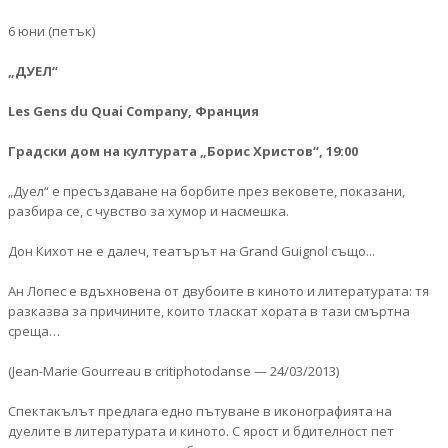
6 юни (петък)
„ДУЕЛ“
Les Gens du Quai Company, Франция
Градски дом на културата „Борис Христов“, 19:00
„Дуел“ е пресъздаване на борбите през вековете, показани,
разбира се, с чувство за хумор и насмешка.
Дон Кихот не е далеч, театърът на Grand Guignol също...
Ан Лопес е вдъхновена от двубоите в киното и литературата: тя
разказва за причините, които тласкат хората в тaзи смъртнa
среща…
(Jean-Marie Gourreau в critiphotodanse — 24/03/2013)
Спектакълът предлага едно пътуване в иконографията на
дуелите в литературата и киното. С ярост и бдителност пет