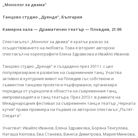
„Монолог за двама“
Танцово студио „Дуенде“, България
Камерна зала — Драматичен театър — Пловдив, 21:00
Спектакълът „Монолог за двама” е кратък разказ за
осъществяването на любовта. Това е вторият авторски
спектакъл на хореографите Елена Здравкова и Ивайло Иванов.
Танцово студио „Дуенде“ е създадено през 2011 г. с цел
популяризиране и развитие на съвременния танц. Участва
активно в културния живот на Пловдив със собствени и
съвместни танцови проекти и пърформанси, организира
поредица от уъркшопи в областта на съвременния танц,
импровизацията и танц-театъра. През 2013 г. в рамките на
Международния фестивал за съвременен танц и театър „Черната
кутия“ прави премиера на първия си авторски спектакъл „Пътят-
Следата“.
Участват: Ивайло Иванов, Елена Здравкова, Боряна Тенгулова,
Наташа Кюпова, Ева Станева, Ванеса Димитрова, Мария Минкова,