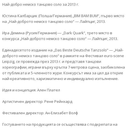
Най-добро немско танцово соло за 2013 г.
Юстина Калбарцик (Полша/Германия) „BIM BAM BUM“, първо място
на „Най-доброто немскo танцовo соло“ — Лайпциг, 2013.
Ира Демина (Русия/Германия) — „Dark Quark“, трето място в
конкурса „Най-доброто немскo танцовo соло“ — Лайпциг, 2013.
Единадесетото издание на „Das Beste Deutsche Tanzsolo“ — „Най-
доброто немскo танцовo соло“ в рамките на Фестивал euro-scene
Leipzig, се провeжда през 2013 г. и представя танцови
хореографии, играни върху кръгла 7-метрова сцена, заобиколена
от публиката и 5-членното жури. Конкурсът има за цел да открие
най-креативното, харизматично и индивидуално изпълнение.
Идея и концепция: Ален Плател
Артистичен директор: Рене Рейнхард
Фестивален директор: Ан-Елизабет Волф
Гостуването на продукцията се осъществява с подкрепата на