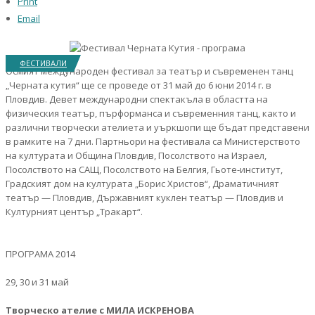
Print
Email
ФЕСТИВАЛИ
Осмият международен фестивал за театър и съвременен танц
„Черната кутия“ ще се проведе от 31 май до 6 юни 2014 г. в
Пловдив. Девет международни спектакъла в областта на
физическия театър, пърформанса и съвременния танц, както и
различни творчески ателиета и уъркшопи ще бъдат представени
в рамките на 7 дни. Партньори на фестивала са Министерството
на културата и Община Пловдив, Посолството на Израел,
Посолството на САЩ, Посолството на Белгия, Гьоте-институт,
Градският дом на културата „Борис Христов“, Драматичният
театър — Пловдив, Държавният куклен театър — Пловдив и
Културният център „Тракарт“.
ПРОГРАМА 2014
29, 30 и 31 май
Творческо ателие с МИЛА ИСКРЕНОВА