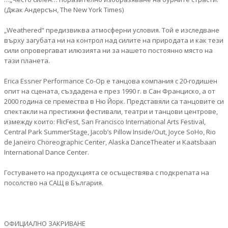
(Джак Андерсън, The New York Times)
„Weathered“ предизвиква атмосферни условия. Той е изследване
върху загубата ни на контрол над силите на природата и как тези
сили опровергават илюзията ни за нашето постоянно място на
тази планета.
Erica Essner Performance Co-Op е танцова компания с 20-годишен
опит на сцената, създадена e през 1990 г. в Сан Франциско, a от
2000 година се премества в Ню Йорк. Предстaвяли са танцовите си
спектакли на престижни фестивали, театри и танцови центрове,
измежду които: FlicFest, San Francisco International Arts Festival,
Central Park SummerStage, Jacob’s Pillow Inside/Out, Joyce SoHo, Rio
de Janeiro Choreographic Center, Alaska DanceTheater и Kaatsbaan
International Dance Center.
Гостуването на продукцията се осъществява с подкрепата на
посолство на САЩ в България.
ОФИЦИАЛНО ЗАКРИВАНЕ