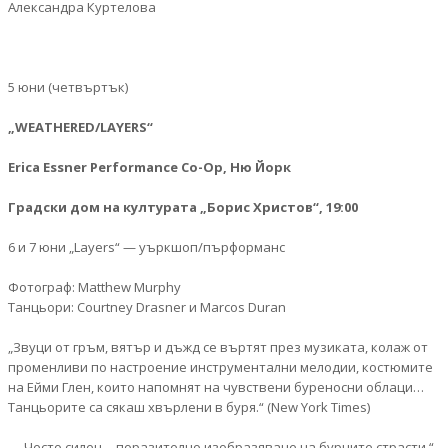
Александра Куртелова
5 юни (четвъртък)
„WEATHERED/LAYERS“
Erica Essner Performance Co-Op, Ню Йорк
Градски дом на културата „Борис Христов“, 19:00
6 и 7 юни „Layers“ — уъркшоп/пърформанс
Фотограф: Matthew Murphy
Танцьори: Courtney Drasner и Marcos Duran
„Звуци от гръм, вятър и дъжд се въртят през музиката, колаж от
променливи по настроение инструментални мелодии, костюмите
на Ейми Глен, които напомнят на чувствени буреносни облаци…
Танцьорите са сякаш хвърлени в буря.“ (New York Times)
…„Често силен… поразително изобразяване на бурните страсти.“