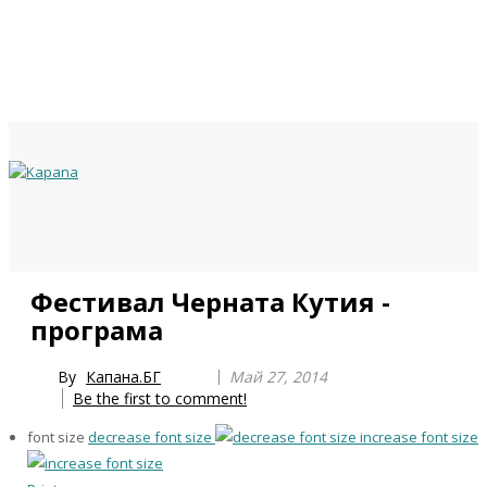
Previous
Previous
Next
Next
Фестивал Черната Кутия -
Year
Month
Year
Month
програма
By
Капана.БГ
Май 27, 2014
Be the first to comment!
font size
decrease font size
increase font size