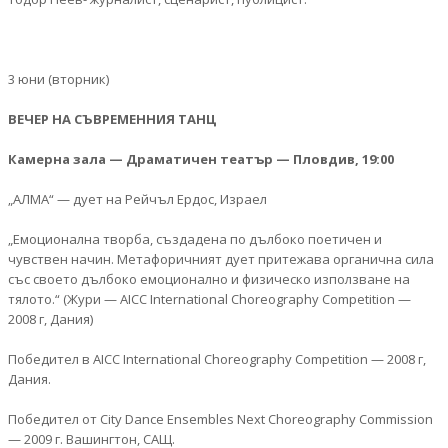
3 юни (вторник)
ВЕЧЕР НА СЪВРЕМЕННИЯ ТАНЦ
Камерна зала — Драматичен театър — Пловдив, 19:00
„AЛМА“ — дует на Рейчъл Ердос, Израел
„Eмоционална творба, създадена по дълбоко поетичен и
чувствен начин. Метафоричният дует притежава органичнa сила
със своето дълбоко емоционално и физическо използване на
тялото.“ (Жури — AICC International Choreography Competition —
2008 г, Дания)
Победител в AICC International Choreography Competition — 2008 г,
Дания.
Победител от City Dance Ensembles Next Choreography Commission
— 2009 г. Вашингтон, САЩ.