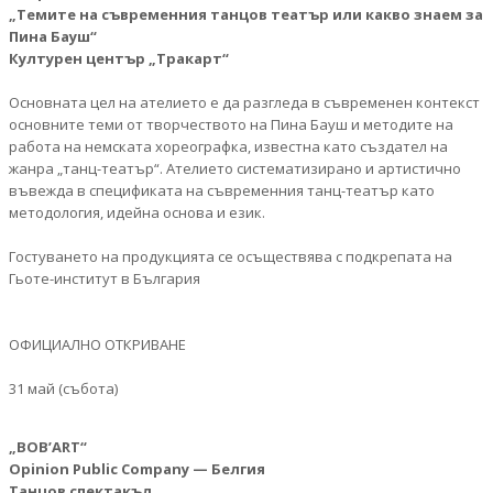
„Темите на съвременния танцов театър или какво знаем за
Пина Бауш“
Културен център „Тракарт“
Основната цел на ателието е да разгледа в съвременен контекст
основните теми от творчеството на Пина Бауш и методите на
работа на немската хореографка, известна като създател на
жанра „танц-театър“. Ателието систематизирано и артистично
въвежда в спецификата на съвременния танц-театър като
методология, идейна основа и език.
Гостуването на продукцията се осъществява с подкрепата на
Гьоте-институт в България
ОФИЦИАЛНО ОТКРИВАНЕ
31 май (събота)
„BOB’ART“
Opinion Public Company — Белгия
Танцов спектакъл