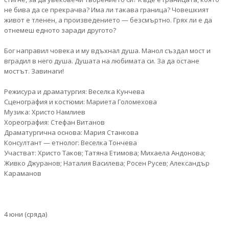
не бива да се прекрачва? Има ли такава граница? Човешкият
живот е тленен, а произведението — безсмъртно. Грях ли е да
отнемеш едното заради другото?
Бог направил човека и му вдъхнал душа. Манол създал мост и
вградил в него душа. Душата на любимата си. За да остане
мостът. Завинаги!
Режисура и драматургия: Веселка Кунчева
Сценография и костюми: Мариета Голомехова
Музика: Христо Намлиев
Хореография: Стефан Витанов
Драматургична основа: Мария Станкова
Консултант — етнолог: Веселка Тончева
Участват: Христо Таков; Татяна Етимова; Михаела Андонова;
Живко Джуранов; Наталия Василева; Росен Русев; Александър
Караманов
4 юни (сряда)