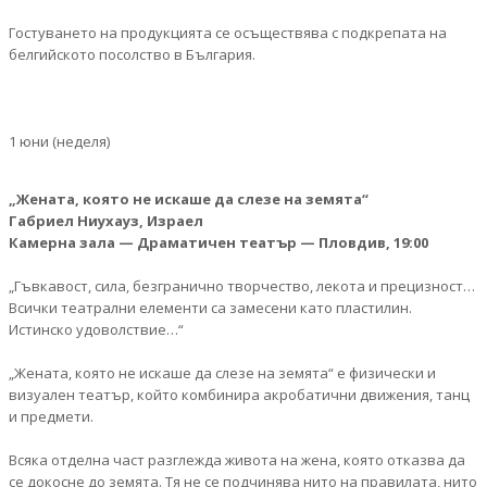
Гостуването на продукцията се осъществява с подкрепата на
белгийското посолство в България.
1 юни (неделя)
„Жената, която не искаше да слезе на земята“
Габриел Ниухауз, Израел
Камерна зала — Драматичен театър — Пловдив, 19:00
„Гъвкавост, сила, безгранично творчество, лекота и прецизност…
Всички театрални елементи са замесени като пластилин.
Истинско удоволствие…“
„Жената, която не искаше да слезе на земята“ е физически и
визуален театър, който комбинира акробатични движения, танц
и предмети.
Всяка отделна част разглежда живота на жена, която отказва да
се докоснe до земята. Tя не се подчинява нито на правилата, нито