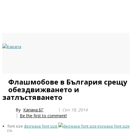
Previous
Previous
Next
Next
Флашмобове в България срещу
Year
Month
Year
Month
обездвижването и
затлъстяването
By
Капана.БГ
Сеп 18, 2014
Be the first to comment!
font size
decrease font size
increase font size