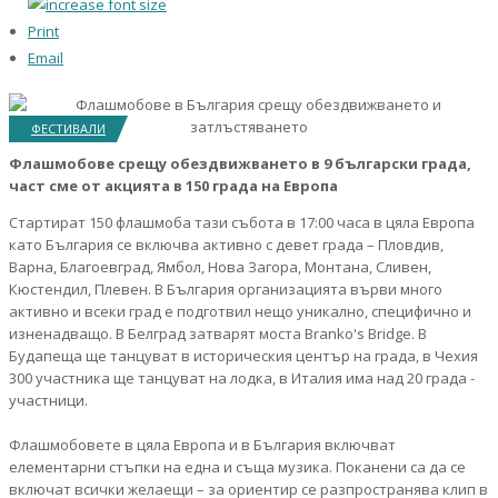
Print
Email
ФЕСТИВАЛИ
Флашмобове срещу обездвижването в 9 български града,
част сме от акцията в 150 града на Европа
Стартират 150 флашмоба тази събота в 17:00 часа в цяла Европа
като България се включва активно с девет града – Пловдив,
Варна, Благоевград, Ямбол, Нова Загора, Монтана, Сливен,
Кюстендил, Плевен. В България организацията върви много
активно и всеки град е подготвил нещо уникално, специфично и
изненадващо. В Белград затварят моста Branko's Bridge. В
Будапеща ще танцуват в историческия център на града, в Чехия
300 участника ще танцуват на лодка, в Италия има над 20 града -
участници.
Флашмобовете в цяла Европа и в България включват
елементарни стъпки на една и съща музика. Поканени са да се
включат всички желаещи – за ориентир се разпространява клип в