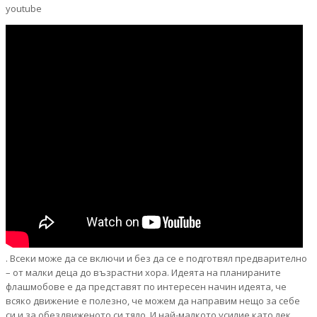
youtube
. Всеки може да се включи и без да се е подготвял предварително
– от малки деца до възрастни хора. Идеята на планираните
флашмобове е да представят по интересен начин идеята, че
всяко движение е полезно, че можем да направим нещо за себе
си и за обездвиженото си тяло. И най-малкото усилие като лек