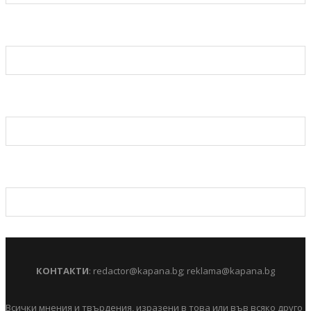
КОНТАКТИ
:
redactor@kapana.bg
;
reklama@kapana.bg
Всички мнения и твърдения, изразени в това или във всяко друго