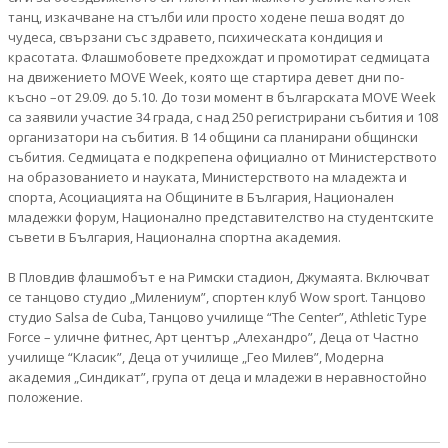
танц, изкачване на стълби или просто ходене пеша водят до
чудеса, свързани със здравето, психическата кондиция и
красотата. Флашмобовете предхождат и промотират седмицата
на движението MOVE Week, която ще стартира девет дни по-
късно –от 29.09. до 5.10. До този момент в българската MOVE Week
са заявили участие 34 града, с над 250 регистрирани събития и 108
организатори на събития. В 14 общини са планирани общински
събития. Седмицата е подкрепена официално от Министерството
на образованието и науката, Министерството на младежта и
спорта, Асоциацията на Общините в България, Национален
младежки форум, Национално представителство на студентските
съвети в България, Национална спортна академия.
В Пловдив флашмобът е на Римски стадион, Джумаята. Включват
се танцово студио „Милениум”, спортен клуб Wow sport. Танцово
студио Salsа de Cuba, Танцово училище “The Center”, Athletic Type
Force – уличне фитнес, Арт център „Алехандро”, Деца от Частно
училище “Класик”, Деца от училище „Гео Милев”, Модерна
академия „Синдикат”, група от деца и младежи в неравностойно
положение.