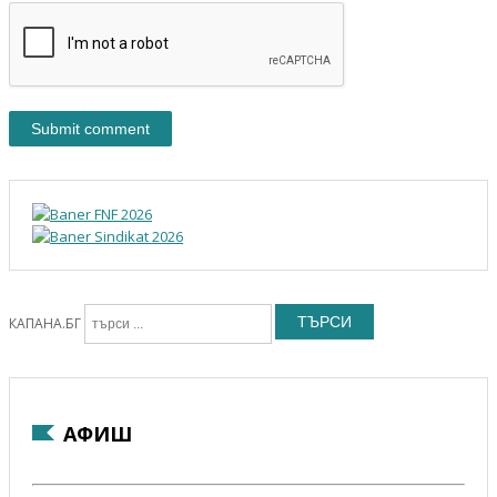
ТЪРСИ
КАПАНА.БГ
АФИШ