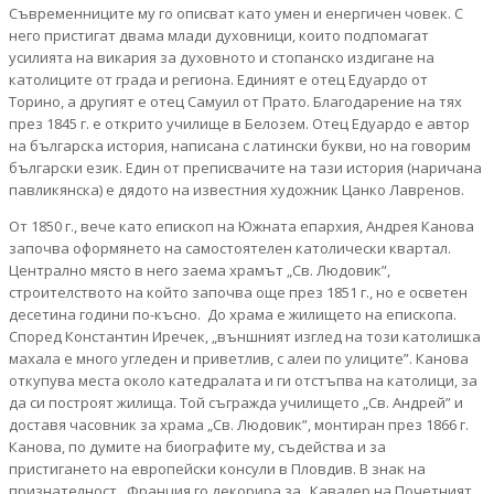
Съвременниците му го описват като умен и енергичен човек. С
него пристигат двама млади духовници, които подпомагат
усилията на викария за духовното и стопанско издигане на
католиците от града и региона. Единият е отец Едуардо от
Торино, а другият е отец Самуил от Прато. Благодарение на тях
през 1845 г. е открито училище в Белозем. Отец Едуардо е автор
на българска история, написана с латински букви, но на говорим
български език. Един от преписвачите на тази история (наричана
павликянска) е дядото на известния художник Цанко Лавренов.
От 1850 г., вече като епископ на Южната епархия, Андрея Канова
започва оформянето на самостоятелен католически квартал.
Централно място в него заема храмът „Св. Людовик”,
строителството на който започва още през 1851 г., но е осветен
десетина години по-късно. До храма е жилището на епископа.
Според Константин Иречек, „външният изглед на този католишка
махала е много угледен и приветлив, с алеи по улиците”. Канова
откупува места около катедралата и ги отстъпва на католици, за
да си построят жилища. Той съгражда училището „Св. Андрей” и
доставя часовник за храма „Св. Людовик”, монтиран през 1866 г.
Канова, по думите на биографите му, съдейства и за
пристигането на европейски консули в Пловдив. В знак на
признателност, Франция го декорира за „Кавалер на Почетният