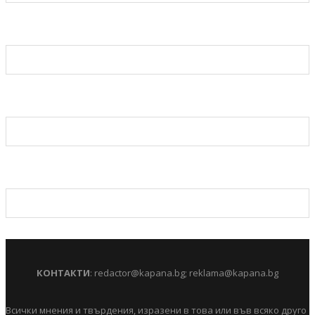
КОНТАКТИ
:
redactor@kapana.bg
;
reklama@kapana.bg
Всички мнения и твърдения, изразени в това или във всяко друго