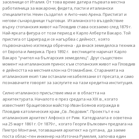
заселници от Италия. От това време датира първата местна
работилница за макарони, фидета, пасти и италиански
специалитети. Неин създател е Анто¬нио Арена. Пристигат и
негови сънародници търговци. Италианското въздействие
върху стопанския живот на Пловдив става осезаемо след 1879 г.
Най-ярката фигура от този период е Карло Алберти Вакаро. Той
пристига от Цариград и се нагърбва с дейност, която
първоначално изглежда обречена - да внася земеделска техника
от Европа и Америка. През 1892 г. вестниците наричат Карло
Вакаро "учител на българския земеделец". Друг съществен
момент на италианския принос към стопанския живот на Пловдив
е дейността на местния клон на Отоманбанк. Старанията на
италианския екип там останали незабелязани от пресата, и само
познавачите говорят за заслугите на тази кредитна институция.
Силно италианско присъствие има и в областта на
архитектурата. Началото е през средата на XIX в., когато
известният брациговски майстор Иван Боянов изгражда в
Пловдив католическия храм „Св. Людовик”. Проектът е на
италианския архитект Алфонсо от Рим. Катедралата е осветена
на 25 март 1861 г. От 1879 г., когато Георги Вълкович предлага на
Пиетро Монтани, тогавашния архитект на султана, да заеме
поста облас¬тен инженер на Източна Румелия, започва един