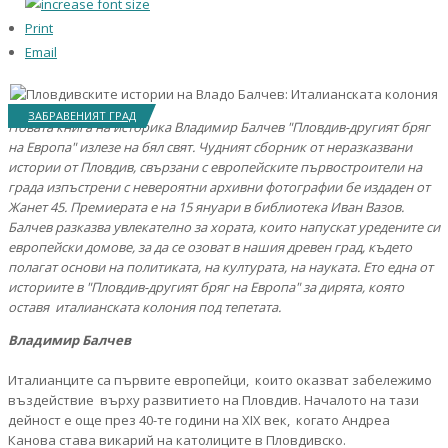
Print
Email
ЗАБРАВЕНИЯТ ГРАД
Новата книга на историка Владимир Балчев "Пловдив-другият бряг
на Европа" излезе на бял свят. Чудният сборник от неразказвани
истории от Пловдив, свързани с европейските първостроители на
града изпъстрени с невероятни архивни фотографии бе издаден от
Жанет 45. Премиерата е на 15 януари в библиотека Иван Вазов.
Балчев разказва увлекателно за хората, които напускат уредените си
европейски домове, за да се озоват в нашия древен град, където
полагат основи на политиката, на културата, на науката. Ето една от
историите в "Пловдив-другият бряг на Европа" за дирята, която
оставя италианската колония под тепетата.
Владимир Балчев
Италианците са първите европейци, които оказват забележимо
въздействие върху развитието на Пловдив. Началото на тази
дейност е още през 40-те години на XIX век, когато Андреа
Канова става викарий на католиците в Пловдивско.