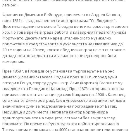
легион”.
Франческо Доменико Рейнауди, привлечен от Андрея Канова,
през 1851 г. създава певчески хор при храма "Св.Людовик" .
Десетина години по-късно в Пловдив вече има оркестър и смесен
хор. По това време в града работи и клавирният педагог Луиджи
Фортунато. Десетилетия наред италианското музикално
присъствие е сред стожерите в духовността на Пловдив чак до
20-те години на 20 век, когато обеднелият град не е в състояние
да задържи последната си италианска звезда с европейски
измерения.
През 1868 г. в Пловдив се установява търговецът на зърно
Дамазо (Доменико) Такела. Роден е през 1832 г., според едни
автори в Генуа, според други – в гр. Аячо (Корсика). Главните му
складове са в Пловдив и Цариград. През 1873 г. открива кантора
при железопътната станция до село Каяджик (от 1906 г. Каменец;
сега част от Димитровград). След Априлското въстание той дава
значителни суми за подпомагане на пострадалите от Батак,
Перущица и други места. Неговата кантора организира
транспортирането на сираците, останали без закрила след
погромите. По време на Руско-турската война първоначално
Такела поема издръжката на 4000 старозагорски жители, оцелели