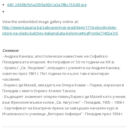
View the embedded image gallery online at:
http://www.kapana.bg/zabraveniyat-grad/item/1714-plovdivskite-
istorii-na-vlado-balchev-italianskata-koloniya#sigProIda71402a7c5
Снимки:
- Андреа Канова, апостолически наместник на Софийско-
Пловдивската епархия. Фотография от 50-те години на ХIХ в.
- Храмът „Св. Людовик”, изграден с усилията на Андрея Канова,
осветен през 1861 г. Пет години по-късно там е монтиран
часовник.
- Енрико ди Мазей, звездата на Опера Комик – Париж, израснал в
Пловдив с името Енрико Атилио Такела.
- Бъдещият знаменит оперен певец Енрико ди Мазей като ученик
във Френския мъжки колеж „Св. Августин” – Пловдив, 1905 – 1906 г.
- Сертификат на Беатриче Арена за завършен начален курс в
Италианското училище „Виторио Алфиери” - Пловдив през 1934 г.