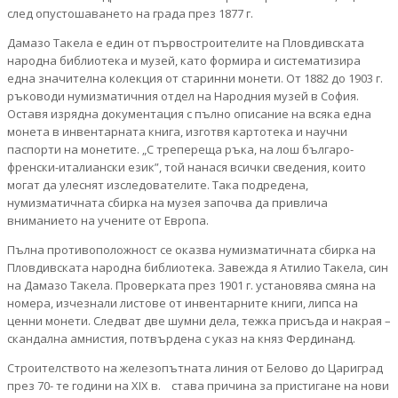
след опустошаването на града през 1877 г.
Дамазо Такела е един от първостроителите на Пловдивската
народна библиотека и музей, като формира и систематизира
една значителна колекция от старинни монети. От 1882 до 1903 г.
ръководи нумизматичния отдел на Народния музей в София.
Оставя изрядна документация с пълно описание на всяка една
монета в инвентарната книга, изготвя картотека и научни
паспорти на монетите. „С трепереща ръка, на лош българо-
френски-италиански език”, той нанася всички сведения, които
могат да улеснят изследователите. Така подредена,
нумизматичната сбирка на музея започва да привлича
вниманието на учените от Европа.
Пълна противоположност се оказва нумизматичната сбирка на
Пловдивската народна библиотека. Завежда я Атилио Такела, син
на Дамазо Такела. Проверката през 1901 г. установява смяна на
номера, изчезнали листове от инвентарните книги, липса на
ценни монети. Следват две шумни дела, тежка присъда и накрая –
скандална амнистия, потвърдена с указ на княз Фердинанд.
Строителството на железопътната линия от Белово до Цариград
през 70- те години на XIX в. става причина за пристигане на нови