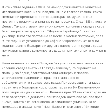
80-те и 90-те години на XIX в. са най-продуктивните в живота на
италианската колония в Пловдив. Тя не е толкова голяма, както
немската и френската, която надхвърля 100 души, но пък
постоянно привлича вниманието на преса¬та. След 1883 г., когато
Денизо Такела става италиански консул, колонията създава свое
благотворително дружество "Джузепе Гарибалди" , както и
училище. Школото постоянно се мести в частни постройки, през
90-те години се установява до кафене "Акрополис". От 1891-ва
година насетне българите и другите народностни групи в града
получават равни възможности с децата на италианците да учат в
него.
Няма значима проява в Пловдив без участието на италианската
колония: създаването на Гражданакия клуб, събирането на
помощи за бедни, благотворителни концерти и прояви.
Италианският национален празник става едно от
забележителните тържества в града. Присъстващите танцуват
тарантела и български хора, оркестърът на 9-и Клементински
полк свири чак до късна нощ... Войните през ХХ век слагат край на
тази възторжена дейност. Новият подем настъпва отново през
1926 г., когато е възстановено Италианското училище. То се
помещава в сграда на ул. "Иван Вазов"и носи името "Виторио