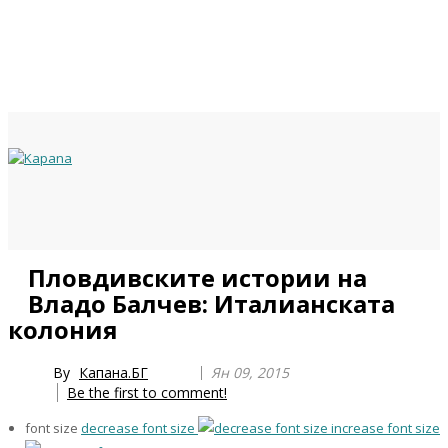
Previous
Previous
Next
Next
Пловдивските истории на
Year
Month
Year
Month
Владо Балчев: Италианската
колония
By
Капана.БГ
Ян 09, 2015
Be the first to comment!
font size
decrease font size
increase font size