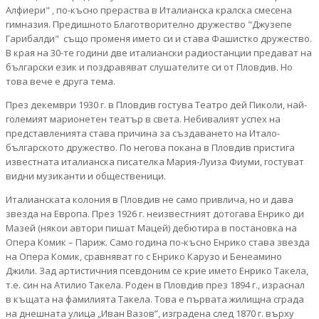
Алфиери" , по-късно прераства в Италианска кралска смесена
гимназия. Предишното Благотворително дружество "Джузепе
Гарибалди" също променя името си и става Фашистко дружество.
В края на 30-те години две италиански радиостанции предават на
български език и поздравяват слушателите си от Пловдив. Но
това вече е друга тема.
През декември 1930 г. в Пловдив гостува Театро дей Пиколи, най-
големият марионетен театър в света. Небивалият успех на
представленията става причина за създаването на Итало-
българското дружество. По негова покана в Пловдив пристига
известната италианска писателка Мария-Луиза Фиуми, гостуват
видни музиканти и общественици.
Италианската колония в Пловдив не само привлича, но и дава
звезда на Европа. През 1926 г. неизвестният дотогава Енрико ди
Мазей (някои автори пишат Мацей) дебютира в постановка на
Опера Комик – Париж. Само година по-късно Енрико става звезда
на Опера Комик, сравняват го с Енрико Карузо и Бенеамино
Джили. Зад артистичния псевдоним се крие името Енрико Такела,
т.е. син на Атилио Такела. Роден в Пловдив през 1894 г., израснал
в къщата на фамилията Такела. Това е първата жилищна сграда
на днешната улица „Иван Вазов”, изградена след 1870 г. върху