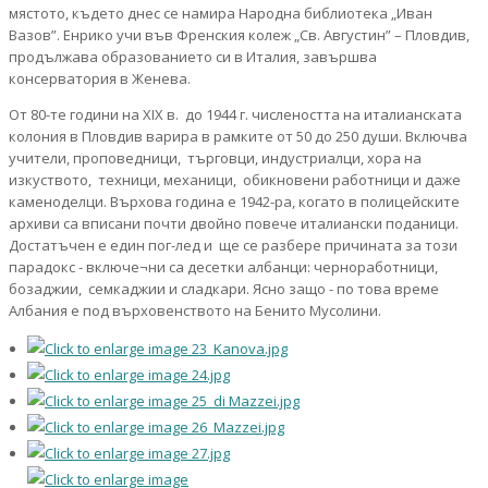
мястото, където днес се намира Народна библиотека „Иван
Вазов”. Енрико учи във Френския колеж „Св. Августин” – Пловдив,
продължава образованието си в Италия, завършва
консерватория в Женева.
От 80-те години на XIX в. до 1944 г. числеността на италианската
колония в Пловдив варира в рамките от 50 до 250 души. Включва
учители, проповедници, търговци, индустриалци, хора на
изкуството, техници, механици, обикновени работници и даже
каменоделци. Върхова година е 1942-ра, когато в полицейските
архиви са вписани почти двойно повече италиански поданици.
Достатъчен е един пог-лед и ще се разбере причината за този
парадокс - включе¬ни са десетки албанци: черноработници,
бозаджии, семкаджии и сладкари. Ясно защо - по това време
Албания е под върховенството на Бенито Мусолини.