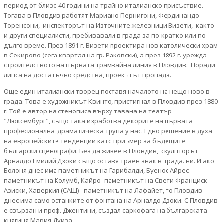
период от близо 40 години на трайно италианско присъствие.
Тогава в Пловдив работят Мариано Пернигони, Фердинандо
Торенсони, инспекторът на Източните железници Визети, както
и други специалисти, пребивавали в града за по-кратко или по-
дълго време. През 1891 г. Визети проектира нов католически храм
в Секирово (сега квартал на гр. Раковски), а през 1892 г. урежда
строителството на първата трамвайна линия в Пловдив. Поради
липса на достатъчно средства, проек¬тът пропада.
Още един италиански творец поставя началото на нещо ново в
града. Това е художникът Квинто, пристигнал в Пловдив през 1880
г. Той е автор на стенописа върху тавана на театър
"Люксембург", също така изработва декорите на първата
професионална драматическа трупа у нас. Едно решение в духа
на европейските тенденции като при¬мер за бъдещите
български сценографи. Без да живее в Пловдив, скулпторът
Арналдо Емилий Дзоки също оставя траен знак в града. ни. И ако
Болоня днес има паметникът на Гарибалди, Буенос Айрес -
паметникът на Колумб, Кайро -паметникът на Свети Франциск
Азиски, Хаверкил (САЩ) - паметникът на Лафайет, то Пловдив
днес има само останките от фонтана на Арналдо Дзоки. С Пловдив
е свързан и проф. Джентини, създал саркофага на българската
княгиня Мария-Луиза.