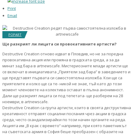
Print
Email
POPART
Ще разкрият ли лицата си провокативните артисти?
Destructive Creation отново идват в Пловдив, но не за поредна
провокативна акция или промяна в градската среда, а за да
минат зад бара в artnewscafe. Мистериозните млади артисти ще
се включат в инициативата „Приятели зад бара” в заведението и
ще представят първата си самостоятелна изложба. Кои ще са
приятелите и колко ще са те- никой не знае, тъй като до този
момент членовете на колектива остават в пълна анонимност.
Дали ще разкрият лицата си под тепетата- ще разберем на 28
ноември, в artnewscafe.
Destructive Creation са група артисти, които в своята деструктивна
креативност отправят социални послания чрез акции в градска
среда, често скандализирайки по този начин органите на реда.
Акцията им „В крак с времето“ например, при която паметникът
на съветската армия в София беше преобразен с образите на