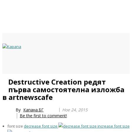
Previous
Previous
Next
Next
Destructive Creation редят
Year
Month
Year
Month
първа самостоятелна изложба
в artnewscafe
By
Капана.БГ
Ное 24, 2015
Be the first to comment!
font size
decrease font size
increase font size