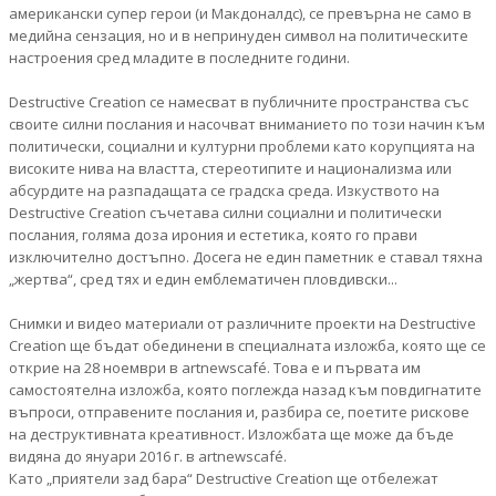
американски супер герои (и Макдоналдс), се превърна не само в
медийна сензация, но и в непринуден символ на политическите
настроения сред младите в последните години.
Destructive Creation се намесват в публичните пространства със
своите силни послания и насочват вниманието по този начин към
политически, социални и културни проблеми като корупцията на
високите нива на властта, стереотипите и национализма или
абсурдите на разпадащата се градска среда. Изкуството на
Destructive Creation съчетава силни социални и политически
послания, голяма доза ирония и естетика, която го прави
изключително достъпно. Досега не един паметник е ставал тяхна
„жертва“, сред тях и един емблематичен пловдивски...
Снимки и видео материали от различните проекти на Destructive
Creation ще бъдат обединени в специалната изложба, която ще се
открие на 28 ноември в artnewscafé. Това е и първата им
самостоятелна изложба, която поглежда назад към повдигнатите
въпроси, отправените послания и, разбира се, поетите рискове
на деструктивната креативност. Изложбата ще може да бъде
видяна до януари 2016 г. в artnewscafé.
Като „приятели зад бара“ Destructive Creation ще отбележат