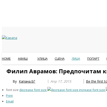
HOME
АФИШ
УЛИЦА
СЦЕНА
ЛИЦА
ПОПАРТ
Previous
Previous
Next
Next
Филип Аврамов: Предпочитам ки
Year
Month
Year
Month
By
Капана.БГ
Апр 17, 2015
Be the first 
font size
decrease font size
increase font size
Print
Email