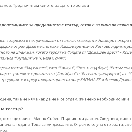
репетициите за предаването с театър, готов е за кино по всяко в
ват с харизма и не притежават от патоса на звездите. Наскоро покори 
дадоха от раз. Даже не стигнаха. Имаше зрители от Хасково и Димитров
етното на 21-ви май, когато героят на Фицата от "Домашен арест" – Коц
ктакъла "Глупаци" на "Сълза и смях".
ки театър "Зад канала", като "Канкун", "Ритъм енд блус", "Ритъм енд б
два зрителите с ролите си в "Дон Жуан" и "Веселите уиндзорки", а в "С
, традициите и предстоящите проекти пред КАПАНА.БГ и Анелия Драков
сцена, така че няма как да не й се отдам. Жизнено необходимо ми е.
 на театър?
огу, все още е жив – Минчо Събев. Първият ми даскал. След него, жив
иналата година. Това са ми даскалите. Отделно се уча от хората, с к
пира.