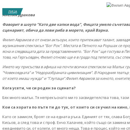
ЛИЦА
Анелия Дракова
Фаворит в шоуто "Като две капки вода", Фицата умело съчетава 
сценарият, обича да лови риба в морето, край Варна.
Филип Аврамов е от онези актьори, които притежават талант, завладя
музикалния спектакъл "Бог Рок". Местата в Петното на Роршах се про
ясна и следващата дата за представлението. "Бог Рок" ще гостува в П
това, на Гергьовден, Филип отново ще е в града под тепетата, със спе
Името му присъства в афиша на почти всички спектакли на Малък градс
"Човекоядката" и "Недоразбраната цивилизация". В Народния театър ра
от което имаш нужда" и "Глупаци".Филип Аврамов за киното, книгите
Кога усети, че си роден за сцената?
Бях много малък. Тя непрекъснато ми го засвидетелства това, тази 
Кои са хората по пътя ти до тук, от които си се учил на кино,
Като се замисля, броят се на едната ръка. Единият от тях, слава Б
Кисьов, а след това и с проф. Енчо Халачев, който също си замина м
ежедневито си, от колеги, от много неща. Това е процес, който не с