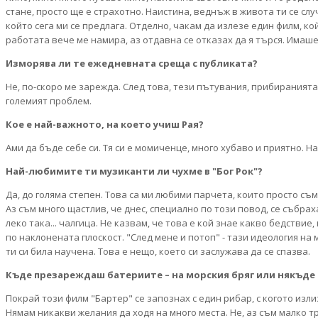
стане, просто ще е страхотно. Наистина, веднъж в живота ти се с
който сега ми се предлага. Отделно, чакам да излезе един филм, кой
работата вече ме намира, аз отдавна се отказах да я търся. Имаше 
Изморява ли те ежедневната среща с публиката?
Не, по-скоро ме зарежда. След това, тези пътувания, прибиранията 
големият проблем.
Кое е най-важното, на което учиш Рая?
Ами да бъде себе си. Тя си е момиченце, много хубаво и приятно. На
Най-любимите ти музиканти ли чухме в "Бог Рок"?
Да, до голяма степен. Това са ми любими парчета, които просто съм
Аз съм много щастлив, че днес, специално по този повод, се събра
леко така... чалгица. Не казвам, че това е кой знае какво бедстви
по наклонената плоскост. "След мене и потоп" - тази идеология на м
ти си била научена. Това е нещо, което си заслужава да се спазва.
Къде презареждаш батериите – на морския бряг или някъде 
Покрай този филм "Бартер" се запознах с един рибар, с когото изли
Нямам никакви желания да ходя на много места. Не, аз съм малко 