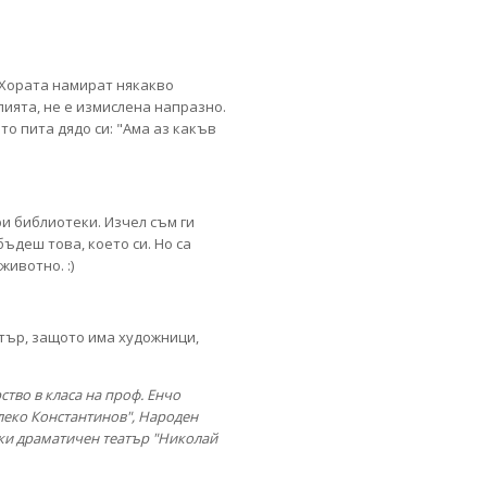
. Хората намират някакво
лията, не е измислена напразно.
то пита дядо си: "Ама аз какъв
ри библиотеки. Изчел съм ги
бъдеш това, което си. Но са
животно. :)
атър, защото има художници,
тво в класа на проф. Енчо
Алеко Константинов", Народен
ски драматичен театър "Николай