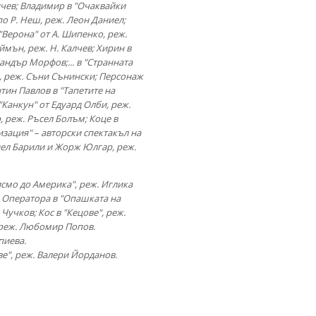
нчев; Владимир в "Очаквайки
по Р. Неш, реж. Леон Даниел;
"Верона" от А. Шипенко, реж.
ймън, реж. Н. Калчев; Хирин в
сандър Морфов;... в "Странната
, реж. Съни Сънински; Персонаж
тин Павлов в "Тапетите на
Канкун" от Едуард Олби, реж.
, реж. Ръсел Болъм; Коце в
зация" – авторски спектакъл на
иел Барили и Жорж Юлгар, реж.
исмо до Америка", реж. Иглика
; Оператора в "Опашката на
Чучков; Кос в "Кецове", реж.
, реж. Любомир Попов.
пиева.
ве", реж. Валери Йорданов.