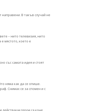
т направени. В такъв случай не
двете – нито телевизия, нито
 е мястото, което е
сно със самата идея и стоят
йто няма как да се опише.
раф. Снимах се за спомен и с
ни действащи герои са коне