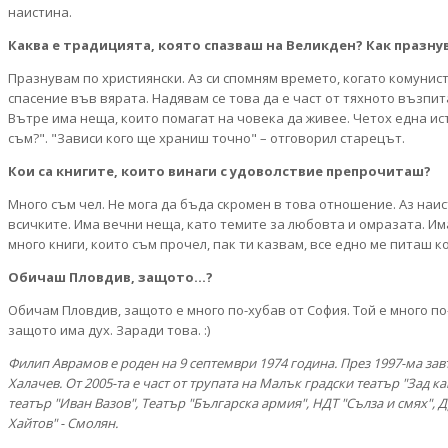
наистина.
Каква е традицията, която спазваш на Великден? Как празну
Празнувам по християнски. Аз си спомням времето, когато комунис
спасение във вярата. Надявам се това да е част от тяхното възпит
Вътре има неща, които помагат на човека да живее. Четох една ист
съм?". "Зависи кого ще храниш точно" – отговорил старецът.
Кои са книгите, които винаги с удоволствие препрочиташ?
Много съм чел. Не мога да бъда скромен в това отношение. Аз наис
всичките. Има вечни неща, като темите за любовта и омразата. Има 
много книги, които съм прочел, пак ти казвам, все едно ме питаш к
Обичаш Пловдив, защото...?
Обичам Пловдив, защото е много по-хубав от София. Той е много п
защото има дух. Заради това. :)
Филип Аврамов е роден на 9 септември 1974 година. През 1997-ма за
Халачев. От 2005-та е част от трупата на Малък градски театър "Зад 
театър "Иван Вазов", Театър "Българска армия", НДТ "Сълза и смях"
Хайтов" - Смолян.