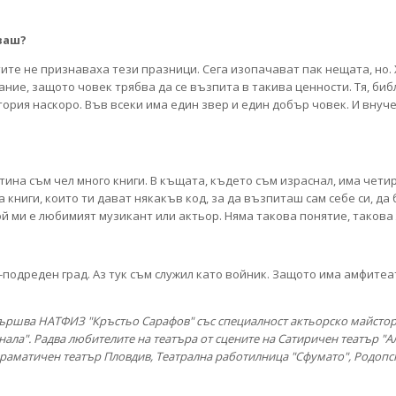
ваш?
тите не признаваха тези празници. Сега изопачават пак нещата, но
ание, защото човек трябва да се възпита в такива ценности. Тя, биб
ория наскоро. Във всеки има един звер и един добър човек. И внуче
тина съм чел много книги. В къщата, където съм израснал, има чети
книги, които ти дават някакъв код, за да възпиташ сам себе си, да 
ой ми е любимият музикант или актьор. Няма такова понятие, такова 
о-подреден град. Аз тук съм служил като войник. Защото има амфите
вършва НАТФИЗ "Кръстьо Сарафов" със специалност актьорско майсторс
канала". Радва любителите на театъра от сцените на Сатиричен театър "
, Драматичен театър Пловдив, Театрална работилница "Сфумато", Родоп