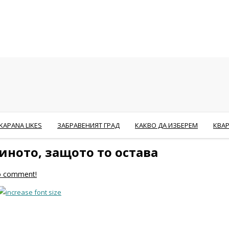
KAPANA LIKES
ЗАБРАВЕНИЯТ ГРАД
КАКВО ДА ИЗБЕРЕМ
КВА
ното, защото то остава
to comment!