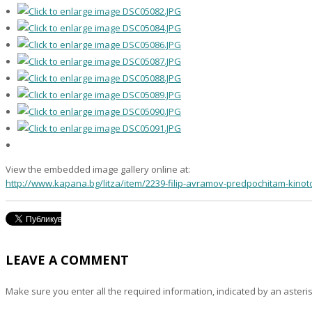
View the embedded image gallery online at:
http://www.kapana.bg/litza/item/2239-filip-avramov-predpochitam-kinot
LEAVE A COMMENT
Make sure you enter all the required information, indicated by an asteris