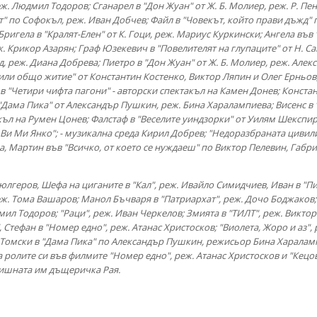
ж. Людмил Тодоров; Сганарел в "Дон Жуан" от Ж. Б. Молиер, реж. Р. Пе
т" по Софокъл, реж. Иван Добчев; Файл в "Човекът, който прави дъжд" 
Бригела в "Кралят-Елен" от К. Гоци, реж. Мариус Куркински; Ангела във 
ж. Крикор Азарян; Граф Юзекевич в "Повелителят на глупаците" от Н. Са
д, реж. Диана Добрева; Пиетро в "Дон Жуан" от Ж. Б. Молиер, реж. Алек
или общо житие" от Константин Костенко, Виктор Ляпин и Олег Ерньов
 в "Четири чифта пагони" - авторски спектакъл на Камен Донев; Констан
Дама Пика" от Александър Пушкин, реж. Бина Харалампиева; Висенс в "
къл на Румен Цонев; Фалстаф в "Веселите уиндзорки" от Уилям Шекспир
 Ви Ми Янко"; - музикална среда Кирил Добрев; "Недоразбраната цивили
а, Мартин във "Всичко, от което се нуждаеш" по Виктор Пелевин, Габр
юлгеров, Шефа на циганите в "Кал", реж. Ивайло Симидчиев, Иван в "П
еж. Тома Вашаров; Манол Бъчваря в "Патриархат", реж. Дочо Боджаков
л Тодоров; "Раци", реж. Иван Черкелов; Змията в "ТИЛТ", реж. Виктор 
Стефан в "Номер едно", реж. Атанас Христосков; "Виолета, Жоро и аз"
р Томски в "Дама Пика" по Александър Пушкин, режисьор Бина Харалам
а ролите си във филмите "Номер едно", реж. Атанас Христосков и "Кецо
одишната им дъщеричка Рая.