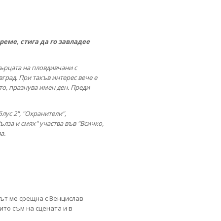
реме, стига да го завладее
сърцата на пловдивчани с
град. При такъв интерес вече е
ето, празнува имен ден. Преди
лус 2", "Охранители",
ълза и смях" участва във "Всичко,
а.
отът ме срещна с Венцислав
оито съм на сцената и в