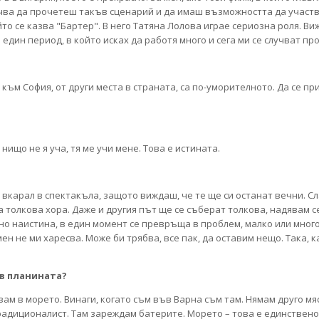
лучва да прочетеш такъв сценарий и да имаш възможността да участв
то се казва "Бартер". В него Татяна Лолова играе сериозна роля. Виж 
един период, в който исках да работя много и сега ми се случват пр
към София, от други места в страната, са по-уморителното. Да се пр
 нищо не я уча, тя ме учи мене. Това е истината.
 вкарал в спектакъла, защото виждаш, че те ще си останат вечни. Сла
ха толкова хора. Даже и другия път ще се съберат толкова, надявам с
е, но наистина, в един момент се превръща в проблем, малко или мног
ен не ми харесва. Може би трябва, все пак, да оставим нещо. Така, к
в планината?
зам в морето. Винаги, когато съм във Варна съм там. Нямам друго мя
традиционалист. Там зареждам батерите. Морето – това е единствено