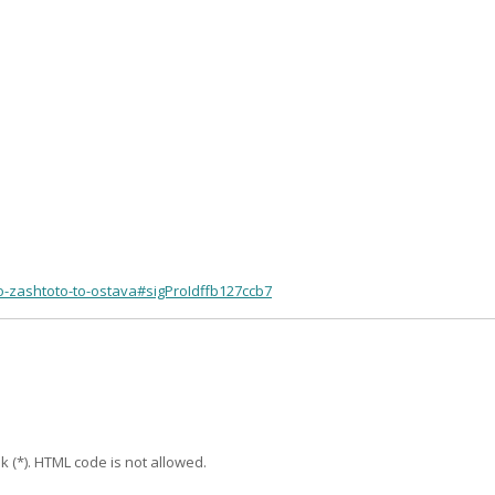
o-zashtoto-to-ostava#sigProIdffb127ccb7
k (*). HTML code is not allowed.