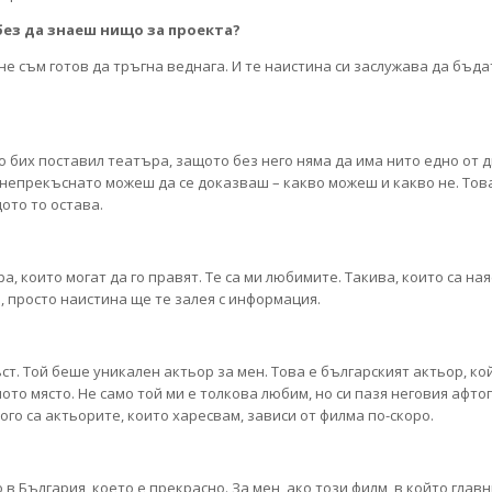
без да знаеш нищо за проекта?
ене съм готов да тръгна веднага. И те наистина си заслужава да бъда
то бих поставил театъра, защото без него няма да има нито едно от 
 непрекъснато можеш да се доказваш – какво можеш и какво не. Това
ото то остава.
а, които могат да го правят. Те са ми любимите. Такива, които са ная
, просто наистина ще те залея с информация.
ст. Той беше уникален актьор за мен. Това е българският актьор, ко
то място. Не само той ми е толкова любим, но си пазя неговия афтог
ого са актьорите, които харесвам, зависи от филма по-скоро.
 в България, което е прекрасно. За мен, ако този филм, в който глав