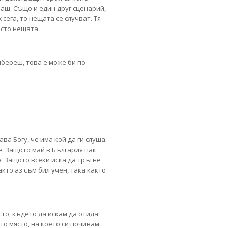
аш. Също и един друг сценарий,
сега, то нещата се случват. Тя
осто нещата.
ибереш, това е може би по-
ва Богу, че има кой да ги слуша.
е. Защото май в България пак
о. Защото всеки иска да тръгне
акто аз съм бил учен, така както
сто, където да искам да отида.
то място, на което си почивам