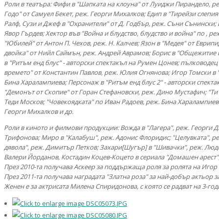
Роли в театъра: Фифи в "Шапката на клоуна" от Луиджи Пирандело, ре
Годо" от Самуел Бекет, реж. Георги Михалков; Едип в "Тирейзи слепия
Ралф, Сузи и Джеф в "Охранители" от Д. Годбър, реж. Съни Сънински; 
Явор Гърдев; Хектор във "Война и блудство, блудство и война" по , ре
"Юбилей" от Антон П. Чехов, реж. Н. Калчев; Язон в "Медея" от Еврипи
двойка" от Нийл Саймън, реж. Андрей Аврамов; Борис в "Общежитие 
в "Ритъм енд блус" - авторски спектакъл на Румен Цонев; пълководец
времето" от Константин Павлов, реж. Юлия Огнянова; Игор Томски в "
Бина Харалампиева; Персонаж в "Ритъм енд блус 2" - авторски спекта
"Демонът от Скопие" от Горан Стефановски, реж. Дино Мустафич; "Ти
Теди Москов; "Човекоядката" по Иван Радоев, реж. Бина Харалампиев
Георги Михалков и др.
Роли в киното и филмови продукции: Вожда в "Лагера", реж. Георги Д
Трифонова; Миро в "Калабуш", реж. Адонис Флоридис; "Целувката", р
дявола", реж. Димитър Петков; Захари[Шугър] в "Шивачки", реж. Людми
Валери Йорданов, Костадин Коцев-Коцето в сериала "Домашен арест", 
През 2010-та получава Аскеер за поддържаща роля за ролята на Иго
През 2011-та получава наградата "Златна роза" за най-добър актьор з
Женен е за актрисата Милена Спиридонова, с която се радват на 3-г