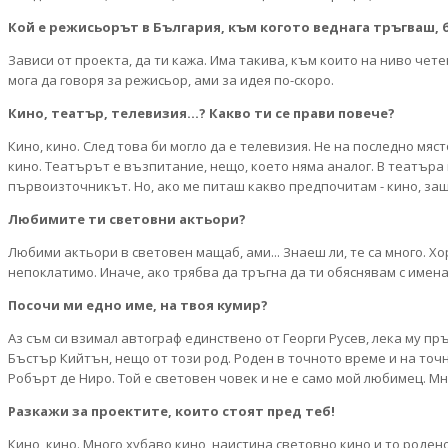
Кой е режисьорът в България, към когото веднага тръгваш, 
Зависи от проекта, да ти кажа. Има такива, към които на ниво чет
мога да говоря за режисьор, ами за идея по-скоро.
Кино, театър, телевизия...? Какво ти се прави повече?
Кино, кино. След това би могло да е телевизия. Не на последно мяс
кино. Театърът е възпитание, нещо, което няма аналог. В театъра
първоизточникът. Но, ако ме питаш какво предпочитам - кино, защ
Любимите ти световни актьори?
Любими актьори в световен мащаб, ами... Знаеш ли, те са много. Хор
непоклатимо. Иначе, ако трябва да тръгна да ти обяснявам с имена
Посочи ми едно име, на твоя кумир?
Аз съм си взимал автограф единствено от Георги Русев, лека му пръ
Бъстър Кийтън, нещо от този род. Роден в точното време и на точно
Робърт де Ниро. Той е световен човек и не е само мой любимец. Мн
Разкажи за проектите, които стоят пред теб!
Кино, кино. Много хубаво кино, наистина световно кино и то родено