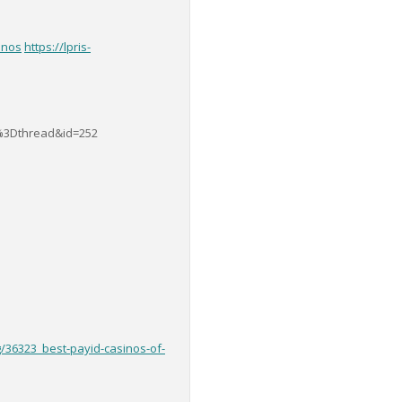
inos
https://lpris-
t%3Dthread&id=252
g/36323_best-payid-casinos-of-