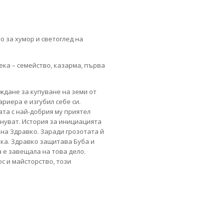
 за хумор и светоглед на
ка – семейство, казарма, първа
ждане за купуване на земи от
ариера е изгубил себе си.
ата с най-добрия му приятел
знуват. История за инициацията
 на Здравко. Заради грозотата й
шка. Здравко защитава Буба и
а е завещала на това дело.
с и майсторство, този