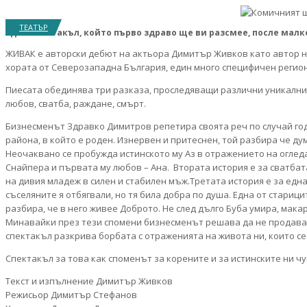
ТЕАТЪР
Един спектакъл, който първо здраво ще ви разсмее, после малк
ЖИВАК е авторски дебют на актьора Димитър Живков като автор на
хората от Северозападна България, един много специфичен регио
Пиесата обединява три разказа, проследяващи различни уникални 
любов, сватба, раждане, смърт.
Бизнесменът Здравко Димитров репетира своята реч по случай год
района, в който е роден. Изнервен и притеснен, той разбира че дум
Неочаквано се пробужда истинското му Аз в отражението на огледа
Снайпера и първата му любов – Ана. Втората история е за сватбата
на дивия младеж в силен и стабилен мъж.Третата история е за една
съселяните я отбягвали, но тя била добра по душа. Една от стариц
разбира, че в него живее Доброто. Не след дълго Буба умира, макар
Минавайки през тези спомени бизнесменът решава да не продава зем
спектакъл разкрива борбата с отраженията на живота ни, които с
Спектакъл за това как споменът за корените и за истинските ни ч
Текст и изпълнение Димитър Живков
Режисьор Димитър Стефанов