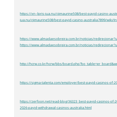
https://xn--lpris-iua.nu/cjimaurine508/best-payid-casino-aus
iua.nu/cjimaurine508/best-payid-casino-australia7899/wiki/I
https://www.almadaesobreira.com.br/noticias/redirecionar?u
https://www.almadaesobreira.com.br/noticias/redirecionar?u
http://hcrw.co.kr/hcrw/bbs/board.php?bo_table=er_board&w
https://sigma-talenta.com/employer/best-payid-casinos-of-20
https://zerfoon.net/read-blog/36323_best-payid-casinos-of-2
2026-payid-withdrawal-casinos-australia.html