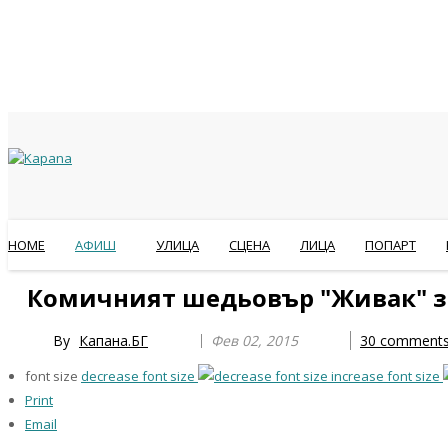
HOME
АФИШ
УЛИЦА
СЦЕНА
ЛИЦА
ПОПАРТ
Previous
Previous
Next
Next
Комичният шедьовър "Живак" з
Year
Month
Year
Month
By
Капана.БГ
Фев 02, 2015
30
comment
font size
decrease font size
increase font size
Print
Email