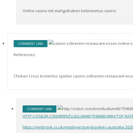
Online casino mit startguthaben betmaximus casino
COMMENT LINK
References:
Chicken Cross kostenlos spielen casino-zollverein-restaurant-ess
COMMENT LINK
HTTP://OSBZR.COM/BRENTLUDLUM49/7596683/WIKI/TOP-RAT
https://renbrook.co.uk/employer/payid-pokies-australia-2026