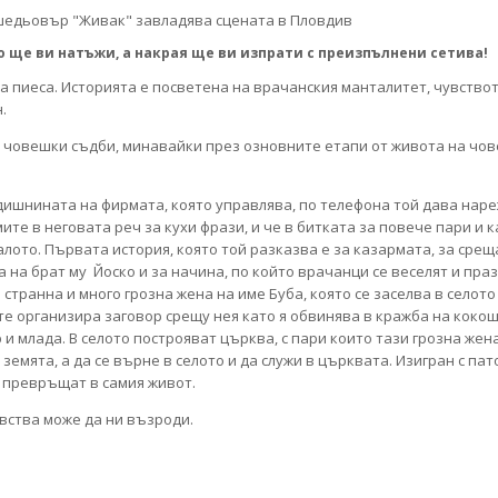
о ще ви натъжи, а накрая ще ви изпрати с преизпълнени сетива!
 пиеса. Историята е посветена на врачанския манталитет, чувството
н.
човешки съдби, минавайки през озновните етапи от живота на чове
ишнината на фирмата, която управлява, по телефона той дава наре
ите в неговата реч за кухи фрази, и че в битката за повече пари и к
лото. Първата история, която той разказва е за казармата, за срещ
 на брат му Йоско и за начина, по който врачанци се веселят и пра
 странна и много грозна жена на име Буба, която се заселва в селото
ите организира заговор срещу нея като я обвинява в кражба на коко
 и млада. В селото построяват църква, с пари които тази грозна жен
ята, а да се върне в селото и да служи в църквата. Изигран с пато
е превръщат в самия живот.
увства може да ни възроди.