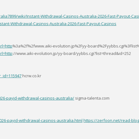
tralia7899/wiki/Instant-Withdrawal-Casinos-Australia-2026-Fast-Payout-Cas
nstant-Withdrawal-Casinos-Australia-2026-Fast-Payout-Casinos
rl=http
%3a%2f%2fwww.aiki-evolution.jp%2Fyy-board%2Fyybbs.cgi%3Flis
rl=http
://www.aiki-evolution.jp/yy-board/yybbs.cgi?list=thread&id=252
r_id=115947
hcrw.co.kr
26-payid-withdrawal-casinos-australia/
sigma-talenta.com
026-payid-withdrawal-casinos-australia.html
https://zerfoon.net/read-blo