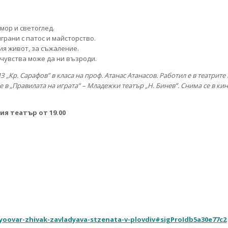
мор и светоглед.
рани с патос и майсторство.
ия живот, за съжаление.
 чувства може да ни възроди.
Кр. Сарафов” в класа на проф. Атанас Атанасов. Работил е в театрите 
е в „Правилата на играта” – Младежки театър „Н. Бинев”. Снима се в ки
ния театър от 19.00
yoovar-zhivak-zavladyava-stzenata-v-plovdiv#sigProIdb5a30e77c2