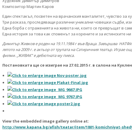
Художник Димитър Димитров
Композитор Мартин Каров
Един спектакъл, посветен на врачанския манталитет, чувство за ху
Три разказа, проследяващи различни уникални човешки съдби, изиг
Една борба с отраженията на живота ни, които се превръщат в сам
Една история за това как споменът за корените и за истинските ни
Димитър Живков е роден на 19.11.1984 г във Враца. Завършва НАТФИЗ „
лятото на 2009 г. е актьор от трупата на Сатиричния театър. Играе ощ
филми.
„
ЖИВАК” е дебютната му пиеса.
Постановката ще се изиграе на 27.02.2015 г. в салона на Кукле
View the embedded image gallery online at:
http://www.kapana.bg/afish/teatar/item/1801-komichniyat-shed