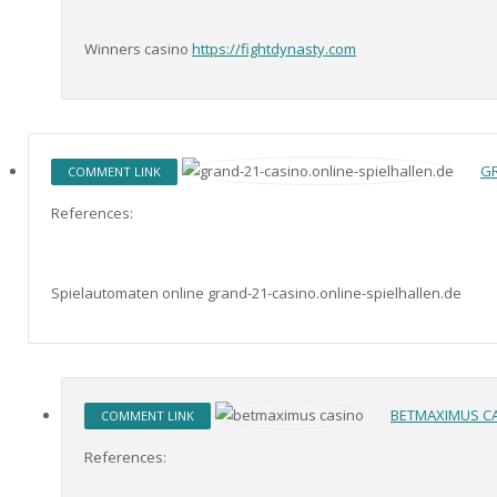
Winners casino
https://fightdynasty.com
GR
COMMENT LINK
References:
Spielautomaten online grand-21-casino.online-spielhallen.de
BETMAXIMUS C
COMMENT LINK
References: