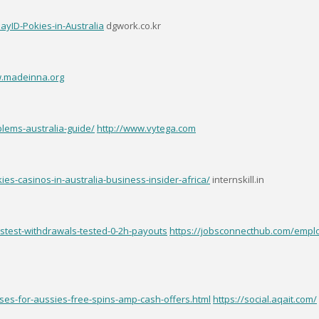
ayID-Pokies-in-Australia
dgwork.co.kr
w.madeinna.org
lems-australia-guide/
http://www.vytega.com
ies-casinos-in-australia-business-insider-africa/
internskill.in
stest-withdrawals-tested-0-2h-payouts
https://jobsconnecthub.com/emplo
ses-for-aussies-free-spins-amp-cash-offers.html
https://social.aqait.com/