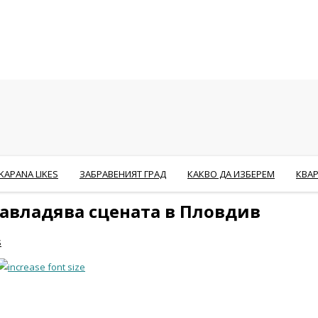
KAPANA LIKES
ЗАБРАВЕНИЯТ ГРАД
КАКВО ДА ИЗБЕРЕМ
КВА
авладява сцената в Пловдив
s