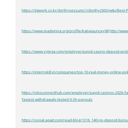
https://dgwork.co.kr/dorthysessums1/dorthy2003/wiki/Best-P
https://www.madeinna.org/profile/katjajauncey98
http://ww
https://www.vytega.com/employer/payid-casino-deposit-prob
https://internskill.in/companies/top-10-real-money-online-pok
https://jobsconnecthub.com/employer/payid-casinos-2026-fa
fastest-withdrawals-tested-0-2h-payouts
https://social.aqait.com/read-blog/1316_140-no-deposit-bonu