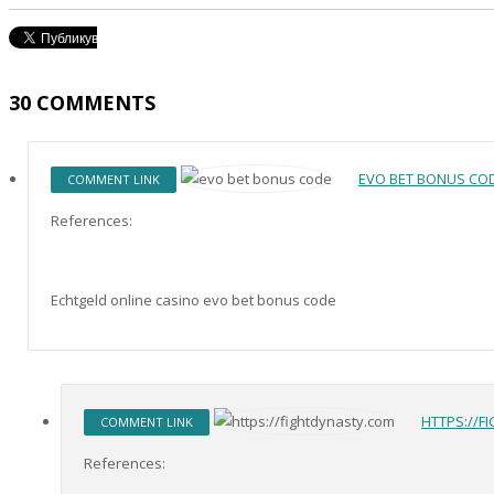
30
COMMENTS
EVO BET BONUS CO
COMMENT LINK
References:
Echtgeld online casino evo bet bonus code
HTTPS://F
COMMENT LINK
References: