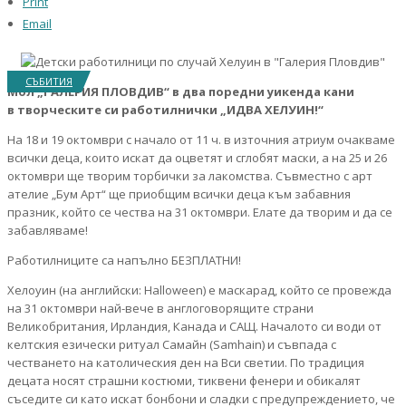
Print
Email
СЪБИТИЯ
Мол „ГАЛЕРИЯ ПЛОВДИВ“ в два поредни уикенда кани
в творческите си работилнички „ИДВА ХЕЛУИН!“
На 18 и 19 октомври с начало от 11 ч. в източния атриум очакваме
всички деца, които искат да оцветят и сглобят маски, а на 25 и 26
октомври ще творим торбички за лакомства. Съвместно с арт
ателие „Бум Арт“ ще приобщим всички деца към забавния
празник, който се чества на 31 октомври. Елате да творим и да се
забавляваме!
Работилниците са напълно БЕЗПЛАТНИ!
Хелоуин (на английски: Halloween) e маскарад, който се провежда
на 31 октомври най-вече в англоговорящите страни
Великобритания, Ирландия, Канада и САЩ. Началото си води от
келтския езически ритуал Самайн (Samhain) и съвпада с
честването на католическия ден на Вси светии. По традиция
децата носят страшни костюми, тиквени фенери и обикалят
съседите си като искат бонбони и сладки с предупреждението, че