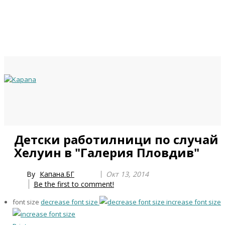
Previous
Previous
Next
Next
Детски работилници по случай
Year
Month
Year
Month
Хелуин в "Галерия Пловдив"
By
Капана.БГ
Окт 13, 2014
Be the first to comment!
font size
decrease font size
increase font size