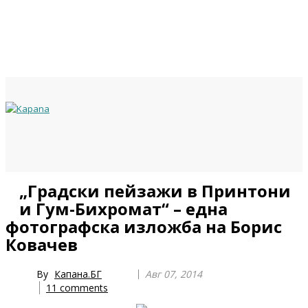
Previous
Previous
Next
Next
„Градски пейзажи в Принтони
Year
Month
Year
Month
и Гум-Бихромат“ – една
фотографска изложба на Борис
Ковачев
By
Капана.БГ
Авг 07, 2014
11
comments