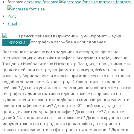
font size
decrease font size
increase font size
Print
Email
ИЗЛОЖБИ
Поставено изначално като задание на автора, по време на
специализацията му по Фотография в Академията за Музикално,
Танцово и Изобразително Изкуство гр.Пловдив, т.нар. „снимане на
градски пейзажи със средно-форматна камера, 6х6см“ неволно
извиква у Борис размисли относно привидно лесното естество на
подобно упражнение. Какво е града? Какво точно е „градски
пейзаж“? До колко уникалното еволюционно изобретение на тази
географско-административна единица влияе на проявата на
художествените похвати и подбора на композиционни елементи
при фотографирането му? До колко „той“ – пейзажът, на „него“ –
градът, е архитектурна фотография? До колко не е? До колко е
„стрийт“-фотография и пак – до колко не е? До колко крупността и
монументалността на градската среда трябва да се принесат
върху всички елементи на фотографската композиция? До колко