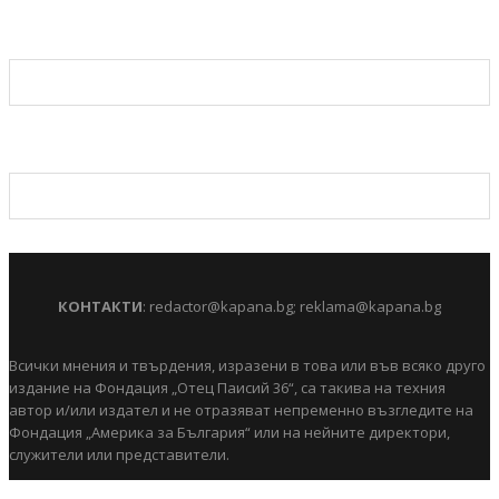
КОНТАКТИ
:
redactor@kapana.bg
;
reklama@kapana.bg
Всички мнения и твърдения, изразени в това или във всяко друго
издание на Фондация „Отец Паисий 36“, са такива на техния
автор и/или издател и не отразяват непременно възгледите на
Фондация „Америка за България“ или на нейните директори,
служители или представители.