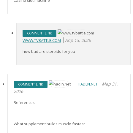
Casino slot machine
COMMENT LINK
Апр 13, 2026
WWW.TVBATTLE.COM
how bad are steroids for you
Мар 31,
HADLN.NET
COMMENT LINK
2026
References:
What supplement builds muscle fastest