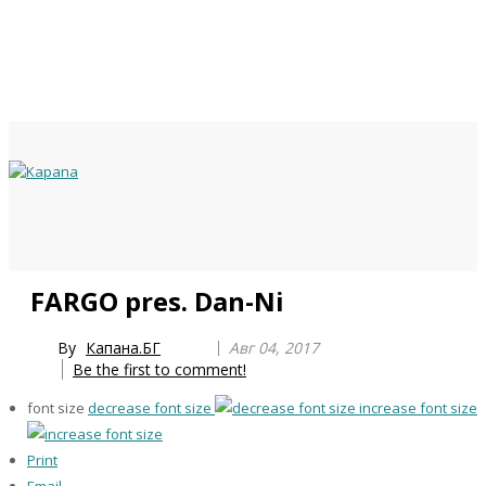
Previous
Previous
Next
Next
FARGO pres. Dan-Ni
Year
Month
Year
Month
By
Капана.БГ
Авг 04, 2017
Be the first to comment!
font size
decrease font size
increase font size
Print