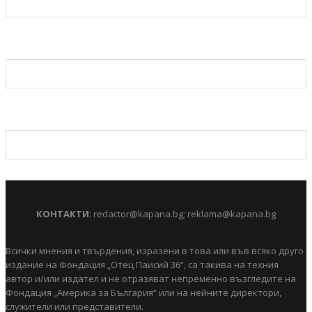
КОНТАКТИ
:
redactor@kapana.bg
;
reklama@kapana.bg
Всички мнения и твърдения, изразени в това или във всяко друго
издание на Фондация „Отец Паисий 36“, са такива на техния
автор и/или издател и не отразяват непременно възгледите на
Фондация „Америка за България“ или на нейните директори,
служители или представители.