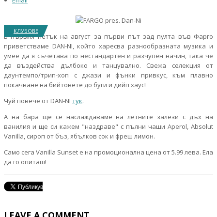
Email
КЛУБОВЕ
В първия петък на август за първи път зад пулта във Фарго
приветстваме DAN-NI, който харесва разнообразната музика и
умее да я съчетава по нестандартен и разчупен начин, така че
да въздейства дълбоко и танцувално. Свежа селекция от
даунтемпо/трип-хоп с джази и фънки привкус, към плавно
покачване на бийтовете до буги и дийп хаус!
Чуй повече от DAN-NI
тук
.
А на бара ще се наслаждаваме на летните залези с дъх на
ванилия и ще си кажем "наздраве" с пълни чаши Aperol, Absolut
Vanilla, сироп от бъз, ябълков сок и фреш лимон.
Само сега Vanilla Sunset е на промоционална цена от 5.99 лева. Ела
да го опиташ!
LEAVE A COMMENT