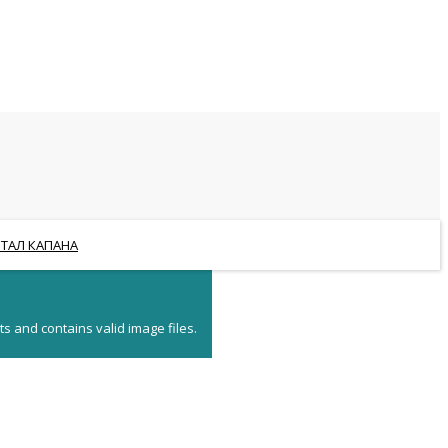
РТАЛ КАПАНА
s and contains valid image files.