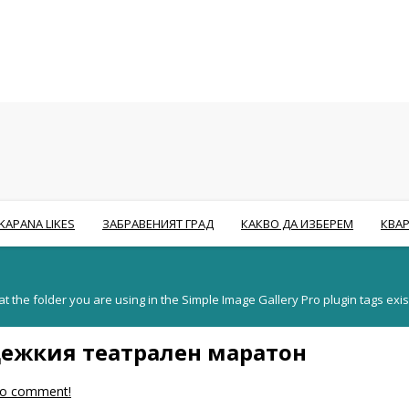
KAPANA LIKES
ЗАБРАВЕНИЯТ ГРАД
КАКВО ДА ИЗБЕРЕМ
КВА
the folder you are using in the Simple Image Gallery Pro plugin tags exist
дежкия театрален маратон
 to comment!