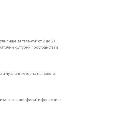
чилище за таланти“ от 2 до 21
матични културни пространства в
 и чувствителността на новото
узиката в нашия филм“ и финалният