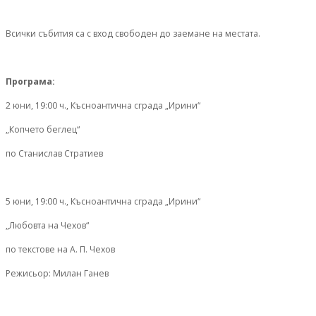
Всички събития са с вход свободен до заемане на местата.
Програма:
2 юни, 19:00 ч., Късноантична сграда „Ирини“
„Копчето беглец“
по Станислав Стратиев
5 юни, 19:00 ч., Късноантична сграда „Ирини“
„Любовта на Чехов“
по текстове на А. П. Чехов
Режисьор: Милан Ганев